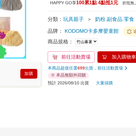
100累1點 4點抵1元
HAPPY GO享
折抵無
分類：
玩具親子
＞
奶粉.副食品.零食
品牌：
KODOMO卡多摩嬰童館
商品規格：
前往活動賣場
加入購物車
本商品超值任選
699
出貨，前往活動賣場
加購
※ 本品無額外回饋
預計 2026/08/10 出貨
大量採購