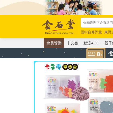
國中自修評量
東野
唯紅花綻放
奧德賽
會員獎勵
中文書
動漫ACG
親子