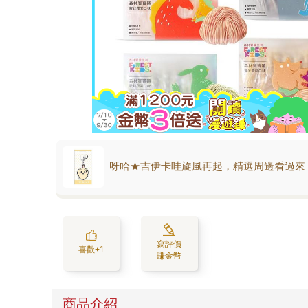
呀哈★吉伊卡哇旋風再起，精選周邊看過來
寫評價
喜歡+1
賺金幣
商品介紹