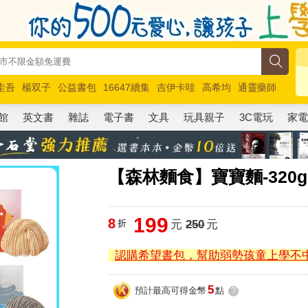
圭吾
楊双子
公益書包
16647續集
吉伊卡哇
高希均
通靈藥師
路邊攤新作
馬斯克
玩具總動員5
超慢跑
館
英文書
雜誌
電子書
文具
玩具親子
3C電玩
家
【森林麵食】寶寶麵-320g
199
8
折
元
250
元
認購希望書包，幫助弱勢孩童上學不
5
預計最高可得金幣
點
?