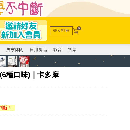
0
登入/註冊
電
居家休閒
日用食品
影音
售票
(6種口味)｜卡多摩
中斷！