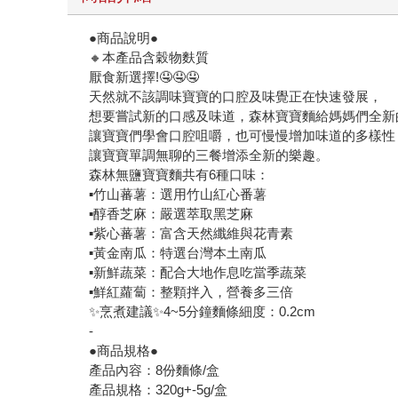
●商品說明●
🔸本產品含穀物麩質
厭食新選擇!🤤🤤🤤
天然就不該調味寶寶的口腔及味覺正在快速發展，
想要嘗試新的口感及味道，森林寶寶麵給媽媽們全新
讓寶寶們學會口腔咀嚼，也可慢慢增加味道的多樣性
讓寶寶單調無聊的三餐增添全新的樂趣。
森林無鹽寶寶麵共有6種口味：
▪️竹山蕃薯：選用竹山紅心番薯
▪️醇香芝麻：嚴選萃取黑芝麻
▪️紫心蕃薯：富含天然纖維與花青素
▪️黃金南瓜：特選台灣本土南瓜
▪️新鮮蔬菜：配合大地作息吃當季蔬菜
▪️鮮紅蘿蔔：整顆拌入，營養多三倍
✨烹煮建議✨4~5分鐘麵條細度：0.2cm
-
●商品規格●
產品內容：8份麵條/盒
產品規格：320g+-5g/盒