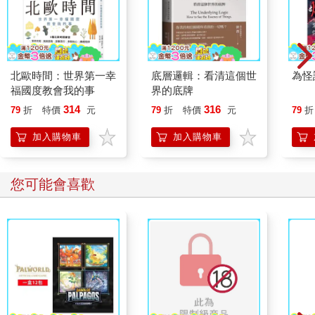
北歐時間：世界第一幸
底層邏輯：看清這個世
為怪
福國度教會我的事
界的底牌
314
316
79
折
特價
元
79
折
特價
元
79
折
加入購物車
加入購物車
您可能會喜歡