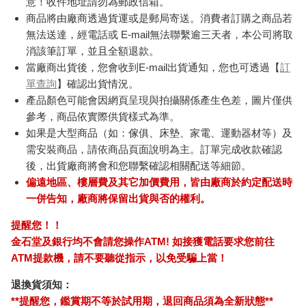
意！收件地址請勿為郵政信箱。
商品將由廠商透過貨運或是郵局寄送。消費者訂購之商品若
無法送達，經電話或 E-mail無法聯繫逾三天者，本公司將取
消該筆訂單，並且全額退款。
當廠商出貨後，您會收到E-mail出貨通知，您也可透過【
訂
單查詢
】確認出貨情況。
產品顏色可能會因網頁呈現與拍攝關係產生色差，圖片僅供
參考，商品依實際供貨樣式為準。
如果是大型商品（如：傢俱、床墊、家電、運動器材等）及
需安裝商品，請依商品頁面說明為主。訂單完成收款確認
後，出貨廠商將會和您聯繫確認相關配送等細節。
偏遠地區、樓層費及其它加價費用，皆由廠商於約定配送時
一併告知，廠商將保留出貨與否的權利。
提醒您！！
金石堂及銀行均不會請您操作ATM! 如接獲電話要求您前往
ATM提款機，請不要聽從指示，以免受騙上當！
退換貨須知：
**提醒您，鑑賞期不等於試用期，退回商品須為全新狀態**