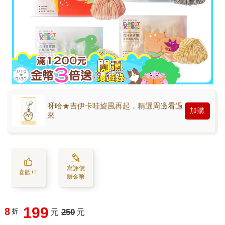
呀哈★吉伊卡哇旋風再起，精選周邊看過
加購
來
寫評價
喜歡+1
賺金幣
199
8
折
元
250
元