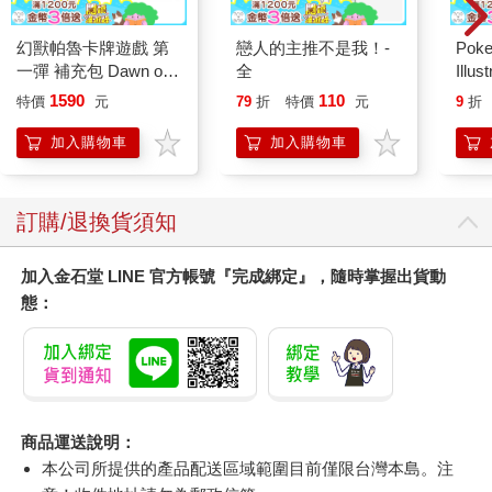
幻獸帕魯卡牌遊戲 第
戀人的主推不是我！-
Poke
一彈 補充包 Dawn of
全
Illus
Palpagos（日文版一
Poke
1590
110
特價
元
79
折
特價
元
9
折
盒）
(Pokemo
Pres
加入購物車
加入購物車
訂購/退換貨須知
加入金石堂 LINE 官方帳號『完成綁定』，隨時掌握出貨動
態：
商品運送說明：
本公司所提供的產品配送區域範圍目前僅限台灣本島。注