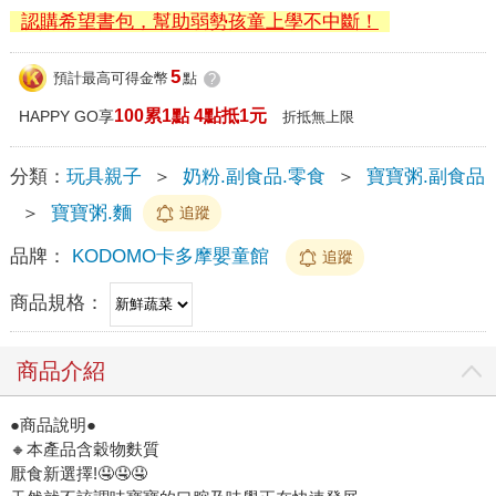
認購希望書包，幫助弱勢孩童上學不中斷！
5
預計最高可得金幣
點
?
100累1點 4點抵1元
HAPPY GO享
折抵無上限
分類：
玩具親子
＞
奶粉.副食品.零食
＞
寶寶粥.副食品
＞
寶寶粥.麵
追蹤
品牌：
KODOMO卡多摩嬰童館
追蹤
商品規格：
商品介紹
●商品說明●
🔸本產品含穀物麩質
厭食新選擇!🤤🤤🤤