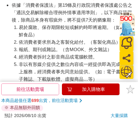
依據「消費者保護法」第19條及行政院消費者保護處公告之
「通訊交易解除權合理例外情事適用準則」，以下商品購買
後，除商品本身有瑕疵外，將不提供7天的猶豫期：
易於腐敗、保存期限較短或解約時即將逾期。（如：生
鮮食品）
依消費者要求所為之客製化給付。（客製化商品）
報紙、期刊或雜誌。（含MOOK、外文雜誌）
經消費者拆封之影音商品或電腦軟體。
非以有形媒介提供之數位內容或一經提供即為完成之線
上服務，經消費者事先同意始提供。（如：電子書、電
子雜誌、下載版軟體、虛擬商品…等）
已拆封之個人衛生用品。（如：內衣褲、刮鬍刀、除毛
前往活動賣場
加入購物車
刀…等）
本商品超值任選
699
出貨，前往活動賣場
若非上列種類商品，均享有到貨7天的猶豫期（含例假
※ 本品無額外回饋
日）。
預計 2026/08/10 出貨
大量採購
辦理退換貨時，商品（組合商品恕無法接受單獨退貨）必須
是您收到商品時的原始狀態（包含商品本體、配件、贈品、
保證書、所有附隨資料文件及原廠內外包裝…等），請勿直