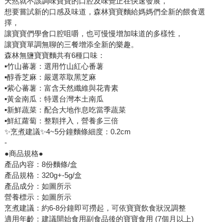
天然就不該調味寶寶的口腔及味覺正在快速發展，
想要嘗試新的口感及味道，森林寶寶麵給媽媽們全新的餵食選
擇，
讓寶寶們學會口腔咀嚼，也可慢慢增加味道的多樣性，
讓寶寶單調無聊的三餐增添全新的樂趣。
森林無鹽寶寶麵共有6種口味：
▪️竹山蕃薯：選用竹山紅心番薯
▪️醇香芝麻：嚴選萃取黑芝麻
▪️紫心蕃薯：富含天然纖維與花青素
▪️黃金南瓜：特選台灣本土南瓜
▪️新鮮蔬菜：配合大地作息吃當季蔬菜
▪️鮮紅蘿蔔：整顆拌入，營養多三倍
✨烹煮建議✨4~5分鐘麵條細度：0.2cm
-
●商品規格●
產品內容：8份麵條/盒
產品規格：320g+-5g/盒
產品成分：如圖所示
營養標示：如圖所示
烹煮建議：約6-8分鐘即可撈起，可依寶寶飲食狀況調整
適用年齡：建議開始食用副食品後的寶寶食用 (7個月以上)