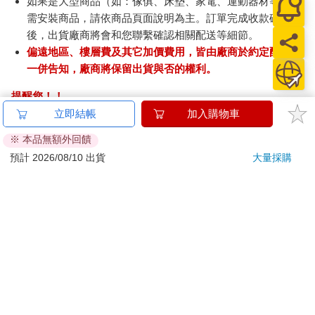
如果是大型商品（如：傢俱、床墊、家電、運動器材等）及
需安裝商品，請依商品頁面說明為主。訂單完成收款確認
後，出貨廠商將會和您聯繫確認相關配送等細節。
偏遠地區、樓層費及其它加價費用，皆由廠商於約定配送時
一併告知，廠商將保留出貨與否的權利。
提醒您！！
金石堂及銀行均不會請您操作ATM! 如接獲電話要求您前往
立即結帳
加入購物車
ATM提款機，請不要聽從指示，以免受騙上當！
※ 本品無額外回饋
退換貨須知：
預計 2026/08/10 出貨
大量採購
**提醒您，鑑賞期不等於試用期，退回商品須為全新狀態**
依據「消費者保護法」第19條及行政院消費者保護處公告之
「通訊交易解除權合理例外情事適用準則」，以下商品購買
後，除商品本身有瑕疵外，將不提供7天的猶豫期：
易於腐敗、保存期限較短或解約時即將逾期。（如：生
鮮食品）
依消費者要求所為之客製化給付。（客製化商品）
報紙、期刊或雜誌。（含MOOK、外文雜誌）
經消費者拆封之影音商品或電腦軟體。