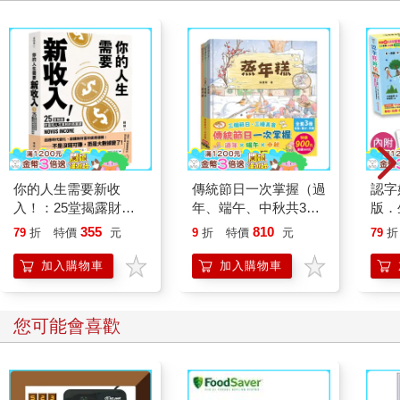
你的人生需要新收
傳統節日一次掌握（過
認字
入！：25堂揭露財富
年、端午、中秋共3
版．
和人生真相的商業洞察
冊）
圖，
355
810
79
折
特價
元
9
折
特價
元
79
折
課，用51分的勇氣，
到晚
專心快樂發展自己！
字，
加入購物車
加入購物車
會！
面認
您可能會喜歡