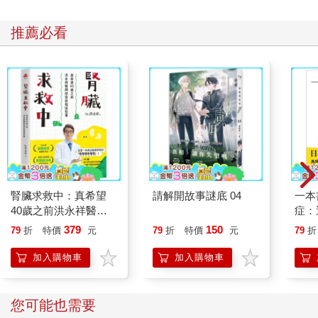
推薦必看
腎臟求救中：真希望
請解開故事謎底 04
一本
40歲之前洪永祥醫師
症：
就告訴我這些事
開大
379
150
79
折
特價
元
79
折
特價
元
79
折
人也
的3
加入購物車
加入購物車
您可能也需要