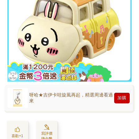
呀哈★吉伊卡哇旋風再起，精選周邊看過
加購
來
寫評價
喜歡+1
賺金幣