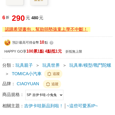
290
6
折
元
480
元
認購希望書包，幫助弱勢孩童上學不中斷！
10
預計最高可得金幣
點
?
100累1點 4點抵1元
HAPPY GO享
折抵無上限
分類：
玩具親子
＞
玩具世界
＞
玩具車/模型/戰鬥陀螺
＞
TOMICA小汽車
追蹤
品牌：
CIAOYUAN
追蹤
商品規格：
相關主題：
吉伊卡哇新品到啦！
~這些可愛系IP~