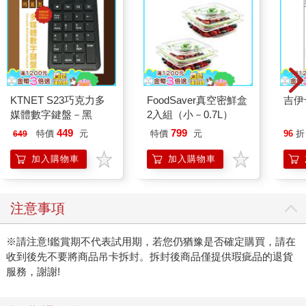
KTNET S23巧克力多
FoodSaver真空密鮮盒
吉伊
媒體數字鍵盤－黑
2入組（小－0.7L）
449
799
特價
元
特價
元
96
折
649
加入購物車
加入購物車
注意事項
※請注意!鑑賞期不代表試用期，若您仍猶豫是否確定購買，請在
收到後先不要將商品吊卡拆封。拆封後商品僅提供瑕疵品的退貨
服務，謝謝!