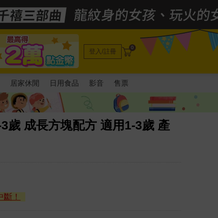
0
登入/註冊
電
居家休閒
日用食品
影音
售票
1-3歲 成長方塊配方 適用1-3歲 產
中斷！