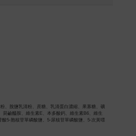
酪粉、脫鹽乳清粉、蔗糖、乳清蛋白濃縮、果寡糖、礦
、菸鹼醯胺、維生素E、本多酸鈣、維生素B6、維生
苷酸5-胞核苷單磷酸鹽、5-尿核苷單磷酸鹽、5-次黃嘌