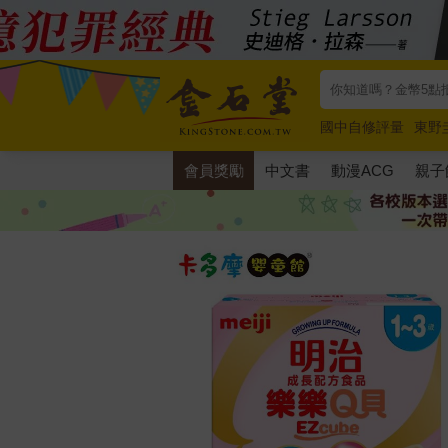
國中自修評量
東野
唯紅花綻放
奧德賽
會員獎勵
中文書
動漫ACG
親子