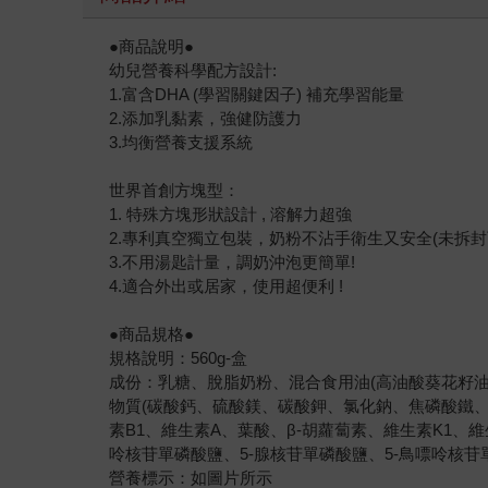
●商品說明●
幼兒營養科學配方設計:
1.富含DHA (學習關鍵因子) 補充學習能量
2.添加乳黏素，強健防護力
3.均衡營養支援系統
世界首創方塊型：
1. 特殊方塊形狀設計 , 溶解力超強
2.專利真空獨立包裝，奶粉不沾手衛生又安全(未拆封
3.不用湯匙計量，調奶沖泡更簡單!
4.適合外出或居家，使用超便利 !
●商品規格●
規格說明：560g-盒
成份：乳糖、脫脂奶粉、混合食用油(高油酸葵花籽油
物質(碳酸鈣、硫酸鎂、碳酸鉀、氯化鈉、焦磷酸鐵、
素B1、維生素A、葉酸、β-胡蘿蔔素、維生素K1、維
呤核苷單磷酸鹽、5-腺核苷單磷酸鹽、5-鳥嘌呤核苷
營養標示：如圖片所示