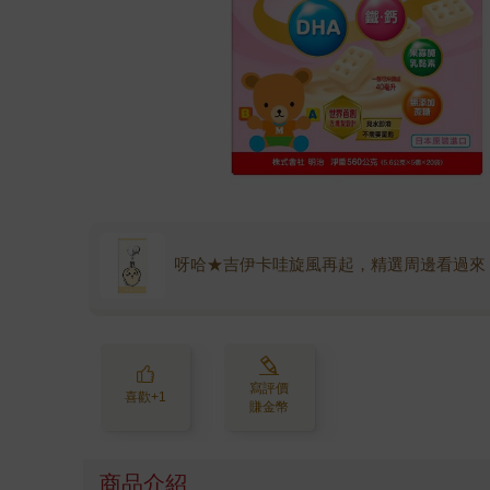
呀哈★吉伊卡哇旋風再起，精選周邊看過來
寫評價
喜歡+1
賺金幣
商品介紹