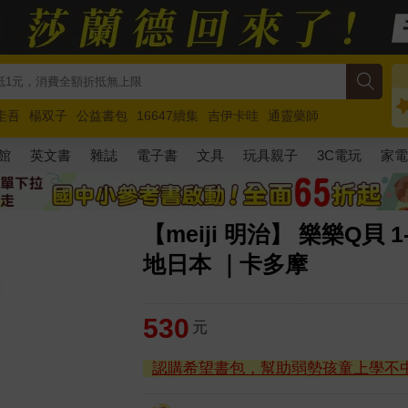
圭吾
楊双子
公益書包
16647續集
吉伊卡哇
通靈藥師
路邊攤新作
馬斯克
玩具總動員5
超慢跑
館
英文書
雜誌
電子書
文具
玩具親子
3C電玩
家
【meiji 明治】 樂樂Q貝 
地日本 ｜卡多摩
530
元
認購希望書包，幫助弱勢孩童上學不