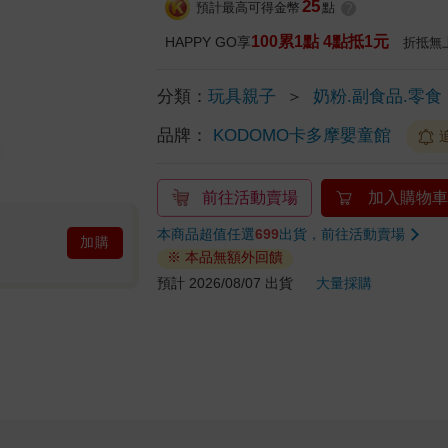
25
預計最高可得金幣
點
?
100累1點 4點抵1元
HAPPY GO享
折抵無
分類：
玩具親子
＞
奶粉.副食品.零食
品牌：
KODOMO卡多摩嬰童館
前往活動賣場
加入購物車
本商品超值任選
699
出貨，前往活動賣場
加購
※ 本品無額外回饋
預計 2026/08/07 出貨
大量採購