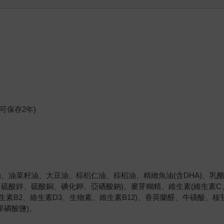
可保存2年)
、油菜籽油、大豆油、棕梠仁油、棕梠油、精緻魚油(含DHA)、乳
硫酸鋅、硫酸銅、碘化鉀、亞硒酸鈉)、麥芽糊精、維生素(維生素C
生素B2、維生素D3、生物素、維生素B12)、香莢蘭醛、牛磺酸、核
單磷酸鹽)。