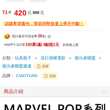
420
71
折
元
590
元
認購希望書包，幫助弱勢孩童上學不中斷！
20
預計最高可得金幣
點
?
100累1點 4點抵1元
HAPPY GO享
折抵無上限
分類：
玩具親子
＞
流行授權電影
＞
復仇者聯盟
＞
復仇者聯盟週邊
追蹤
品牌：
CIAOYUAN
追蹤
商品介紹