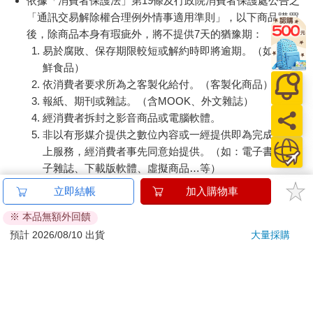
依據「消費者保護法」第19條及行政院消費者保護處公告之
「通訊交易解除權合理例外情事適用準則」，以下商品購買
後，除商品本身有瑕疵外，將不提供7天的猶豫期：
易於腐敗、保存期限較短或解約時即將逾期。（如：生
鮮食品）
依消費者要求所為之客製化給付。（客製化商品）
報紙、期刊或雜誌。（含MOOK、外文雜誌）
經消費者拆封之影音商品或電腦軟體。
非以有形媒介提供之數位內容或一經提供即為完成之線
上服務，經消費者事先同意始提供。（如：電子書、電
子雜誌、下載版軟體、虛擬商品…等）
已拆封之個人衛生用品。（如：內衣褲、刮鬍刀、除毛
立即結帳
加入購物車
刀…等）
※ 本品無額外回饋
若非上列種類商品，均享有到貨7天的猶豫期（含例假
預計 2026/08/10 出貨
大量採購
日）。
辦理退換貨時，商品（組合商品恕無法接受單獨退貨）必須
是您收到商品時的原始狀態（包含商品本體、配件、贈品、
保證書、所有附隨資料文件及原廠內外包裝…等），請勿直
接使用原廠包裝寄送，或於原廠包裝上黏貼紙張或書寫文