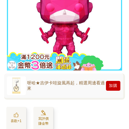
呀哈★吉伊卡哇旋風再起，精選周邊看過
加購
來
寫評價
喜歡+1
賺金幣