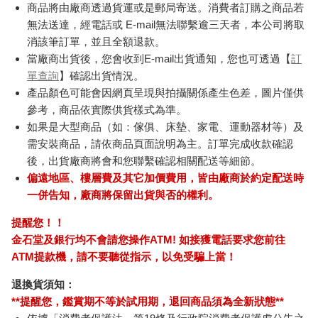
商品將由廠商透過貨運或是郵局寄送。消費者訂購之商品若
無法送達，經電話或 E-mail無法聯繫逾三天者，本公司將取
消該筆訂單，並且全額退款。
當廠商出貨後，您會收到E-mail出貨通知，您也可透過【
訂
單查詢
】確認出貨情況。
產品顏色可能會因網頁呈現與拍攝關係產生色差，圖片僅供
參考，商品依實際供貨樣式為準。
如果是大型商品（如：傢俱、床墊、家電、運動器材等）及
需安裝商品，請依商品頁面說明為主。訂單完成收款確認
後，出貨廠商將會和您聯繫確認相關配送等細節。
偏遠地區、樓層費及其它加價費用，皆由廠商於約定配送時
一併告知，廠商將保留出貨與否的權利。
提醒您！！
金石堂及銀行均不會請您操作ATM! 如接獲電話要求您前往
ATM提款機，請不要聽從指示，以免受騙上當！
退換貨須知：
**提醒您，鑑賞期不等於試用期，退回商品須為全新狀態**