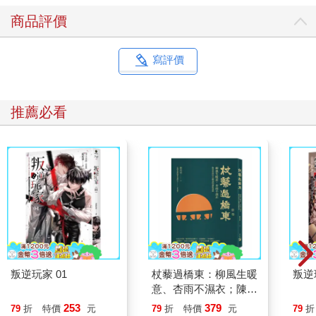
商品評價
寫評價
推薦必看
叛逆玩家 01
杖藜過橋東：柳風生暖
叛逆
意、杏雨不濕衣；陳亮
恭談以心轉境的適齡漫
253
379
79
折
特價
元
79
折
特價
元
79
折