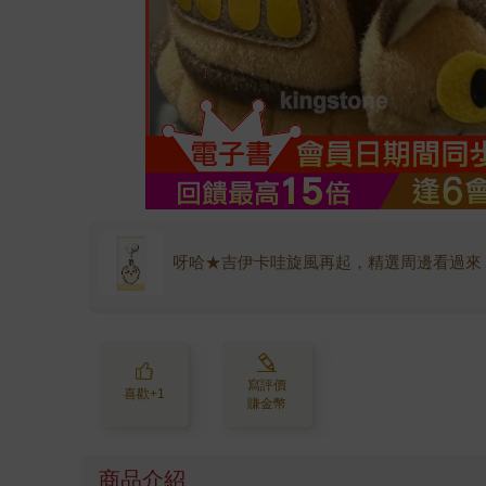
呀哈★吉伊卡哇旋風再起，精選周邊看過來
寫評價
喜歡+1
賺金幣
商品介紹