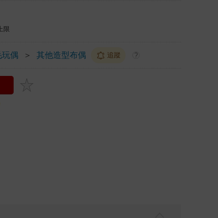
上限
毛玩偶
＞
其他造型布偶
追蹤
?