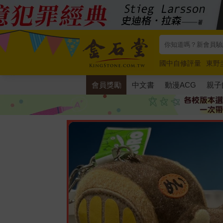
國中自修評量
東野
唯紅花綻放
奧德賽
會員獎勵
中文書
動漫ACG
親子