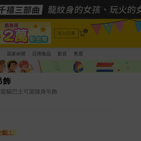
0
登入/註冊
電
居家休閒
日用食品
影音
售票
吊飾
愛龍貓巴士可當隨身吊飾
中斷！