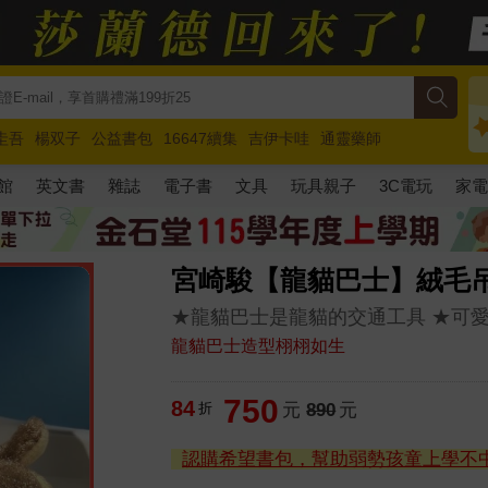
圭吾
楊双子
公益書包
16647續集
吉伊卡哇
通靈藥師
路邊攤新作
馬斯克
玩具總動員5
超慢跑
館
英文書
雜誌
電子書
文具
玩具親子
3C電玩
家
宮崎駿【龍貓巴士】絨毛
★龍貓巴士是龍貓的交通工具 ★可
龍貓巴士造型栩栩如生
750
84
折
元
890
元
認購希望書包，幫助弱勢孩童上學不