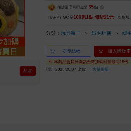
35
預計最高可得金幣
點
?
100累1點 4點抵1元
HAPPY GO享
折抵無
分類：
玩具親子
＞
絨毛玩偶
＞
絨
立即結帳
加入購物車
※ 本商品會員日滿額金幣加碼回饋最高15倍
預計 2026/08/07 出貨
大量採購
加購