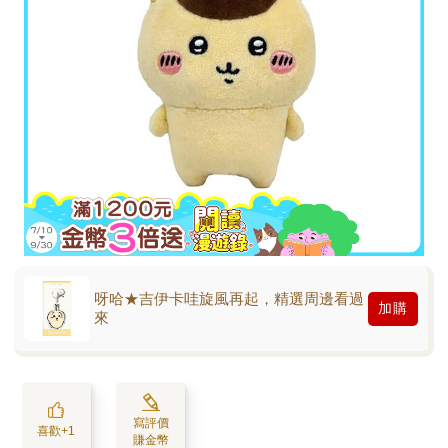
呀哈★吉伊卡哇旋風再起，精選周邊看過
加購
來
寫評價
喜歡+1
賺金幣