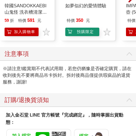
韓國SANDOKKAEBI
如夢似幻的愛情體驗
IM
山鬼怪 洗衣槽清潔劑
壺 (
450公克-10包組
IMU
591
350
59
折
特價
元
特價
元
特價
加入購物車
預購限定
注意事項
※請注意!鑑賞期不代表試用期，若您仍猶豫是否確定購買，請在
收到後先不要將商品吊卡拆封。拆封後商品僅提供瑕疵品的退貨
服務，謝謝!
訂購/退換貨須知
加入金石堂 LINE 官方帳號『完成綁定』，隨時掌握出貨動
態：