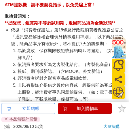
本公司所提供的產品配送區域範圍目前僅限台灣本島。注
意！收件地址請勿為郵政信箱。
商品將由廠商透過貨運或是郵局寄送。消費者訂購之商品若
無法送達，經電話或 E-mail無法聯繫逾三天者，本公司將取
消該筆訂單，並且全額退款。
當廠商出貨後，您會收到E-mail出貨通知，您也可透過【
訂
單查詢
】確認出貨情況。
產品顏色可能會因網頁呈現與拍攝關係產生色差，圖片僅供
參考，商品依實際供貨樣式為準。
如果是大型商品（如：傢俱、床墊、家電、運動器材等）及
需安裝商品，請依商品頁面說明為主。訂單完成收款確認
後，出貨廠商將會和您聯繫確認相關配送等細節。
偏遠地區、樓層費及其它加價費用，皆由廠商於約定配送時
一併告知，廠商將保留出貨與否的權利。
提醒您！！
金石堂及銀行均不會請您操作ATM! 如接獲電話要求您前往
立即結帳
加入購物車
ATM提款機，請不要聽從指示，以免受騙上當！
※ 本品無額外回饋
退換貨須知：
預計 2026/08/10 出貨
大量採購