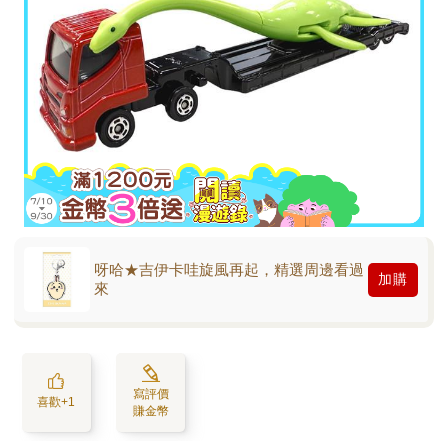
呀哈★吉伊卡哇旋風再起，精選周邊看過
加購
來
寫評價
喜歡+1
賺金幣