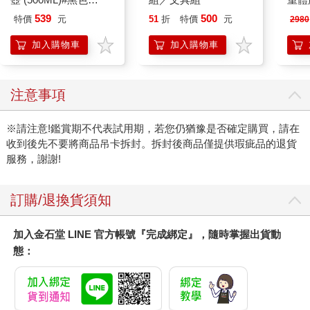
超過兩倍的事
《一瞬間》原著）
管理
434
316
79
折
特價
元
79
折
特價
元
79
折
序，
立行
加入購物車
加入購物車
擺脫
推動
您可能會喜歡
IMPACT超人力霸王水
2026第12屆希望書包
【O
壺 (500ML)#黑色
組／文具組
重體
IMUTB01BK
212
539
500
特價
元
51
折
特價
元
2980
電動
2210
加入購物車
加入購物車