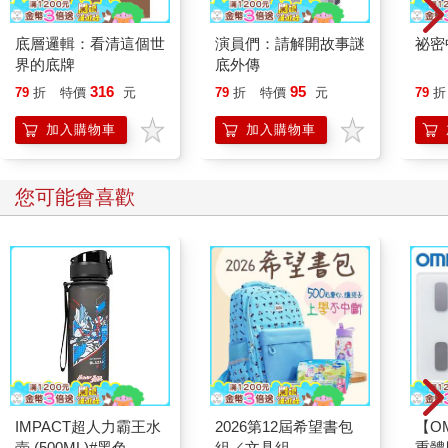
底層邏輯：看清這個世
演員們：請解開故事謎
祕密
界的底牌
底外傳
316
95
79
折
特價
元
79
折
特價
元
79
折
加入購物車
加入購物車
您可能也需要
SCRUM(AI應用增訂
突然之間（濱口竜介執
管理
版)：用一半的時間做
導、坎城影展競賽片
主管