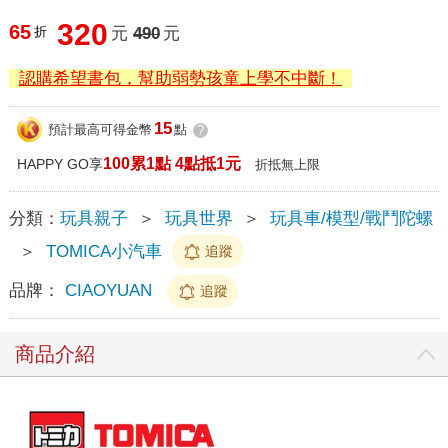
320
65
折
元
490
元
認購希望書包，幫助弱勢孩童上學不中斷！
15
預計最高可得金幣
點
?
100累1點 4點抵1元
HAPPY GO享
折抵無上限
分類：
玩具親子
＞
玩具世界
＞
玩具車/模型/戰鬥陀螺
＞
TOMICA小汽車
追蹤
品牌：
CIAOYUAN
追蹤
商品介紹