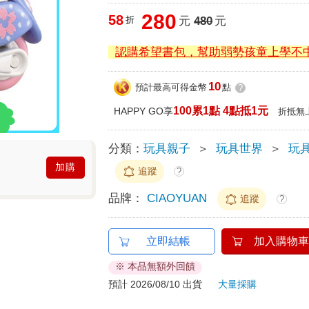
280
58
折
元
480
元
認購希望書包，幫助弱勢孩童上學不
10
預計最高可得金幣
點
?
100累1點 4點抵1元
HAPPY GO享
折抵無
分類：
玩具親子
＞
玩具世界
＞
玩具
加購
追蹤
?
品牌：
CIAOYUAN
追蹤
?
立即結帳
加入購物車
※ 本品無額外回饋
預計 2026/08/10 出貨
大量採購