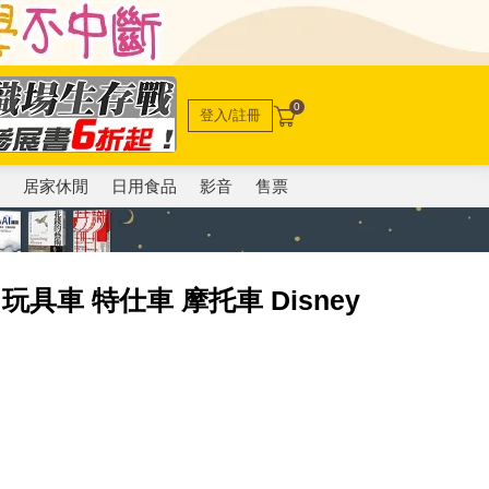
0
登入/註冊
電
居家休閒
日用食品
影音
售票
 玩具車 特仕車 摩托車 Disney