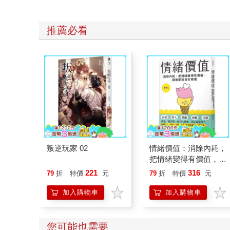
推薦必看
叛逆玩家 02
情緒價值：消除內耗，
把情緒變得有價值，跟
誰都能自在相處
221
316
79
折
特價
元
79
折
特價
元
加入購物車
加入購物車
您可能也需要