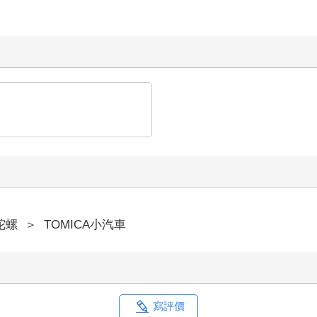
陀螺
＞
TOMICA小汽車
寫評價