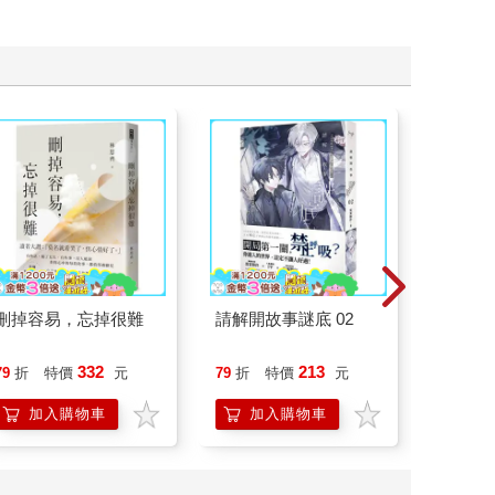
刪掉容易，忘掉很難
請解開故事謎底 02
祕密中
332
213
79
折
特價
元
79
折
特價
元
79
折
加入購物車
加入購物車
加