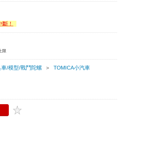
中斷！
上限
車/模型/戰鬥陀螺
＞
TOMICA小汽車