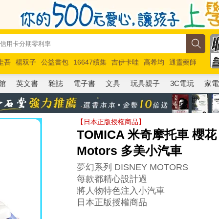
圭吾
楊双子
公益書包
16647續集
吉伊卡哇
高希均
通靈藥師
路邊攤新作
馬斯克
玩具總動員5
超慢跑
館
英文書
雜誌
電子書
文具
玩具親子
3C電玩
家
【日本正版授權商品】
TOMICA 米奇摩托車 櫻花
Motors 多美小汽車
夢幻系列 DISNEY MOTORS
每款都精心設計過
將人物特色注入小汽車
日本正版授權商品