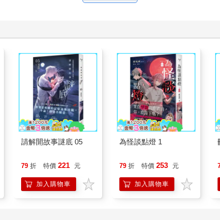
請解開故事謎底 05
為怪談點燈 1
221
253
79
折
特價
元
79
折
特價
元
加入購物車
加入購物車