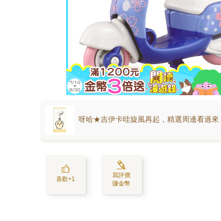
呀哈★吉伊卡哇旋風再起，精選周邊看過來
寫評價
喜歡+1
賺金幣