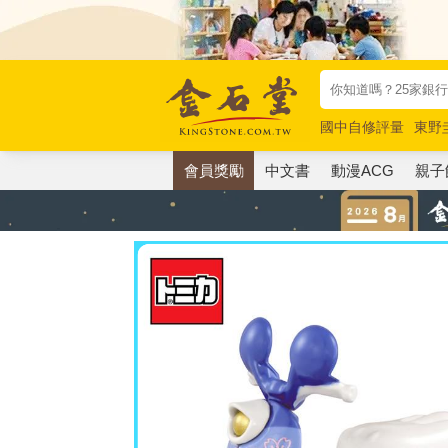
國中自修評量
東野
唯紅花綻放
奧德賽
會員獎勵
中文書
動漫ACG
親子