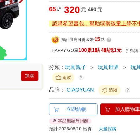
320
65
折
元
490
元
認購希望書包，幫助弱勢孩童上學不
15
預計最高可得金幣
點
?
100累1點 4點抵1元
HAPPY GO享
折抵無
分類：
玩具親子
＞
玩具世界
＞
玩具
加購
追蹤
?
品牌：
CIAOYUAN
追蹤
?
立即結帳
加入購物車
※ 本品無額外回饋
預計 2026/08/10 出貨
大量採購