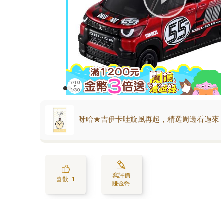
呀哈★吉伊卡哇旋風再起，精選周邊看過來
寫評價
喜歡+1
賺金幣