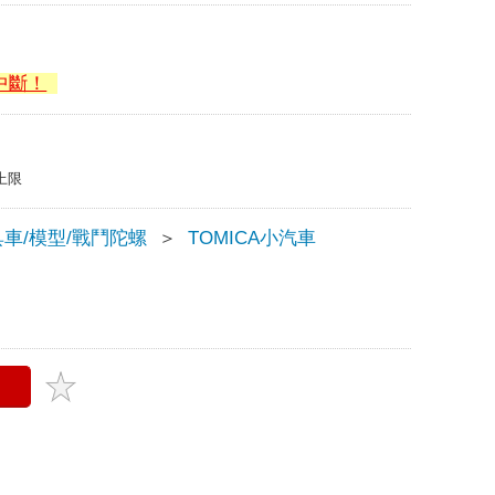
中斷！
上限
車/模型/戰鬥陀螺
＞
TOMICA小汽車