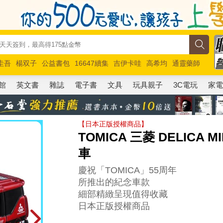
圭吾
楊双子
公益書包
16647續集
吉伊卡哇
高希均
通靈藥師
路邊攤新作
馬斯克
玩具總動員5
超慢跑
館
英文書
雜誌
電子書
文具
玩具親子
3C電玩
家
【日本正版授權商品】
TOMICA 三菱 DELICA
車
慶祝「TOMICA」55周年
所推出的紀念車款
細部精緻呈現值得收藏
日本正版授權商品