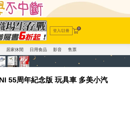
0
登入/註冊
電
居家休閒
日用食品
影音
售票
 MINI 55周年紀念版 玩具車 多美小汽