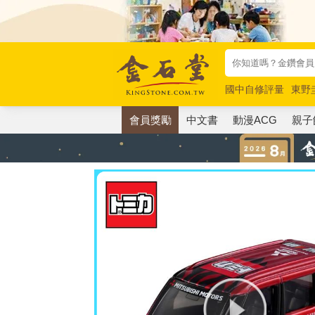
國中自修評量
東野
唯紅花綻放
奧德賽
會員獎勵
中文書
動漫ACG
親子