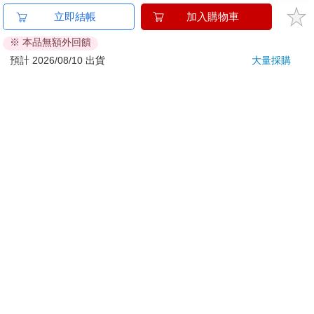
金石堂及銀行均不會請您操作ATM! 如接獲電話要求您前往
立即結帳
加入購物車
ATM提款機，請不要聽從指示，以免受騙上當！
※ 本品無額外回饋
退換貨須知：
預計 2026/08/10 出貨
大量採購
**提醒您，鑑賞期不等於試用期，退回商品須為全新狀態**
依據「消費者保護法」第19條及行政院消費者保護處公告之
「通訊交易解除權合理例外情事適用準則」，以下商品購買
後，除商品本身有瑕疵外，將不提供7天的猶豫期：
易於腐敗、保存期限較短或解約時即將逾期。（如：生
鮮食品）
依消費者要求所為之客製化給付。（客製化商品）
報紙、期刊或雜誌。（含MOOK、外文雜誌）
經消費者拆封之影音商品或電腦軟體。
非以有形媒介提供之數位內容或一經提供即為完成之線
上服務，經消費者事先同意始提供。（如：電子書、電
子雜誌、下載版軟體、虛擬商品…等）
已拆封之個人衛生用品。（如：內衣褲、刮鬍刀、除毛
刀…等）
若非上列種類商品，均享有到貨7天的猶豫期（含例假