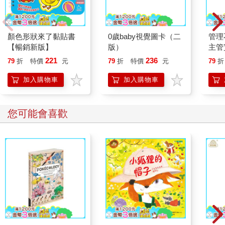
顏色形狀來了黏貼書
0歲baby視覺圖卡（二
管理
【暢銷新版】
版）
主管
管理
221
236
79
折
特價
元
79
折
特價
元
79
折
序，
立行
加入購物車
加入購物車
擺脫
推動
您可能會喜歡