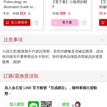
Pokecology an
【電子書】小狐狸的帽
【艾
Illustrated Guide to
子
除穢
Pokemon Ecology
平安
513
259
9
折
特價
元
特價
元
75
折
(Pokemon Pikachu
抹草
Press)
另有
加入購物車
電子書
注意事項
※請注意!鑑賞期不代表試用期，若您仍猶豫是否確定購買，請在
收到後先不要將商品吊卡拆封。拆封後商品僅提供瑕疵品的退貨
服務，謝謝!
訂購/退換貨須知
加入金石堂 LINE 官方帳號『完成綁定』，隨時掌握出貨動
態：