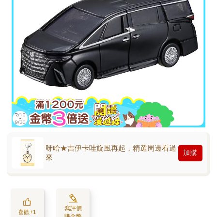
呀哈★吉伊卡哇旋風再起，精選周邊看過
加購
來
寫評價
喜歡+1
賺金幣