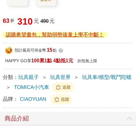
310
63
折
元
490
元
認購希望書包，幫助弱勢孩童上學不中斷！
15
預計最高可得金幣
點
?
100累1點 4點抵1元
HAPPY GO享
折抵無上限
分類：
玩具親子
＞
玩具世界
＞
玩具車/模型/戰鬥陀螺
＞
TOMICA小汽車
追蹤
品牌：
CIAOYUAN
追蹤
商品介紹