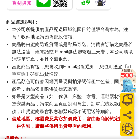
商品運送說明：
本公司所提供的產品配送區域範圍目前僅限台灣本島。注
意！收件地址請勿為郵政信箱。
商品將由廠商透過貨運或是郵局寄送。消費者訂購之商品若
無法送達，經電話或 E-mail無法聯繫逾三天者，本公司將取
消該筆訂單，並且全額退款。
當廠商出貨後，您會收到E-mail出貨通知，您也可透過【
訂
單查詢
】確認出貨情況。
產品顏色可能會因網頁呈現與拍攝關係產生色差，圖片僅供
參考，商品依實際供貨樣式為準。
如果是大型商品（如：傢俱、床墊、家電、運動器材等）及
需安裝商品，請依商品頁面說明為主。訂單完成收款確認
後，出貨廠商將會和您聯繫確認相關配送等細節。
偏遠地區、樓層費及其它加價費用，皆由廠商於約定配送時
一併告知，廠商將保留出貨與否的權利。
提醒您！！