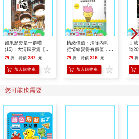
如果歷史是一群喵
情緒價值：消除內耗，
廿載
(15)：大清風雲篇【萌
把情緒變得有價值，跟
道2
貓漫畫學歷史】
誰都能自在相處
387
316
79
折
特價
元
79
折
特價
元
79
折
加入購物車
加入購物車
您可能也需要