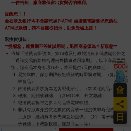
一併告知，廠商將保留出貨與否的權利。
提醒您！！
金石堂及銀行均不會請您操作ATM! 如接獲電話要求您前往
ATM提款機，請不要聽從指示，以免受騙上當！
退換貨須知：
**提醒您，鑑賞期不等於試用期，退回商品須為全新狀態**
依據「消費者保護法」第19條及行政院消費者保護處公告之
「通訊交易解除權合理例外情事適用準則」，以下商品購買
後，除商品本身有瑕疵外，將不提供7天的猶豫期：
易於腐敗、保存期限較短或解約時即將逾期。（如：生
鮮食品）
會
依消費者要求所為之客製化給付。（客製化商品）
報紙、期刊或雜誌。（含MOOK、外文雜誌）
員
經消費者拆封之影音商品或電腦軟體。
非以有形媒介提供之數位內容或一經提供即為完成之線
日
上服務，經消費者事先同意始提供。（如：電子書、電
子雜誌、下載版軟體、虛擬商品…等）
已拆封之個人衛生用品。（如：內衣褲、刮鬍刀、除毛