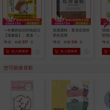
一本書終結你的拖延症
底層邏輯：看清這個世
情緒
【漫畫版】：透過「小
界的底牌
把情
行動」打開大腦的行動
誰都
237
316
79
折
特價
元
79
折
特價
元
79
折
開關，懶人也能變身
「行動派」的37個科
加入購物車
加入購物車
學方法
您可能會喜歡