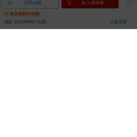
刀…等）
若非上列種類商品，均享有到貨7天的猶豫期（含例假
日）。
辦理退換貨時，商品（組合商品恕無法接受單獨退貨）必須
是您收到商品時的原始狀態（包含商品本體、配件、贈品、
保證書、所有附隨資料文件及原廠內外包裝…等），請勿直
接使用原廠包裝寄送，或於原廠包裝上黏貼紙張或書寫文
字。
退回商品若無法回復原狀，將請您負擔回復原狀所需費用，
嚴重時將影響您的退貨權益。
立即結帳
加入購物車
※ 本品無額外回饋