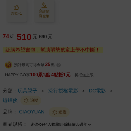
寫評價
喜歡+1
賺金幣
510
74
折
元
690
元
認購希望書包，幫助弱勢孩童上學不中斷！
25
預計最高可得金幣
點
?
100累1點 4點抵1元
HAPPY GO享
折抵無上限
分類：
玩具親子
＞
流行授權電影
＞
DC電影
＞
蝙蝠俠
追蹤
品牌：
CIAOYUAN
追蹤
商品規格：