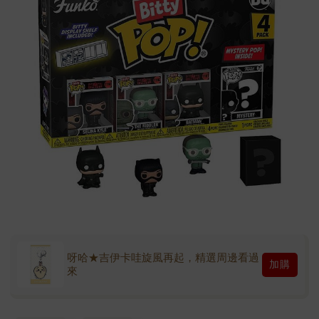
呀哈★吉伊卡哇旋風再起，精選周邊看過
加購
來