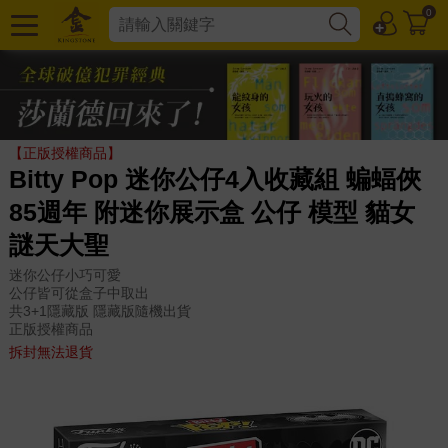
0
【正版授權商品】
Bitty Pop 迷你公仔4入收藏組 蝙蝠俠
85週年 附迷你展示盒 公仔 模型 貓女
謎天大聖
迷你公仔小巧可愛
公仔皆可從盒子中取出
共3+1隱藏版 隱藏版隨機出貨
正版授權商品
拆封無法退貨