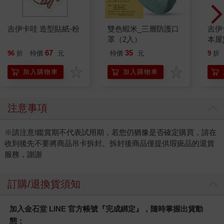
吉伊卡哇 造型貼紙-粉
雙色蝦米_三層防護口
吉伊
罩（2入）
本屋
67
35
96
折
特價
元
特價
元
9
折
加入購物車
加入購物車
注意事項
※請注意!鑑賞期不代表試用期，若您仍猶豫是否確定購買，請在
收到後先不要將商品吊卡拆封。拆封後商品僅提供瑕疵品的退貨
服務，謝謝
訂購/退換貨須知
加入金石堂 LINE 官方帳號『完成綁定』，隨時掌握出貨動
態：