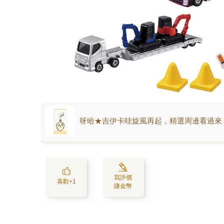
呀哈★吉伊卡哇旋風再起，精選周邊看過來
寫評價
喜歡+1
賺金幣