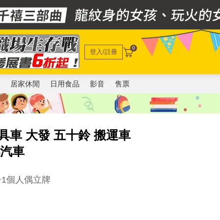
0
登入/註冊
電
居家休閒
日用食品
影音
售票
玩具車 大發 五十鈴 搬運車
小汽車
+1個人偶立牌