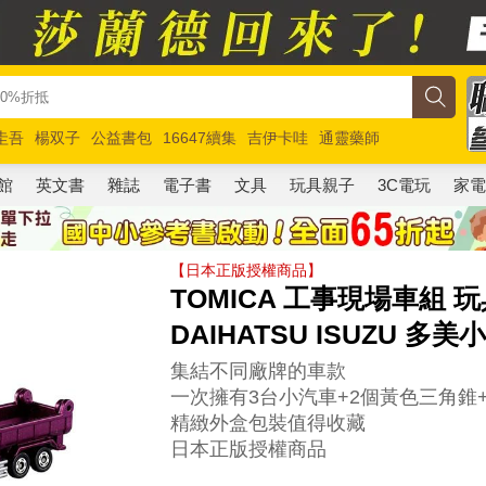
圭吾
楊双子
公益書包
16647續集
吉伊卡哇
通靈藥師
路邊攤新作
馬斯克
玩具總動員5
超慢跑
館
英文書
雜誌
電子書
文具
玩具親子
3C電玩
家
【日本正版授權商品】
TOMICA 工事現場車組 
DAIHATSU ISUZU 多美
集結不同廠牌的車款
一次擁有3台小汽車+2個黃色三角錐
精緻外盒包裝值得收藏
日本正版授權商品