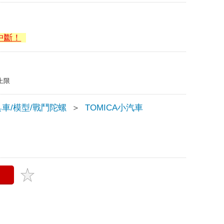
中斷！
上限
車/模型/戰鬥陀螺
＞
TOMICA小汽車