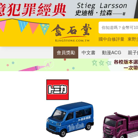
國中自修評量
東野
唯紅花綻放
奧德賽
會員獎勵
中文書
動漫ACG
親子