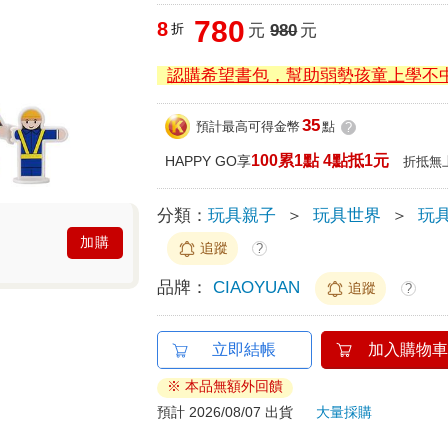
780
8
折
元
980
元
認購希望書包，幫助弱勢孩童上學不
35
預計最高可得金幣
點
?
100累1點 4點抵1元
HAPPY GO享
折抵無
分類：
玩具親子
＞
玩具世界
＞
玩具
加購
追蹤
?
品牌：
CIAOYUAN
追蹤
?
立即結帳
加入購物車
※ 本品無額外回饋
預計 2026/08/07 出貨
大量採購