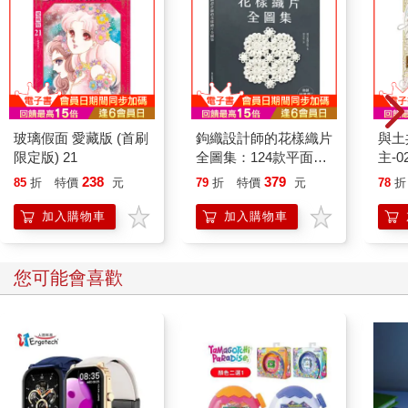
玻璃假面 愛藏版 (首刷
鉤織設計師的花樣織片
與土
限定版) 21
全圖集：124款平面與
主-0
立體的日系唯美造型，
238
379
85
折
特價
元
79
折
特價
元
78
折
從單片飾品到拼接包
包、毯子，自由應用！
加入購物車
加入購物車
您可能會喜歡