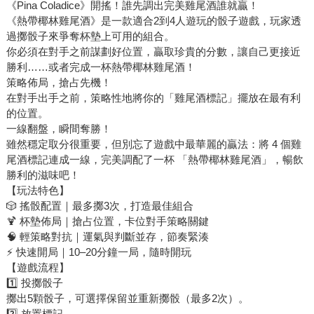
《Pina Coladice》開搖！誰先調出完美雞尾酒誰就贏！
《熱帶椰林雞尾酒》是一款適合2到4人遊玩的骰子遊戲，玩家透
過擲骰子來爭奪杯墊上可用的組合。
你必須在對手之前謀劃好位置，贏取珍貴的分數，讓自己更接近
勝利……或者完成一杯熱帶椰林雞尾酒！
策略佈局，搶占先機！
在對手出手之前，策略性地將你的「雞尾酒標記」擺放在最有利
的位置。
一線翻盤，瞬間奪勝！
雖然穩定取分很重要，但別忘了遊戲中最華麗的贏法：將 4 個雞
尾酒標記連成一線，完美調配了一杯 「熱帶椰林雞尾酒」，暢飲
勝利的滋味吧！
【玩法特色】
🎲 搖骰配置｜最多擲3次，打造最佳組合
🍹 杯墊佈局｜搶占位置，卡位對手策略關鍵
🧠 輕策略對抗｜運氣與判斷並存，節奏緊湊
⚡ 快速開局｜10–20分鐘一局，隨時開玩
【遊戲流程】
1️⃣ 投擲骰子
擲出5顆骰子，可選擇保留並重新擲骰（最多2次）。
2️⃣ 放置標記