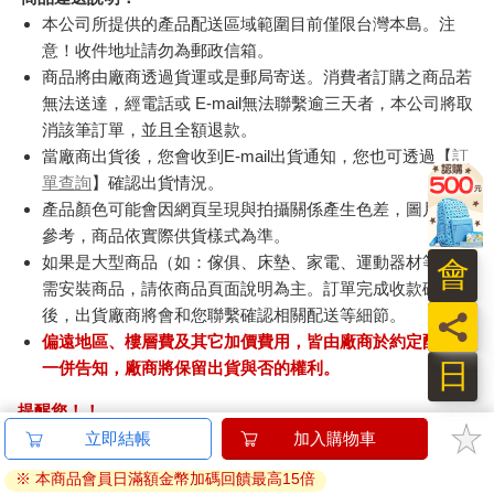
本公司所提供的產品配送區域範圍目前僅限台灣本島。注
意！收件地址請勿為郵政信箱。
商品將由廠商透過貨運或是郵局寄送。消費者訂購之商品若
無法送達，經電話或 E-mail無法聯繫逾三天者，本公司將取
消該筆訂單，並且全額退款。
當廠商出貨後，您會收到E-mail出貨通知，您也可透過【
訂
單查詢
】確認出貨情況。
產品顏色可能會因網頁呈現與拍攝關係產生色差，圖片僅供
參考，商品依實際供貨樣式為準。
如果是大型商品（如：傢俱、床墊、家電、運動器材等）及
會
需安裝商品，請依商品頁面說明為主。訂單完成收款確認
後，出貨廠商將會和您聯繫確認相關配送等細節。
員
偏遠地區、樓層費及其它加價費用，皆由廠商於約定配送時
日
一併告知，廠商將保留出貨與否的權利。
提醒您！！
金石堂及銀行均不會請您操作ATM! 如接獲電話要求您前往
ATM提款機，請不要聽從指示，以免受騙上當！