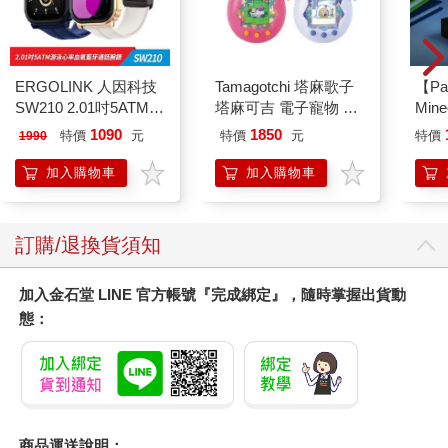
ERGOLINK 人因科技
Tamagotchi 塔麻歌子
【Pa
SW210 2.01吋5ATM游
塔麻可吉 電子寵物 樂
Min
泳心率血氧藍牙通話腕
園系列（熱帶橙果／極
IC
1090
1850
特價
元
特價
元
特價
1990
錶
地冰雪）
加入購物車
加入購物車
訂購/退換貨須知
加入金石堂 LINE 官方帳號『完成綁定』，隨時掌握出貨動
態：
商品運送說明：