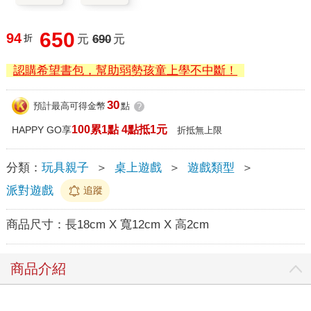
650
94
折
元
690
元
認購希望書包，幫助弱勢孩童上學不中斷！
30
預計最高可得金幣
點
?
100累1點 4點抵1元
HAPPY GO享
折抵無上限
分類：
玩具親子
＞
桌上遊戲
＞
遊戲類型
＞
派對遊戲
追蹤
商品尺寸：
長18cm X 寬12cm X 高2cm
商品介紹