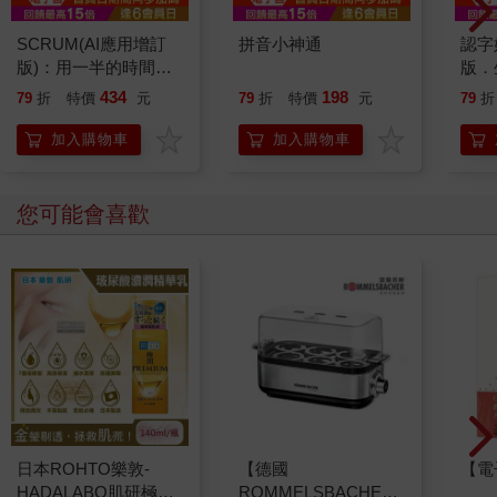
SCRUM(AI應用增訂
拼音小神通
認字
版)：用一半的時間做
版．
超過兩倍的事
圖，
434
198
79
折
特價
元
79
折
特價
元
79
折
到晚
字，
加入購物車
加入購物車
會！
面認
您可能會喜歡
日本ROHTO樂敦-
【德國
【電
HADALABO肌研極潤
ROMMELSBACHE諾