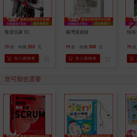
叛逆玩家 01
臺灣漫遊錄
特殊傳
253
300
79
折
特價
元
79
折
特價
元
79
折
加入購物車
加入購物車
您可能也需要