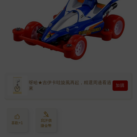
呀哈★吉伊卡哇旋風再起，精選周邊看過
加購
來
寫評價
喜歡+1
賺金幣