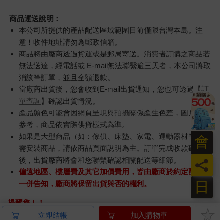
商品運送說明：
本公司所提供的產品配送區域範圍目前僅限台灣本島。注
意！收件地址請勿為郵政信箱。
商品將由廠商透過貨運或是郵局寄送。消費者訂購之商品若
無法送達，經電話或 E-mail無法聯繫逾三天者，本公司將取
消該筆訂單，並且全額退款。
當廠商出貨後，您會收到E-mail出貨通知，您也可透過【
訂
單查詢
】確認出貨情況。
產品顏色可能會因網頁呈現與拍攝關係產生色差，圖片僅供
參考，商品依實際供貨樣式為準。
如果是大型商品（如：傢俱、床墊、家電、運動器材等）及
會
需安裝商品，請依商品頁面說明為主。訂單完成收款確認
後，出貨廠商將會和您聯繫確認相關配送等細節。
員
偏遠地區、樓層費及其它加價費用，皆由廠商於約定配送時
日
一併告知，廠商將保留出貨與否的權利。
提醒您！！
金石堂及銀行均不會請您操作ATM! 如接獲電話要求您前往