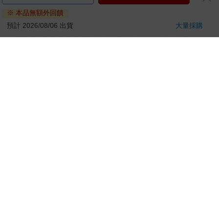
ATM提款機，請不要聽從指示，以免受騙上當！
退換貨須知：
**提醒您，鑑賞期不等於試用期，退回商品須為全新狀態**
依據「消費者保護法」第19條及行政院消費者保護處公告之
「通訊交易解除權合理例外情事適用準則」，以下商品購買
後，除商品本身有瑕疵外，將不提供7天的猶豫期：
易於腐敗、保存期限較短或解約時即將逾期。（如：生
鮮食品）
依消費者要求所為之客製化給付。（客製化商品）
報紙、期刊或雜誌。（含MOOK、外文雜誌）
經消費者拆封之影音商品或電腦軟體。
非以有形媒介提供之數位內容或一經提供即為完成之線
上服務，經消費者事先同意始提供。（如：電子書、電
子雜誌、下載版軟體、虛擬商品…等）
已拆封之個人衛生用品。（如：內衣褲、刮鬍刀、除毛
刀…等）
若非上列種類商品，均享有到貨7天的猶豫期（含例假
日）。