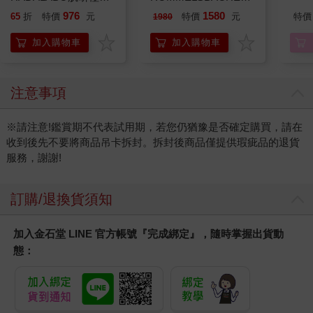
金緻7重玻尿酸高效保
曼百赫】多功能煮蛋
976
1580
65
折
特價
元
特價
元
特價
1980
濕潤澤特濃精華乳液
器/可煮6顆蛋
140ml/金瓶(Premium
ER600/ER-600
加入購物車
加入購物車
臉部肌膚護理乳霜,素
顏保養乾肌水凝乳)
注意事項
※請注意!鑑賞期不代表試用期，若您仍猶豫是否確定購買，請在
收到後先不要將商品吊卡拆封。拆封後商品僅提供瑕疵品的退貨
服務，謝謝!
訂購/退換貨須知
加入金石堂 LINE 官方帳號『完成綁定』，隨時掌握出貨動
態：