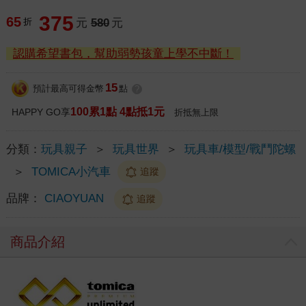
375
65
折
元
580
元
認購希望書包，幫助弱勢孩童上學不中斷！
15
預計最高可得金幣
點
?
100累1點 4點抵1元
HAPPY GO享
折抵無上限
分類：
玩具親子
＞
玩具世界
＞
玩具車/模型/戰鬥陀螺
＞
TOMICA小汽車
追蹤
品牌：
CIAOYUAN
追蹤
商品介紹