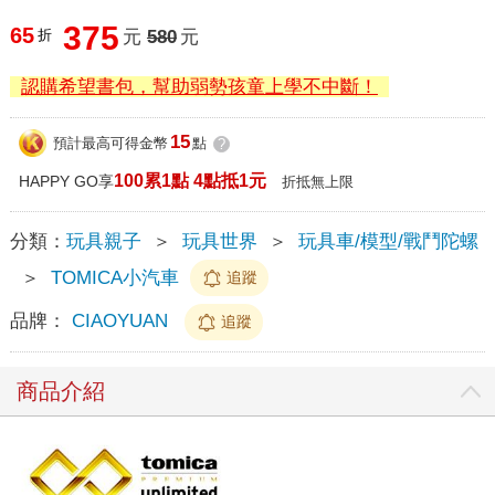
375
65
折
元
580
元
認購希望書包，幫助弱勢孩童上學不中斷！
15
預計最高可得金幣
點
?
100累1點 4點抵1元
HAPPY GO享
折抵無上限
分類：
玩具親子
＞
玩具世界
＞
玩具車/模型/戰鬥陀螺
＞
TOMICA小汽車
追蹤
品牌：
CIAOYUAN
追蹤
商品介紹