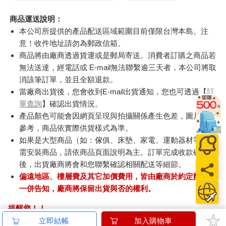
商品運送說明：
本公司所提供的產品配送區域範圍目前僅限台灣本島。注
意！收件地址請勿為郵政信箱。
商品將由廠商透過貨運或是郵局寄送。消費者訂購之商品若
無法送達，經電話或 E-mail無法聯繫逾三天者，本公司將取
消該筆訂單，並且全額退款。
當廠商出貨後，您會收到E-mail出貨通知，您也可透過【
訂
單查詢
】確認出貨情況。
產品顏色可能會因網頁呈現與拍攝關係產生色差，圖片僅供
參考，商品依實際供貨樣式為準。
如果是大型商品（如：傢俱、床墊、家電、運動器材等）及
需安裝商品，請依商品頁面說明為主。訂單完成收款確認
後，出貨廠商將會和您聯繫確認相關配送等細節。
偏遠地區、樓層費及其它加價費用，皆由廠商於約定配送時
一併告知，廠商將保留出貨與否的權利。
提醒您！！
金石堂及銀行均不會請您操作ATM! 如接獲電話要求您前往
立即結帳
加入購物車