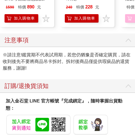
我療
890
228
特價
元
特價
元
特價
1590
240
藏）
加入購物車
加入購物車
注意事項
※請注意!鑑賞期不代表試用期，若您仍猶豫是否確定購買，請在
收到後先不要將商品吊卡拆封。拆封後商品僅提供瑕疵品的退貨
服務，謝謝!
訂購/退換貨須知
加入金石堂 LINE 官方帳號『完成綁定』，隨時掌握出貨動
態：