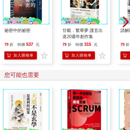
祕密中的祕密
廿載．繁華夢 護玄出
請解
道20週年創作集
537
315
79
折
特價
元
79
折
特價
元
79
折
加入購物車
加入購物車
您可能也需要