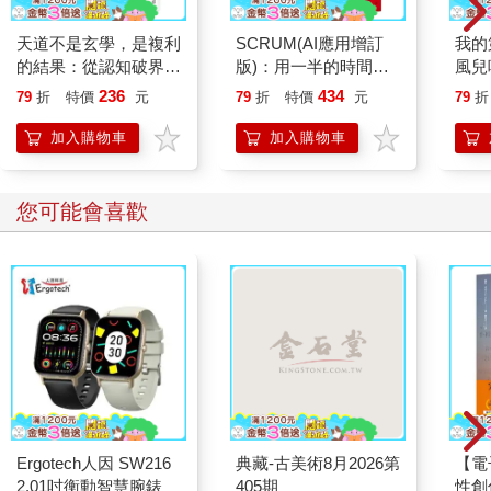
天道不是玄學，是複利
SCRUM(AI應用增訂
我的
的結果：從認知破界、
版)：用一半的時間做
風兒
處世進退到成功與財
超過兩倍的事
236
434
79
折
特價
元
79
折
特價
元
79
折
富，掌握看清趨勢、借
勢成長的底層能力
加入購物車
加入購物車
您可能會喜歡
Ergotech人因 SW216
典藏-古美術8月2026第
【電
2.01吋衡動智慧腕錶
405期
性創