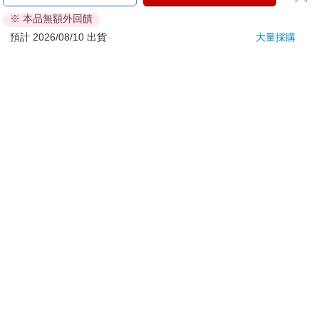
ATM提款機，請不要聽從指示，以免受騙上當！
※ 本品無額外回饋
退換貨須知：
預計 2026/08/10 出貨
大量採購
**提醒您，鑑賞期不等於試用期，退回商品須為全新狀態**
依據「消費者保護法」第19條及行政院消費者保護處公告之
「通訊交易解除權合理例外情事適用準則」，以下商品購買
後，除商品本身有瑕疵外，將不提供7天的猶豫期：
易於腐敗、保存期限較短或解約時即將逾期。（如：生
鮮食品）
依消費者要求所為之客製化給付。（客製化商品）
報紙、期刊或雜誌。（含MOOK、外文雜誌）
經消費者拆封之影音商品或電腦軟體。
非以有形媒介提供之數位內容或一經提供即為完成之線
上服務，經消費者事先同意始提供。（如：電子書、電
子雜誌、下載版軟體、虛擬商品…等）
已拆封之個人衛生用品。（如：內衣褲、刮鬍刀、除毛
刀…等）
若非上列種類商品，均享有到貨7天的猶豫期（含例假
日）。