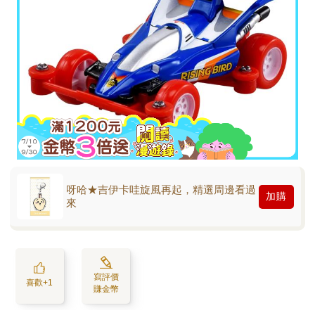
呀哈★吉伊卡哇旋風再起，精選周邊看過
加購
來
寫評價
喜歡+1
賺金幣