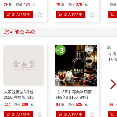
超過兩倍的事
管理原則看清工作秩
贈「
434
379
79
折
特價
元
79
折
特價
元
特價
序，用五大管理流程建
天」
立行動方法，帶領團隊
籤)
加入購物車
加入購物車
擺脫忙亂與空轉，穩定
推動企業前進！
您可能會喜歡
大家說英語8月號
【13章】專業冰滴菓
今周
2026(雲端加值版)
臻3入組(160ml/瓶)
154
209
525
特價
元
84
折
特價
元
220
99
加入購物車
加入購物車