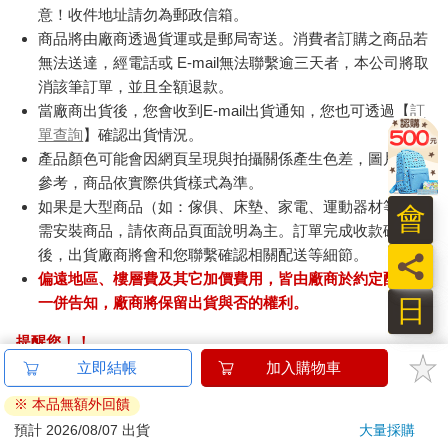
意！收件地址請勿為郵政信箱。
商品將由廠商透過貨運或是郵局寄送。消費者訂購之商品若
無法送達，經電話或 E-mail無法聯繫逾三天者，本公司將取
消該筆訂單，並且全額退款。
當廠商出貨後，您會收到E-mail出貨通知，您也可透過【
訂
單查詢
】確認出貨情況。
產品顏色可能會因網頁呈現與拍攝關係產生色差，圖片僅供
參考，商品依實際供貨樣式為準。
如果是大型商品（如：傢俱、床墊、家電、運動器材等）及
會
需安裝商品，請依商品頁面說明為主。訂單完成收款確認
後，出貨廠商將會和您聯繫確認相關配送等細節。
員
偏遠地區、樓層費及其它加價費用，皆由廠商於約定配送時
日
一併告知，廠商將保留出貨與否的權利。
提醒您！！
金石堂及銀行均不會請您操作ATM! 如接獲電話要求您前往
ATM提款機，請不要聽從指示，以免受騙上當！
退換貨須知：