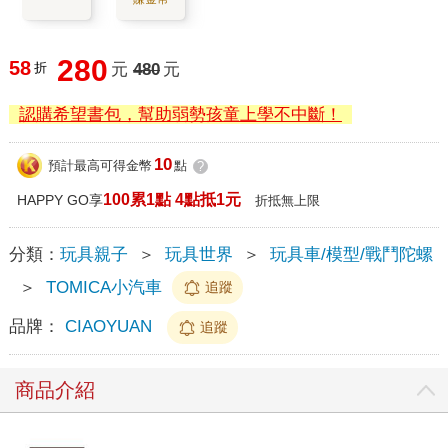
280
58
折
元
480
元
認購希望書包，幫助弱勢孩童上學不中斷！
10
預計最高可得金幣
點
?
100累1點 4點抵1元
HAPPY GO享
折抵無上限
分類：
玩具親子
＞
玩具世界
＞
玩具車/模型/戰鬥陀螺
＞
TOMICA小汽車
追蹤
品牌：
CIAOYUAN
追蹤
商品介紹