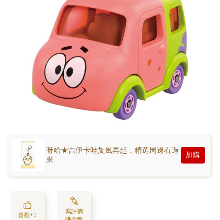
呀哈★吉伊卡哇旋風再起，精選周邊看過
加購
來
寫評價
喜歡+1
賺金幣