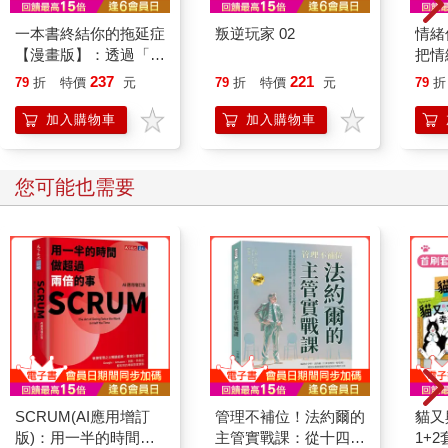
一本書終結你的拖延症
叛逆玩家 02
情緒
【漫畫版】：透過「小
把情
行動」打開大腦的行動
誰都
237
221
79
折
特價
元
79
折
特價
元
79
折
開關，懶人也能變身
「行動派」的37個科
加入購物車
加入購物車
學方法
您可能也需要
SCRUM(AI應用增訂
管理不補位！法約爾的
貓又
版)：用一半的時間做
主管實戰課：從十四項
1+