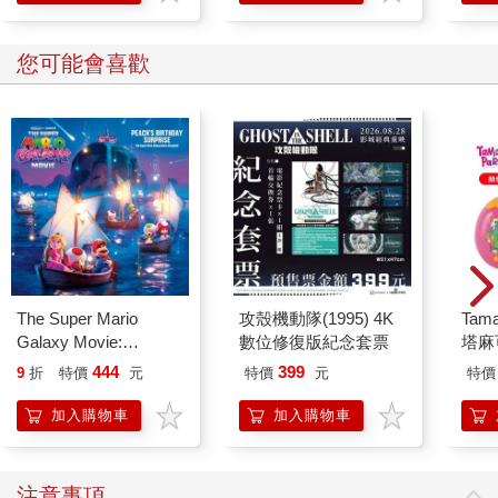
您可能會喜歡
The Super Mario
攻殼機動隊(1995) 4K
Tam
Galaxy Movie:
數位修復版紀念套票
塔麻
Peach`s Birthday
園系
444
399
9
折
特價
元
特價
元
特價
Surprise: The Super
地冰
Mario Galaxy Movie
加入購物車
加入購物車
Storybook
注意事項