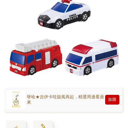
呀哈★吉伊卡哇旋風再起，精選周邊看過
加購
來