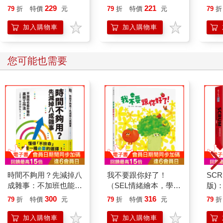
229
221
79
折
特價
元
79
折
特價
元
79
折
加入購物車
加入購物車
您可能也需要
時間不夠用？先減掉八
我不要跟你好了！
SC
成雜事：不加班也能升
（SEL情緒繪本，學習
版)
職的高效工作法
換位思考，表達真實感
超過
300
316
79
折
特價
元
79
折
特價
元
79
折
受，適合親子共讀）
加入購物車
加入購物車