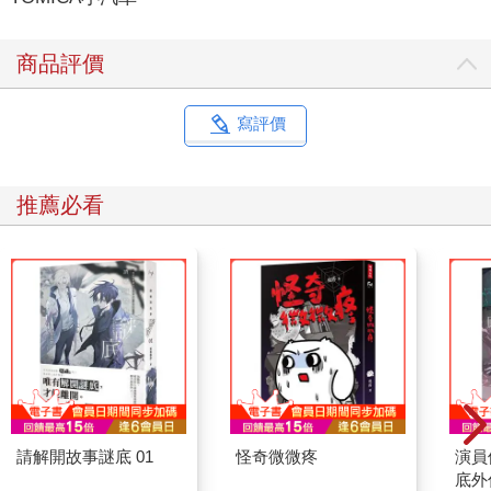
商品評價
寫評價
推薦必看
請解開故事謎底 01
怪奇微微疼
演員
底外