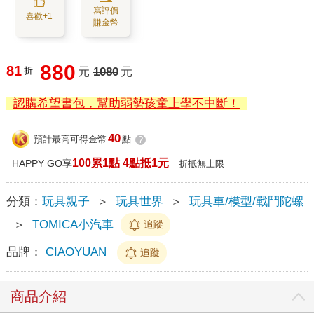
寫評價
喜歡+1
賺金幣
880
81
折
元
1080
元
認購希望書包，幫助弱勢孩童上學不中斷！
40
預計最高可得金幣
點
?
100累1點 4點抵1元
HAPPY GO享
折抵無上限
分類：
玩具親子
＞
玩具世界
＞
玩具車/模型/戰鬥陀螺
＞
TOMICA小汽車
追蹤
品牌：
CIAOYUAN
追蹤
商品介紹