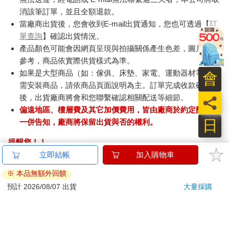
消該筆訂單，並且全額退款。
當廠商出貨後，您會收到E-mail出貨通知，您也可透過【
訂
單查詢
】確認出貨情況。
產品顏色可能會因網頁呈現與拍攝關係產生色差，圖片僅供
參考，商品依實際供貨樣式為準。
如果是大型商品（如：傢俱、床墊、家電、運動器材等）及
會
需安裝商品，請依商品頁面說明為主。訂單完成收款確認
後，出貨廠商將會和您聯繫確認相關配送等細節。
員
偏遠地區、樓層費及其它加價費用，皆由廠商於約定配送時
日
一併告知，廠商將保留出貨與否的權利。
提醒您！！
金石堂及銀行均不會請您操作ATM! 如接獲電話要求您前往
ATM提款機，請不要聽從指示，以免受騙上當！
退換貨須知：
**提醒您，鑑賞期不等於試用期，退回商品須為全新狀態**
依據「消費者保護法」第19條及行政院消費者保護處公告之
「通訊交易解除權合理例外情事適用準則」，以下商品購買