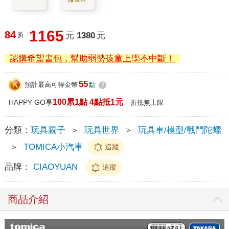
1165
84
折
元
1380
元
認購希望書包，幫助弱勢孩童上學不中斷！
55
預計最高可得金幣
點
?
100累1點 4點抵1元
HAPPY GO享
折抵無上限
分類：
玩具親子
＞
玩具世界
＞
玩具車/模型/戰鬥陀螺
＞
TOMICA小汽車
追蹤
品牌：
CIAOYUAN
追蹤
商品介紹