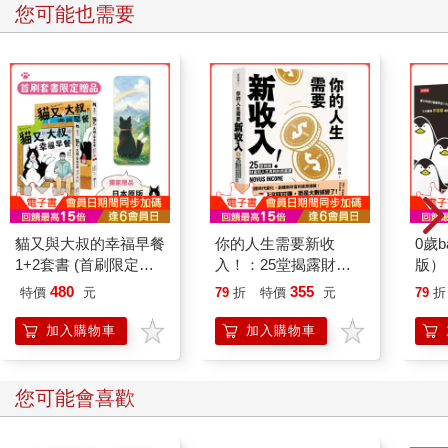
您可能也需要
貓又與大叔的幸福早餐
你的人生需要新收
0歲
1+2套書 (首刷限定加
入！：25堂揭露財富
版）
贈「一起走過雨天晴
和人生真相的商業洞察
480
355
特價
元
79
折
特價
元
79
折
天」日本原版插畫書
課，用51分的勇氣，
籤)
專心快樂發展自己！
加入購物車
加入購物車
您可能會喜歡