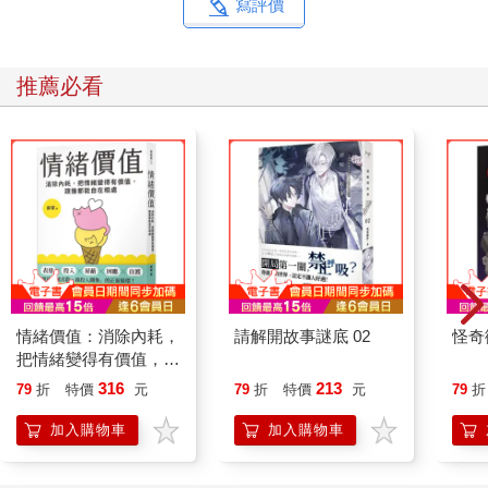
寫評價
推薦必看
情緒價值：消除內耗，
請解開故事謎底 02
怪奇
把情緒變得有價值，跟
誰都能自在相處
316
213
79
折
特價
元
79
折
特價
元
79
折
加入購物車
加入購物車