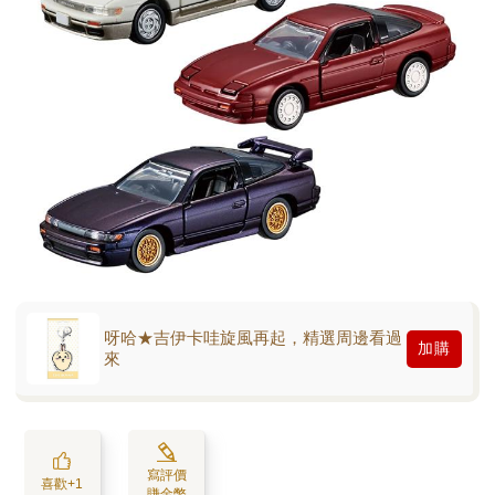
呀哈★吉伊卡哇旋風再起，精選周邊看過
加購
來
寫評價
喜歡+1
賺金幣