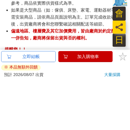
參考，商品依實際供貨樣式為準。
如果是大型商品（如：傢俱、床墊、家電、運動器材等）及
會
需安裝商品，請依商品頁面說明為主。訂單完成收款確認
後，出貨廠商將會和您聯繫確認相關配送等細節。
員
偏遠地區、樓層費及其它加價費用，皆由廠商於約定配送時
日
一併告知，廠商將保留出貨與否的權利。
提醒您！！
金石堂及銀行均不會請您操作ATM! 如接獲電話要求您前往
ATM提款機，請不要聽從指示，以免受騙上當！
退換貨須知：
**提醒您，鑑賞期不等於試用期，退回商品須為全新狀態**
依據「消費者保護法」第19條及行政院消費者保護處公告之
「通訊交易解除權合理例外情事適用準則」，以下商品購買
後，除商品本身有瑕疵外，將不提供7天的猶豫期：
易於腐敗、保存期限較短或解約時即將逾期。（如：生
鮮食品）
依消費者要求所為之客製化給付。（客製化商品）