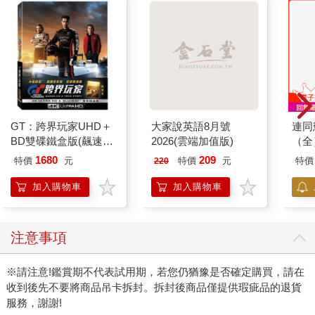
GT：跨界玩家UHD＋
大家說英語8月號
連同
BD雙碟鐵盒版(飆速
2026(雲端加值版)
（全
金)
1680
209
特價
元
特價
元
特價
220
加入購物車
加入購物車
注意事項
※請注意!鑑賞期不代表試用期，若您仍猶豫是否確定購買，請在
收到後先不要將商品吊卡拆封。拆封後商品僅提供瑕疵品的退貨
服務，謝謝!