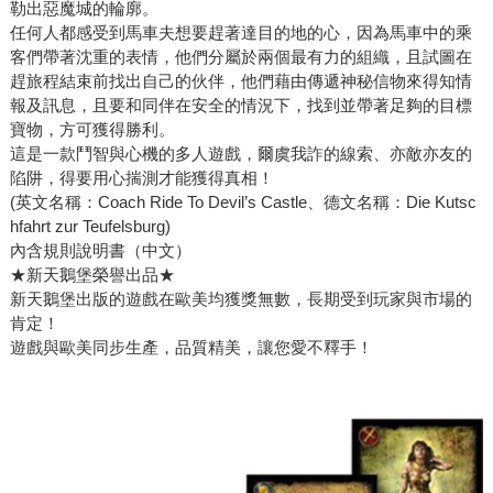
勒出惡魔城的輪廓。
任何人都感受到馬車夫想要趕著達目的地的心，因為馬車中的乘
客們帶著沈重的表情，他們分屬於兩個最有力的組織，且試圖在
趕旅程結束前找出自己的伙伴，他們藉由傳遞神秘信物來得知情
報及訊息，且要和同伴在安全的情況下，找到並帶著足夠的目標
寶物，方可獲得勝利。
這是一款鬥智與心機的多人遊戲，爾虞我詐的線索、亦敵亦友的
陷阱，得要用心揣測才能獲得真相！
(英文名稱：Coach Ride To Devil’s Castle、德文名稱：Die Kutsc
hfahrt zur Teufelsburg)
內含規則說明書（中文）
★新天鵝堡榮譽出品★
新天鵝堡出版的遊戲在歐美均獲獎無數，長期受到玩家與市場的
肯定！
遊戲與歐美同步生產，品質精美，讓您愛不釋手！