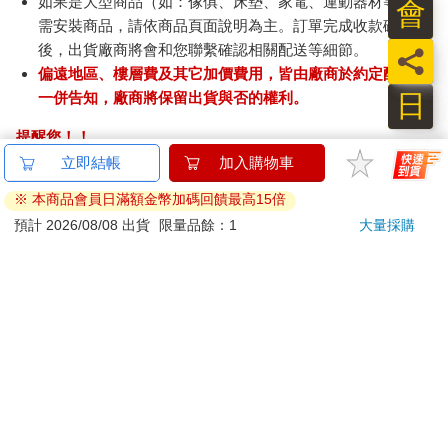
如果是大型商品（如：傢俱、床墊、家電、運動器材等）及
會
需安裝商品，請依商品頁面說明為主。訂單完成收款確認
後，出貨廠商將會和您聯繫確認相關配送等細節。
員
偏遠地區、樓層費及其它加價費用，皆由廠商於約定配送時
日
一併告知，廠商將保留出貨與否的權利。
提醒您！！
金石堂及銀行均不會請您操作ATM! 如接獲電話要求您前往
立即結帳
加入購物車
ATM提款機，請不要聽從指示，以免受騙上當！
※ 本商品會員日滿額金幣加碼回饋最高15倍
退換貨須知：
預計 2026/08/08 出貨
限量品餘：1
大量採購
**提醒您，鑑賞期不等於試用期，退回商品須為全新狀態**
依據「消費者保護法」第19條及行政院消費者保護處公告之
「通訊交易解除權合理例外情事適用準則」，以下商品購買
後，除商品本身有瑕疵外，將不提供7天的猶豫期：
易於腐敗、保存期限較短或解約時即將逾期。（如：生
鮮食品）
依消費者要求所為之客製化給付。（客製化商品）
報紙、期刊或雜誌。（含MOOK、外文雜誌）
經消費者拆封之影音商品或電腦軟體。