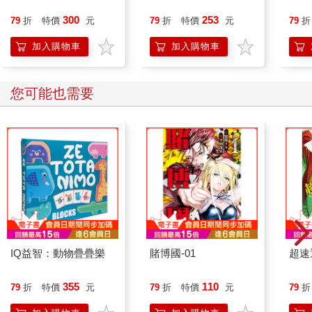
300
253
79
折
特價
元
79
折
特價
元
79
折
加入購物車
加入購物車
您可能也需要
IQ益智：動物疊疊樂
賭博國-01
超速通
355
110
79
折
特價
元
79
折
特價
元
79
折