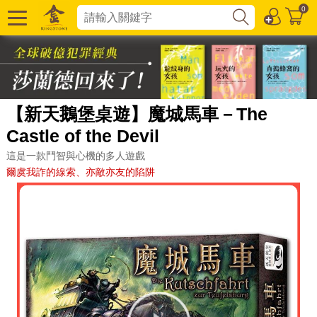
0
【新天鵝堡桌遊】魔城馬車－The
Castle of the Devil
這是一款鬥智與心機的多人遊戲
爾虞我詐的線索、亦敵亦友的陷阱