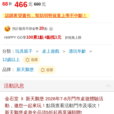
466
68
折
元
690
元
認購希望書包，幫助弱勢孩童上學不中斷！
20
預計最高可得金幣
點
?
100累1點 4點抵1元
HAPPY GO享
折抵無上限
分類：
玩具親子
＞
桌上遊戲
＞
適玩年齡
＞
12歲以上
追蹤
品牌：
新天鵝堡
追蹤
活動訊息
金石堂 Ｘ 新天鵝堡 2026年7-8月門巿桌遊體驗活
動，邀您一起來玩！
點我查看活動門巿及場次！
新天鵝堡桌遊全品項5折起再享滿額贈!