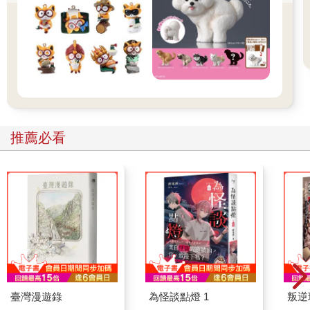
推薦必看
臺灣漫遊錄
為怪談點燈 1
叛逆