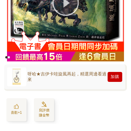
呀哈★吉伊卡哇旋風再起，精選周邊看過
加購
來
寫評價
喜歡+1
賺金幣