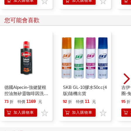
加入購物車
加入購物車
您可能會喜歡
德國Alpecin-強健髮根
SKB GL-10膠水50cc(4
吉伊卡哇 
控油無矽靈咖啡因洗髮
版)隨機出貨
圈-
凝露375ml/瓶-C1強健
1169
11
73
折
特價
元
92
折
特價
元
95
折
髮根(護髮洗髮精/男士
調理頭皮洗髮液/0矽靈
加入購物車
加入購物車
滋潤洗頭髮水/一般髮
質適用)