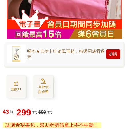
呀哈★吉伊卡哇旋風再起，精選周邊看過
加購
來
寫評價
喜歡+1
賺金幣
299
43
折
元
699
元
認購希望書包，幫助弱勢孩童上學不中斷！