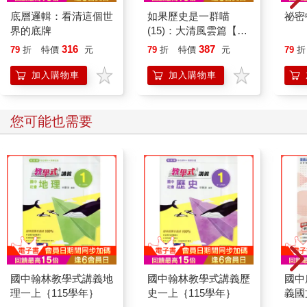
底層邏輯：看清這個世
如果歷史是一群喵
祕密
界的底牌
(15)：大清風雲篇【萌
貓漫畫學歷史】
316
387
79
折
特價
元
79
折
特價
元
79
折
加入購物車
加入購物車
您可能也需要
國中翰林教學式講義地
國中翰林教學式講義歷
國中
理一上｛115學年｝
史一上｛115學年｝
義國