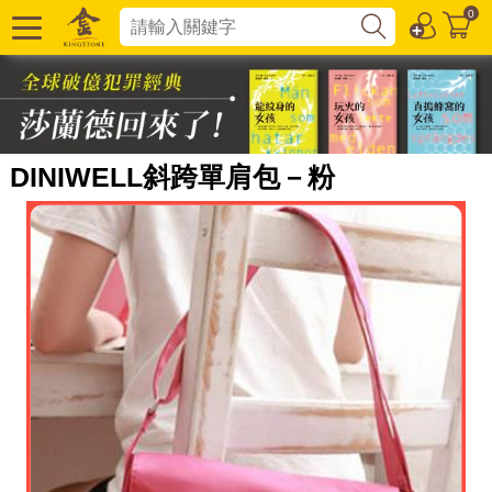
0
DINIWELL斜跨單肩包－粉