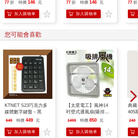
146
146
77
折
特價
元
77
折
特價
元
77
折
加入購物車
加入購物車
您可能會喜歡
KTNET S23巧克力多
【太星電工】風神14
典藏
媒體數字鍵盤－黑
吋壁式通風扇(吸排風
405
機)
449
850
特價
元
特價
元
649
1499
240
加入購物車
加入購物車