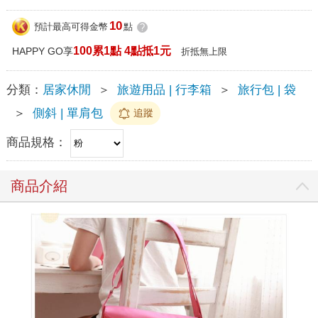
10
預計最高可得金幣
點
?
100累1點 4點抵1元
HAPPY GO享
折抵無上限
分類：
居家休閒
＞
旅遊用品 | 行李箱
＞
旅行包 | 袋
＞
側斜 | 單肩包
追蹤
商品規格：
商品介紹