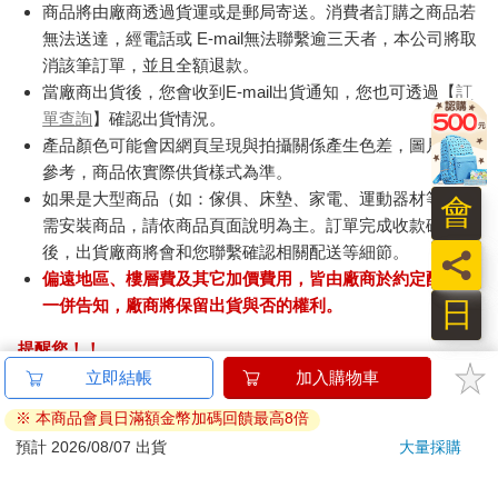
商品將由廠商透過貨運或是郵局寄送。消費者訂購之商品若
無法送達，經電話或 E-mail無法聯繫逾三天者，本公司將取
消該筆訂單，並且全額退款。
當廠商出貨後，您會收到E-mail出貨通知，您也可透過【
訂
單查詢
】確認出貨情況。
產品顏色可能會因網頁呈現與拍攝關係產生色差，圖片僅供
參考，商品依實際供貨樣式為準。
如果是大型商品（如：傢俱、床墊、家電、運動器材等）及
會
需安裝商品，請依商品頁面說明為主。訂單完成收款確認
後，出貨廠商將會和您聯繫確認相關配送等細節。
員
偏遠地區、樓層費及其它加價費用，皆由廠商於約定配送時
日
一併告知，廠商將保留出貨與否的權利。
提醒您！！
金石堂及銀行均不會請您操作ATM! 如接獲電話要求您前往
立即結帳
加入購物車
ATM提款機，請不要聽從指示，以免受騙上當！
※ 本商品會員日滿額金幣加碼回饋最高8倍
退換貨須知：
預計 2026/08/07 出貨
大量採購
**提醒您，鑑賞期不等於試用期，退回商品須為全新狀態**