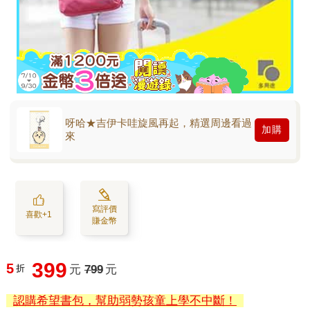
呀哈★吉伊卡哇旋風再起，精選周邊看過
加購
來
寫評價
喜歡+1
賺金幣
399
5
折
元
799
元
認購希望書包，幫助弱勢孩童上學不中斷！