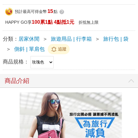
15
預計最高可得金幣
點
?
100累1點 4點抵1元
HAPPY GO享
折抵無上限
分類：
居家休閒
＞
旅遊用品 | 行李箱
＞
旅行包 | 袋
＞
側斜 | 單肩包
追蹤
商品規格：
商品介紹