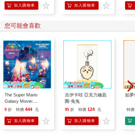
加入購物車
加入購物車
您可能會喜歡
The Super Mario
吉伊卡哇 亞克力鑰匙
如夢
Galaxy Movie:
圈-兔兔
Peach`s Birthday
444
124
9
折
特價
元
95
折
特價
元
特價
Surprise: The Super
Mario Galaxy Movie
加入購物車
加入購物車
Storybook