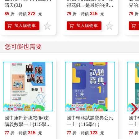
晴天(01)
得花錢，是最好的投資
界的
—理想人生的9大財務
272
315
85
折
特價
元
79
折
特價
元
79
折
思維
加入購物車
加入購物車
您可能也需要
國中康軒新挑戰{麻辣}
國中翰林試題寶典公民
國中
講義數學一上{115學
一上｛115學年｝
一上
年}
315
123
77
折
特價
元
77
折
特價
元
77
折