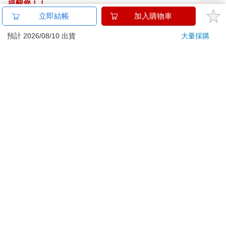
提醒您！！
金石堂及銀行均不會請您操作ATM! 如接獲電話要求您前往
立即結帳
加入購物車
ATM提款機，請不要聽從指示，以免受騙上當！
預計 2026/08/10 出貨
大量採購
退換貨須知：
**提醒您，鑑賞期不等於試用期，退回商品須為全新狀態**
依據「消費者保護法」第19條及行政院消費者保護處公告之
「通訊交易解除權合理例外情事適用準則」，以下商品購買
後，除商品本身有瑕疵外，將不提供7天的猶豫期：
易於腐敗、保存期限較短或解約時即將逾期。（如：生
鮮食品）
依消費者要求所為之客製化給付。（客製化商品）
報紙、期刊或雜誌。（含MOOK、外文雜誌）
經消費者拆封之影音商品或電腦軟體。
非以有形媒介提供之數位內容或一經提供即為完成之線
上服務，經消費者事先同意始提供。（如：電子書、電
子雜誌、下載版軟體、虛擬商品…等）
已拆封之個人衛生用品。（如：內衣褲、刮鬍刀、除毛
刀…等）