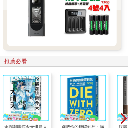
推薦必看
企鵝咖啡館今天也是大
別把你的錢留到死：懂
底層