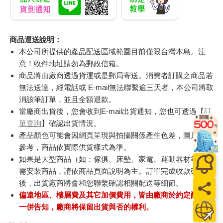
商品運送說明：
本公司所提供的產品配送區域範圍目前僅限台灣本島。注
意！收件地址請勿為郵政信箱。
商品將由廠商透過貨運或是郵局寄送。消費者訂購之商品若
無法送達，經電話或 E-mail無法聯繫逾三天者，本公司將取
消該筆訂單，並且全額退款。
當廠商出貨後，您會收到E-mail出貨通知，您也可透過【
訂
單查詢
】確認出貨情況。
產品顏色可能會因網頁呈現與拍攝關係產生色差，圖片僅供
參考，商品依實際供貨樣式為準。
如果是大型商品（如：傢俱、床墊、家電、運動器材等）及
需安裝商品，請依商品頁面說明為主。訂單完成收款確認
後，出貨廠商將會和您聯繫確認相關配送等細節。
偏遠地區、樓層費及其它加價費用，皆由廠商於約定配送時
一併告知，廠商將保留出貨與否的權利。