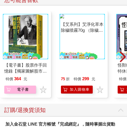
【電子書】股票作手回
【艾系列】艾淨化草本
怪獸
憶錄【獨家圖解股市最
除穢噴霧70g （除穢/
特休
小阻力路徑】
平安/淨化/艾草/芙蓉/
加購
364
299
特價
元
75
折
特價
元
特價
抹草） 此為單瓶賣場
另有多瓶組優惠賣場
電子書
加入購物車
訂購/退換貨須知
加入金石堂 LINE 官方帳號『完成綁定』，隨時掌握出貨動