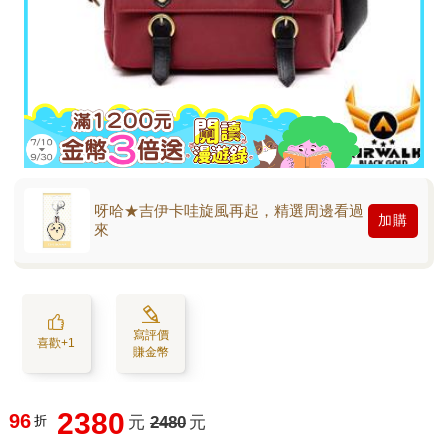
呀哈★吉伊卡哇旋風再起，精選周邊看過
加購
來
寫評價
喜歡+1
賺金幣
2380
96
折
元
2480
元