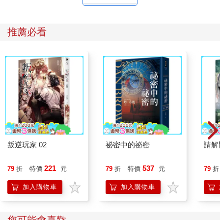
推薦必看
叛逆玩家 02
祕密中的祕密
請解
221
537
79
折
特價
元
79
折
特價
元
79
折
加入購物車
加入購物車
您可能會喜歡