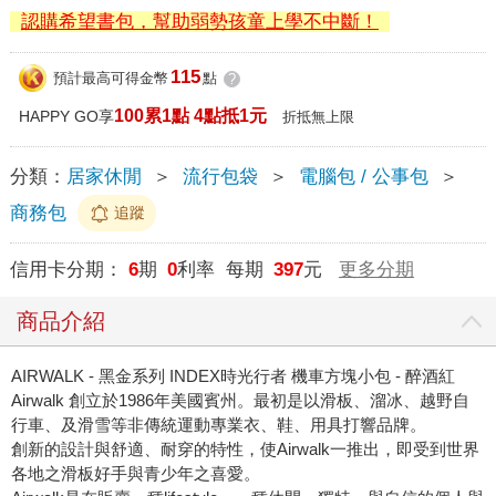
認購希望書包，幫助弱勢孩童上學不中斷！
115
預計最高可得金幣
點
?
100累1點 4點抵1元
HAPPY GO享
折抵無上限
分類：
居家休閒
＞
流行包袋
＞
電腦包 / 公事包
＞
商務包
追蹤
信用卡分期：
6
期
0
利率 每期
397
元
更多分期
商品介紹
AIRWALK - 黑金系列 INDEX時光行者 機車方塊小包 - 醉酒紅
Airwalk 創立於1986年美國賓州。最初是以滑板、溜冰、越野自
行車、及滑雪等非傳統運動專業衣、鞋、用具打響品牌。
創新的設計與舒適、耐穿的特性，使Airwalk一推出，即受到世界
各地之滑板好手與青少年之喜愛。