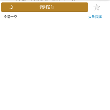
已拆封之個人衛生用品。（如：內衣褲、刮鬍刀、除毛
貨到通知
刀…等）
若非上列種類商品，均享有到貨7天的猶豫期（含例假
搶購一空
大量採購
日）。
辦理退換貨時，商品（組合商品恕無法接受單獨退貨）必須
是您收到商品時的原始狀態（包含商品本體、配件、贈品、
保證書、所有附隨資料文件及原廠內外包裝…等），請勿直
接使用原廠包裝寄送，或於原廠包裝上黏貼紙張或書寫文
字。
退回商品若無法回復原狀，將請您負擔回復原狀所需費用，
嚴重時將影響您的退貨權益。