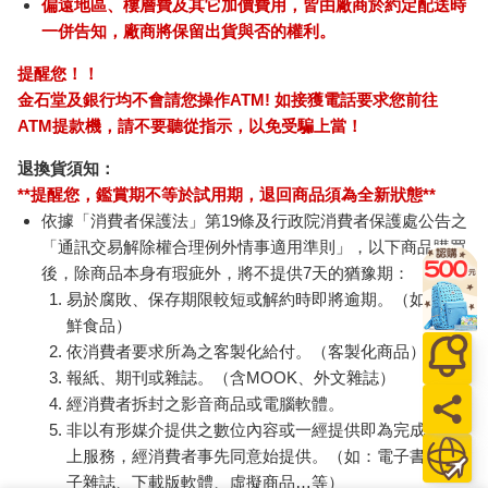
偏遠地區、樓層費及其它加價費用，皆由廠商於約定配送時
一併告知，廠商將保留出貨與否的權利。
提醒您！！
金石堂及銀行均不會請您操作ATM! 如接獲電話要求您前往
ATM提款機，請不要聽從指示，以免受騙上當！
退換貨須知：
**提醒您，鑑賞期不等於試用期，退回商品須為全新狀態**
依據「消費者保護法」第19條及行政院消費者保護處公告之
「通訊交易解除權合理例外情事適用準則」，以下商品購買
後，除商品本身有瑕疵外，將不提供7天的猶豫期：
易於腐敗、保存期限較短或解約時即將逾期。（如：生
鮮食品）
依消費者要求所為之客製化給付。（客製化商品）
報紙、期刊或雜誌。（含MOOK、外文雜誌）
經消費者拆封之影音商品或電腦軟體。
非以有形媒介提供之數位內容或一經提供即為完成之線
上服務，經消費者事先同意始提供。（如：電子書、電
子雜誌、下載版軟體、虛擬商品…等）