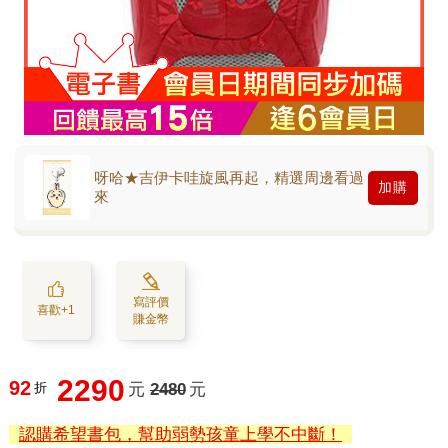
呀哈★吉伊卡哇旋風再起，精選周邊看過
加購
來
寫評價
喜歡+1
賺金幣
2290
92
折
元
2480
元
認購希望書包，幫助弱勢孩童上學不中斷！