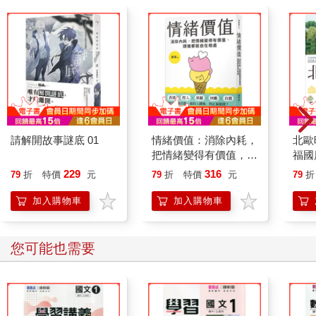
請解開故事謎底 01
情緒價值：消除內耗，
北歐
把情緒變得有價值，跟
福國
誰都能自在相處
229
316
79
折
特價
元
79
折
特價
元
79
折
加入購物車
加入購物車
您可能也需要