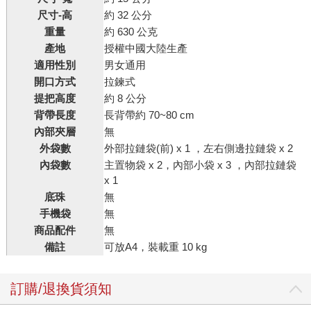
尺寸-高
約 32 公分
重量
約 630 公克
產地
授權中國大陸生產
適用性別
男女通用
開口方式
拉鍊式
提把高度
約 8 公分
背帶長度
長背帶約 70~80 cm
內部夾層
無
外袋數
外部拉鏈袋(前) x 1 ，左右側邊拉鏈袋 x 2
內袋數
主置物袋 x 2，內部小袋 x 3 ，內部拉鏈袋
x 1
底珠
無
手機袋
無
商品配件
無
備註
可放A4，裝載重 10 kg
訂購/退換貨須知