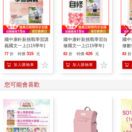
國中康軒新挑戰學習講
國中康軒新挑戰學習自
國中
義國文一上{115學年}
修國文一上{115學年}
修數
315
426
77
折
特價
元
82
折
特價
元
82
折
加入購物車
加入購物車
您可能會喜歡