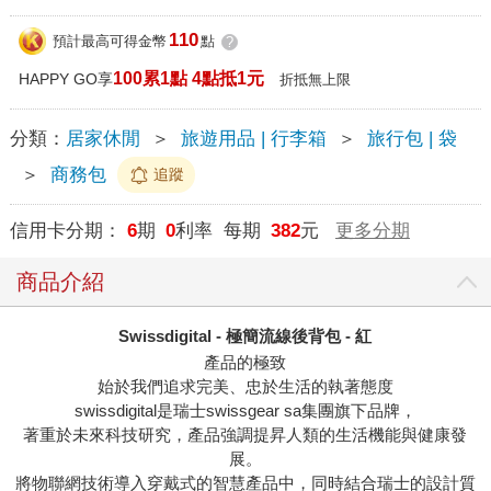
110
預計最高可得金幣
點
?
100累1點 4點抵1元
HAPPY GO享
折抵無上限
分類：
居家休閒
＞
旅遊用品 | 行李箱
＞
旅行包 | 袋
＞
商務包
追蹤
信用卡分期：
6
期
0
利率 每期
382
元
更多分期
商品介紹
Swissdigital - 極簡流線後背包 - 紅
產品的極致
始於我們追求完美、忠於生活的執著態度
swissdigital是瑞士swissgear sa集團旗下品牌，
著重於未來科技研究，產品強調提昇人類的生活機能與健康發
展。
將物聯網技術導入穿戴式的智慧產品中，同時結合瑞士的設計質