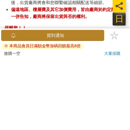
後，出貨廠商將會和您聯繫確認相關配送等細節。
員
偏遠地區、樓層費及其它加價費用，皆由廠商於約定配送時
日
一併告知，廠商將保留出貨與否的權利。
提醒您！！
金石堂及銀行均不會請您操作ATM! 如接獲電話要求您前往
貨到通知
ATM提款機，請不要聽從指示，以免受騙上當！
※ 本商品會員日滿額金幣加碼回饋最高8倍
退換貨須知：
搶購一空
大量採購
**提醒您，鑑賞期不等於試用期，退回商品須為全新狀態**
依據「消費者保護法」第19條及行政院消費者保護處公告之
「通訊交易解除權合理例外情事適用準則」，以下商品購買
後，除商品本身有瑕疵外，將不提供7天的猶豫期：
易於腐敗、保存期限較短或解約時即將逾期。（如：生
鮮食品）
依消費者要求所為之客製化給付。（客製化商品）
報紙、期刊或雜誌。（含MOOK、外文雜誌）
經消費者拆封之影音商品或電腦軟體。
非以有形媒介提供之數位內容或一經提供即為完成之線
上服務，經消費者事先同意始提供。（如：電子書、電