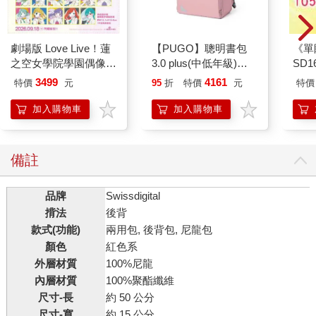
劇場版 Love Live！蓮
【PUGO】聰明書包
《單
之空女學院學園偶像俱
3.0 plus(中低年級)藕
SD
樂部 Bloom Garden
粉 全新進化玩美上市
3499
4161
特價
元
95
折
特價
元
特價
Party蓮之空預售大套
組
加入購物車
加入購物車
備註
品牌
Swissdigital
揹法
後背
款式(功能)
兩用包, 後背包, 尼龍包
顏色
紅色系
外層材質
100%尼龍
內層材質
100%聚酯纖維
尺寸-長
約 50 公分
尺寸-寬
約 15 公分