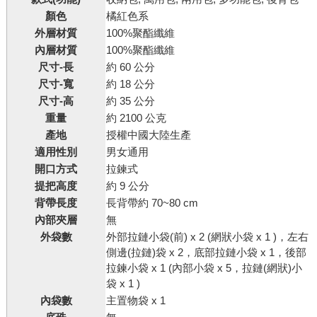
顏色
橘紅色系
外層材質
100%聚酯纖維
內層材質
100%聚酯纖維
尺寸-長
約 60 公分
尺寸-寬
約 18 公分
尺寸-高
約 35 公分
重量
約 2100 公克
產地
授權中國大陸生產
適用性別
男女通用
開口方式
拉鍊式
提把高度
約 9 公分
背帶長度
長背帶約 70~80 cm
內部夾層
無
外袋數
外部拉鏈小袋(前) x 2 (網狀小袋 x 1 )，左右
側邊(拉鏈)袋 x 2，底部拉鏈小袋 x 1，後部
拉鍊小袋 x 1 (內部小袋 x 5，拉鏈(網狀)小
袋 x 1 )
內袋數
主置物袋 x 1