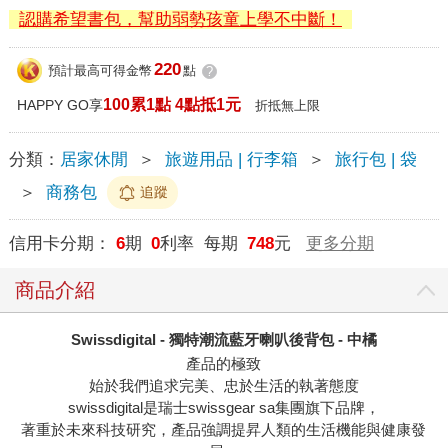
認購希望書包，幫助弱勢孩童上學不中斷！
220
預計最高可得金幣
點
?
100累1點 4點抵1元
HAPPY GO享
折抵無上限
分類：
居家休閒
＞
旅遊用品 | 行李箱
＞
旅行包 | 袋
＞
商務包
追蹤
信用卡分期：
6
期
0
利率 每期
748
元
更多分期
商品介紹
Swissdigital - 獨特潮流藍牙喇叭後背包 - 中橘
產品的極致
始於我們追求完美、忠於生活的執著態度
swissdigital是瑞士swissgear sa集團旗下品牌，
著重於未來科技研究，產品強調提昇人類的生活機能與健康發