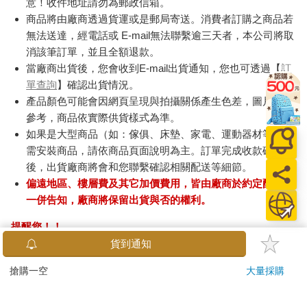
意！收件地址請勿為郵政信箱。
商品將由廠商透過貨運或是郵局寄送。消費者訂購之商品若
無法送達，經電話或 E-mail無法聯繫逾三天者，本公司將取
消該筆訂單，並且全額退款。
當廠商出貨後，您會收到E-mail出貨通知，您也可透過【
訂
單查詢
】確認出貨情況。
產品顏色可能會因網頁呈現與拍攝關係產生色差，圖片僅供
參考，商品依實際供貨樣式為準。
如果是大型商品（如：傢俱、床墊、家電、運動器材等）及
需安裝商品，請依商品頁面說明為主。訂單完成收款確認
後，出貨廠商將會和您聯繫確認相關配送等細節。
偏遠地區、樓層費及其它加價費用，皆由廠商於約定配送時
一併告知，廠商將保留出貨與否的權利。
提醒您！！
金石堂及銀行均不會請您操作ATM! 如接獲電話要求您前往
貨到通知
ATM提款機，請不要聽從指示，以免受騙上當！
搶購一空
大量採購
退換貨須知：
**提醒您，鑑賞期不等於試用期，退回商品須為全新狀態**