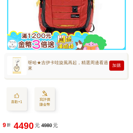
呀哈★吉伊卡哇旋風再起，精選周邊看過
加購
來
寫評價
喜歡+1
賺金幣
4490
9
折
元
4980
元