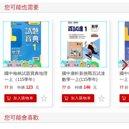
您可能也需要
國中翰林試題寶典地理
國中康軒新挑戰百試達
國中
一上｛115學年｝
數學一上{115學年}
一上
123
146
77
折
特價
元
77
折
特價
元
77
折
加入購物車
加入購物車
您可能會喜歡