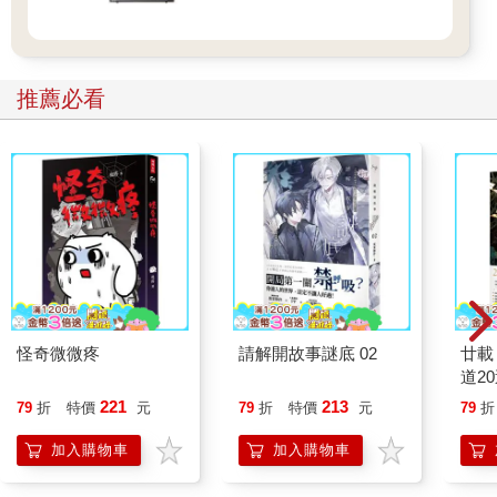
推薦必看
怪奇微微疼
請解開故事謎底 02
廿載
道2
221
213
79
折
特價
元
79
折
特價
元
79
折
加入購物車
加入購物車