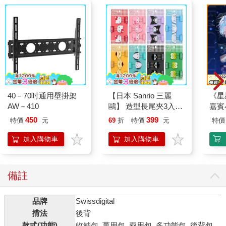
40－70吋通用壁掛架
【日本 Sanrio 三麗
《星
AW－410
鷗】 造型長尾夾3入組
嘉賓
(8款可選) 凱蒂貓 Hello
450
399
特價
元
69
折
特價
元
特價
Kitty 庫洛米 布丁狗 酷
企鵝
加入購物車
加入購物車
備註
品牌
Swissdigital
揹法
後背
款式(功能)
收納包, 萬用包, 兩用包, 多功能包, 後背包