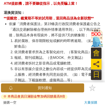
ATM提款機，請不要聽從指示，以免受騙上當！
退換貨須知：
**提醒您，鑑賞期不等於試用期，退回商品須為全新狀態**
依據「消費者保護法」第19條及行政院消費者保護處公告之
「通訊交易解除權合理例外情事適用準則」，以下商品購買
後，除商品本身有瑕疵外，將不提供7天的猶豫期：
易於腐敗、保存期限較短或解約時即將逾期。（如：生
鮮食品）
會
依消費者要求所為之客製化給付。（客製化商品）
報紙、期刊或雜誌。（含MOOK、外文雜誌）
員
經消費者拆封之影音商品或電腦軟體。
非以有形媒介提供之數位內容或一經提供即為完成之線
日
上服務，經消費者事先同意始提供。（如：電子書、電
子雜誌、下載版軟體、虛擬商品…等）
已拆封之個人衛生用品。（如：內衣褲、刮鬍刀、除毛
刀…等）
若非上列種類商品，均享有到貨7天的猶豫期（含例假
日）。