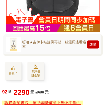
呀哈★吉伊卡哇旋風再起，精選周邊看過
加購
來
寫評價
喜歡+1
賺金幣
2290
92
折
元
2480
元
認購希望書包，幫助弱勢孩童上學不中斷！