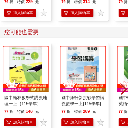
229
314
79
折
特價
元
79
折
特價
元
79
折
加入購物車
加入購物車
您可能也需要
國中翰林教學式講義地
國中康軒新挑戰學習講
國中
理一上｛115學年｝
義數學一上{115學年}
英語
146
269
77
折
特價
元
77
折
特價
元
77
折
加入購物車
加入購物車