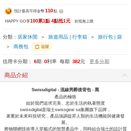
110
預計最高可得金幣
點
?
100累1點 4點抵1元
HAPPY GO享
折抵無上限
分類：
居家休閒
＞
旅遊用品 | 行李箱
＞
旅行包 | 袋
＞
商務包
追蹤
信用卡分期：
6
期
0
利率 每期
382
元
更多分期
商品介紹
Swissdigital - 流線男爵後背包 - 黑
產品的極致
始於我們追求完美、忠於生活的執著態度
swissdigital是瑞士swissgear sa集團旗下品牌，
著重於未來科技研究，產品強調提昇人類的生活機能與健康發
展。
將物聯網技術導入穿戴式的智慧產品中，同時結合瑞士的設計質