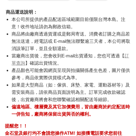
商品運送說明：
本公司所提供的產品配送區域範圍目前僅限台灣本島。注
意！收件地址請勿為郵政信箱。
商品將由廠商透過貨運或是郵局寄送。消費者訂購之商品若
無法送達，經電話或 E-mail無法聯繫逾三天者，本公司將取
消該筆訂單，並且全額退款。
當廠商出貨後，您會收到E-mail出貨通知，您也可透過【
訂
單查詢
】確認出貨情況。
產品顏色可能會因網頁呈現與拍攝關係產生色差，圖片僅供
參考，商品依實際供貨樣式為準。
如果是大型商品（如：傢俱、床墊、家電、運動器材等）及
需安裝商品，請依商品頁面說明為主。訂單完成收款確認
後，出貨廠商將會和您聯繫確認相關配送等細節。
偏遠地區、樓層費及其它加價費用，皆由廠商於約定配送時
一併告知，廠商將保留出貨與否的權利。
提醒您！！
金石堂及銀行均不會請您操作ATM! 如接獲電話要求您前往