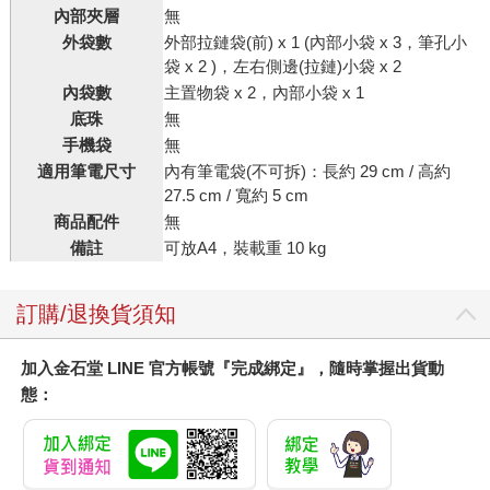
內部夾層
無
外袋數
外部拉鏈袋(前) x 1 (內部小袋 x 3，筆孔小
袋 x 2 )，左右側邊(拉鏈)小袋 x 2
內袋數
主置物袋 x 2，內部小袋 x 1
底珠
無
手機袋
無
適用筆電尺寸
內有筆電袋(不可拆)：長約 29 cm / 高約
27.5 cm / 寬約 5 cm
商品配件
無
備註
可放A4，裝載重 10 kg
訂購/退換貨須知
加入金石堂 LINE 官方帳號『完成綁定』，隨時掌握出貨動
態：