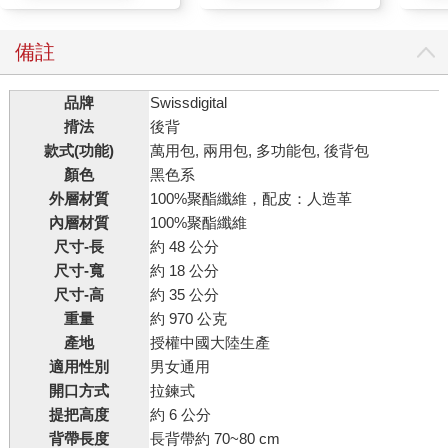
備註
品牌
Swissdigital
揹法
後背
款式(功能)
萬用包, 兩用包, 多功能包, 後背包
顏色
黑色系
外層材質
100%聚酯纖維，配皮：人造革
內層材質
100%聚酯纖維
尺寸-長
約 48 公分
尺寸-寬
約 18 公分
尺寸-高
約 35 公分
重量
約 970 公克
產地
授權中國大陸生產
適用性別
男女通用
開口方式
拉鍊式
提把高度
約 6 公分
背帶長度
長背帶約 70~80 cm