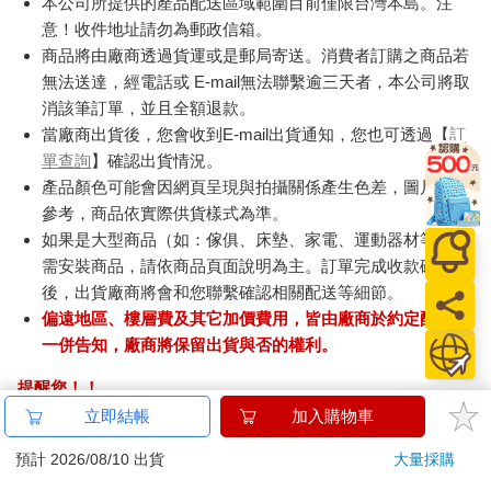
本公司所提供的產品配送區域範圍目前僅限台灣本島。注
意！收件地址請勿為郵政信箱。
商品將由廠商透過貨運或是郵局寄送。消費者訂購之商品若
無法送達，經電話或 E-mail無法聯繫逾三天者，本公司將取
消該筆訂單，並且全額退款。
當廠商出貨後，您會收到E-mail出貨通知，您也可透過【
訂
單查詢
】確認出貨情況。
產品顏色可能會因網頁呈現與拍攝關係產生色差，圖片僅供
參考，商品依實際供貨樣式為準。
如果是大型商品（如：傢俱、床墊、家電、運動器材等）及
需安裝商品，請依商品頁面說明為主。訂單完成收款確認
後，出貨廠商將會和您聯繫確認相關配送等細節。
偏遠地區、樓層費及其它加價費用，皆由廠商於約定配送時
一併告知，廠商將保留出貨與否的權利。
提醒您！！
金石堂及銀行均不會請您操作ATM! 如接獲電話要求您前往
立即結帳
加入購物車
ATM提款機，請不要聽從指示，以免受騙上當！
預計 2026/08/10 出貨
大量採購
退換貨須知：