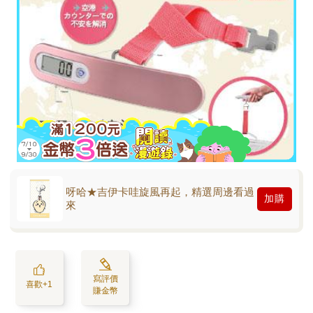
呀哈★吉伊卡哇旋風再起，精選周邊看過
加購
來
寫評價
喜歡+1
賺金幣