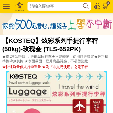
0
【KOSTEQ】炫彩系列手提行李秤
(50kg)-玫瑰金 (TLS-652PK)
★提袋扣環設計，更能緊固行李★不易轉動，使用時更穩定★輕巧精
準攜帶無負擔 ★表面霧面，提升商品質感，不易留指紋
★快速測量個人行李重量 ★為『非交易使用』之電子秤