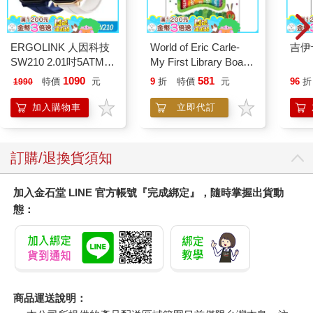
ERGOLINK 人因科技
World of Eric Carle-
吉伊
SW210 2.01吋5ATM游
My First Library Board
泳心率血氧藍牙通話腕
Book Block Set
1090
581
特價
元
9
折
特價
元
96
折
1990
錶
加入購物車
立即代訂
訂購/退換貨須知
加入金石堂 LINE 官方帳號『完成綁定』，隨時掌握出貨動
態：
商品運送說明：