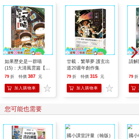
如果歷史是一群喵
廿載．繁華夢 護玄出
請解
(15)：大清風雲篇【萌
道20週年創作集
貓漫畫學歷史】
387
315
79
折
特價
元
79
折
特價
元
79
折
加入購物車
加入購物車
您可能也需要
國小課堂評量｛翰版｝