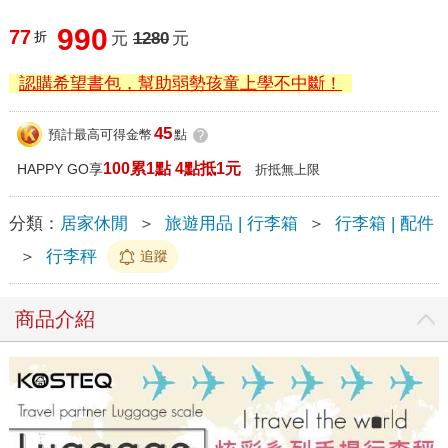
990
77
折
元
1280
元
認購希望書包，幫助弱勢孩童上學不中斷！
45
預計最高可得金幣
點
?
100累1點 4點抵1元
HAPPY GO享
折抵無上限
分類：
居家休閒
＞
旅遊用品 | 行李箱
＞
行李箱 | 配件
＞
行李秤
追蹤
商品介紹