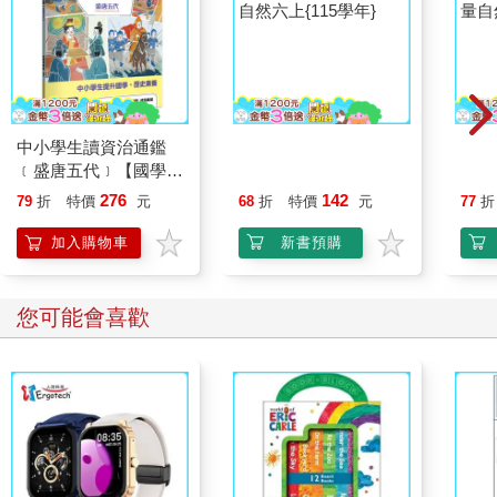
自然六上{115學年}
中小學生讀資治通鑑
國小
﹝盛唐五代﹞【國學特
量自
訓班】
年｝
276
142
79
折
特價
元
68
折
特價
元
77
折
加入購物車
新書預購
您可能會喜歡