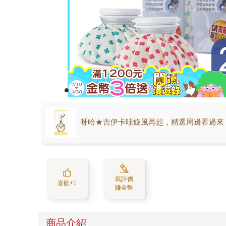
呀哈★吉伊卡哇旋風再起，精選周邊看過來
寫評價
喜歡+1
賺金幣
商品介紹