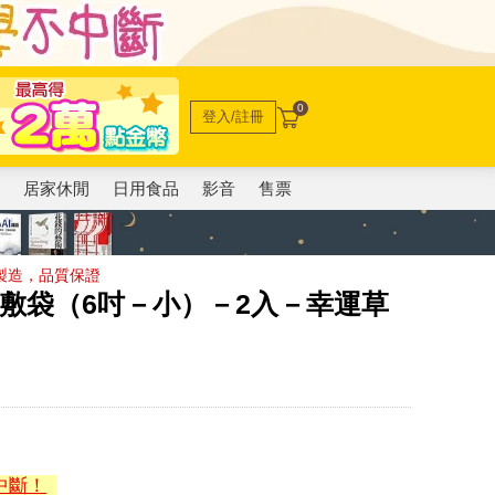
0
登入/註冊
電
居家休閒
日用食品
影音
售票
製造，品質保證
兩用敷袋（6吋－小）－2入－幸運草
中斷！