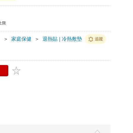
上限
疫
＞
家庭保健
＞
退熱貼 | 冷熱敷墊
追蹤