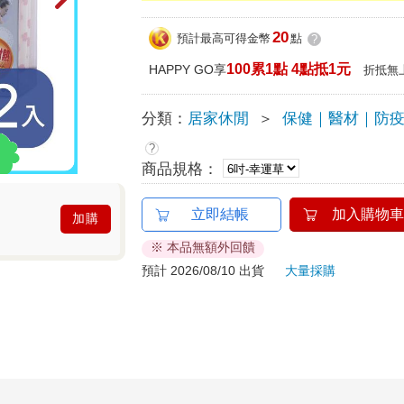
20
預計最高可得金幣
點
?
100累1點 4點抵1元
HAPPY GO享
折抵無
分類：
居家休閒
＞
保健｜醫材｜防
?
商品規格：
立即結帳
加入購物車
加購
※ 本品無額外回饋
預計 2026/08/10 出貨
大量採購