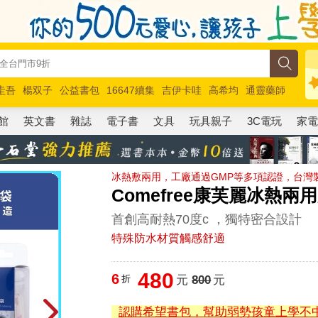
圭吾
楊双子
公益書包
16647續集
吉伊卡哇
高希均
通靈藥師
路邊攤新作
馬斯克
玩具總動員5
超慢跑
館
英文書
雜誌
電子書
文具
玩具親子
3C電玩
家
冰熱敷兩用，工廠通過GMP等多項認證，台灣
Comefree康芙麗冰熱
首創高耐熱70度c ，獨特密合設計
特殊防水材質觸感舒適
480
6
折
元
800
元
認購希望書包，幫助弱勢孩童上學不