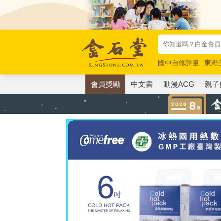
國中自修評量
東野
唯紅花綻放
奧德賽
會員獎勵
中文書
動漫ACG
親子