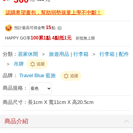
認購希望書包，幫助弱勢孩童上學不中斷！
15
預計最高可得金幣
點
?
100累1點 4點抵1元
HAPPY GO享
折抵無上限
分類：
居家休閒
＞
旅遊用品 | 行李箱
＞
行李箱 | 配件
＞
吊牌
追蹤
品牌：
Travel Blue 藍旅
追蹤
商品規格：
商品尺寸：
長1cm X 寬11cm X 高20.5cm
商品介紹