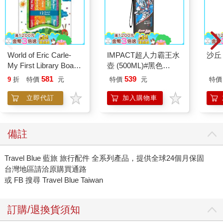
World of Eric Carle-
IMPACT超人力霸王水
My First Library Board
壺 (500ML)#黑色
Book Block Set
IMUTB01BK
581
539
9
折
特價
元
特價
元
特價
立即代訂
加入購物車
備註
Travel Blue 藍旅 旅行配件 全系列產品，提供全球24個月保固
台灣地區請洽原購買通路
或 FB 搜尋 Travel Blue Taiwan
訂購/退換貨須知