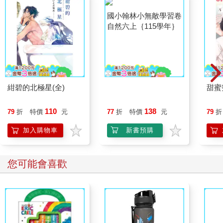
紺碧的北極星(全)
國小翰林小無敵學習卷
甜蜜
自然六上｛115學年｝
110
138
79
折
特價
元
77
折
特價
元
79
折
加入購物車
新書預購
您可能會喜歡
沙丘 