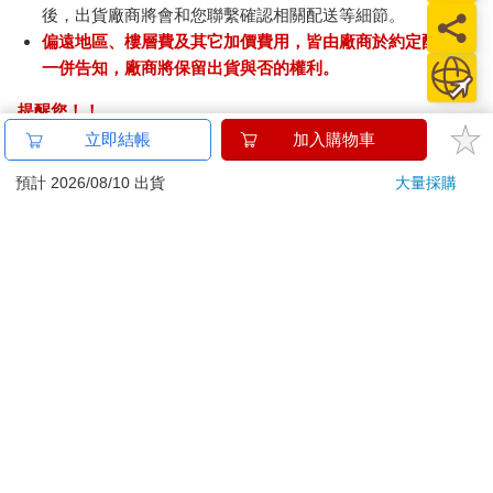
後，出貨廠商將會和您聯繫確認相關配送等細節。
偏遠地區、樓層費及其它加價費用，皆由廠商於約定配送時
一併告知，廠商將保留出貨與否的權利。
提醒您！！
金石堂及銀行均不會請您操作ATM! 如接獲電話要求您前往
立即結帳
加入購物車
ATM提款機，請不要聽從指示，以免受騙上當！
預計 2026/08/10 出貨
大量採購
退換貨須知：
**提醒您，鑑賞期不等於試用期，退回商品須為全新狀態**
依據「消費者保護法」第19條及行政院消費者保護處公告之
「通訊交易解除權合理例外情事適用準則」，以下商品購買
後，除商品本身有瑕疵外，將不提供7天的猶豫期：
易於腐敗、保存期限較短或解約時即將逾期。（如：生
鮮食品）
依消費者要求所為之客製化給付。（客製化商品）
報紙、期刊或雜誌。（含MOOK、外文雜誌）
經消費者拆封之影音商品或電腦軟體。
非以有形媒介提供之數位內容或一經提供即為完成之線