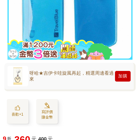
呀哈★吉伊卡哇旋風再起，精選周邊看過
加購
來
寫評價
喜歡+1
賺金幣
360
9
折
元
400
元