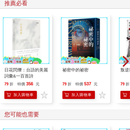
推薦必看
日花閃爍：台語的美麗
祕密中的祕密
叛逆
詞彙&一百首詩
356
537
79
折
特價
元
79
折
特價
元
79
折
加入購物車
加入購物車
您可能也需要