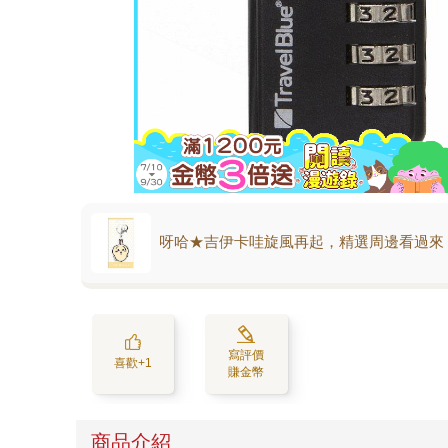
呀哈★吉伊卡哇旋風再起，精選周邊看過來
寫評價
喜歡+1
賺金幣
商品介紹