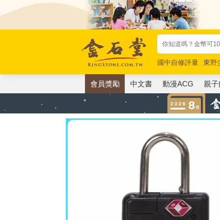
國中自修評量
東野
唯紅花綻放
奧德賽
會員獎勵
中文書
動漫ACG
親子