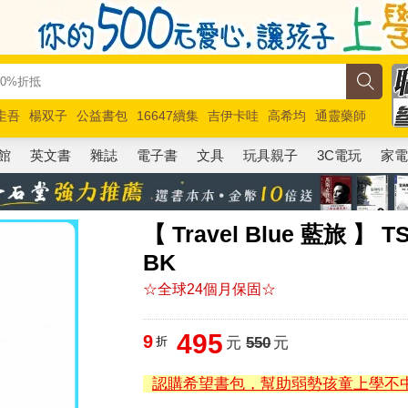
圭吾
楊双子
公益書包
16647續集
吉伊卡哇
高希均
通靈藥師
路邊攤新作
馬斯克
玩具總動員5
超慢跑
館
英文書
雜誌
電子書
文具
玩具親子
3C電玩
家
【 Travel Blue 藍旅 
BK
☆全球24個月保固☆
495
9
折
元
550
元
認購希望書包，幫助弱勢孩童上學不