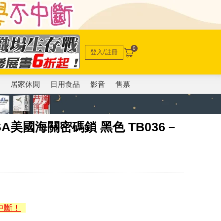
0
登入/註冊
電
居家休閒
日用食品
影音
售票
】 TSA美國海關密碼鎖 黑色 TB036－
中斷！