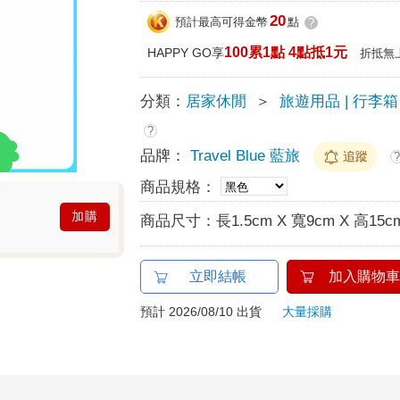
20
預計最高可得金幣
點
?
100累1點 4點抵1元
HAPPY GO享
折抵無
分類：
居家休閒
＞
旅遊用品 | 行李箱
?
品牌：
Travel Blue 藍旅
追蹤
商品規格：
加購
商品尺寸：
長1.5cm X 寬9cm X 高15c
立即結帳
加入購物車
預計 2026/08/10 出貨
大量採購