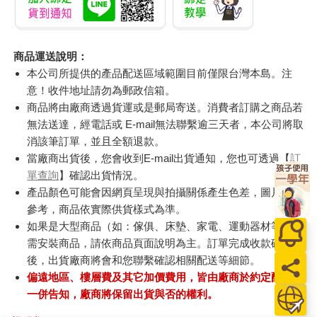
商品運送說明：
本公司所提供的產品配送區域範圍目前僅限台灣本島。注
意！收件地址請勿為郵政信箱。
商品將由廠商透過貨運或是郵局寄送。消費者訂購之商品若
無法送達，經電話或 E-mail無法聯繫逾三天者，本公司將取
消該筆訂單，並且全額退款。
當廠商出貨後，您會收到E-mail出貨通知，您也可透過【
訂
單查詢
】確認出貨情況。
產品顏色可能會因網頁呈現與拍攝關係產生色差，圖片僅供
參考，商品依實際供貨樣式為準。
如果是大型商品（如：傢俱、床墊、家電、運動器材等）及
需安裝商品，請依商品頁面說明為主。訂單完成收款確認
後，出貨廠商將會和您聯繫確認相關配送等細節。
偏遠地區、樓層費及其它加價費用，皆由廠商於約定配送時
一併告知，廠商將保留出貨與否的權利。