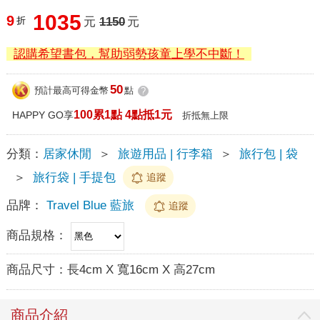
1035
9
折
元
1150
元
認購希望書包，幫助弱勢孩童上學不中斷！
50
預計最高可得金幣
點
?
100累1點 4點抵1元
HAPPY GO享
折抵無上限
分類：
居家休閒
＞
旅遊用品 | 行李箱
＞
旅行包 | 袋
＞
旅行袋 | 手提包
追蹤
品牌：
Travel Blue 藍旅
追蹤
商品規格：
商品尺寸：
長4cm X 寬16cm X 高27cm
商品介紹