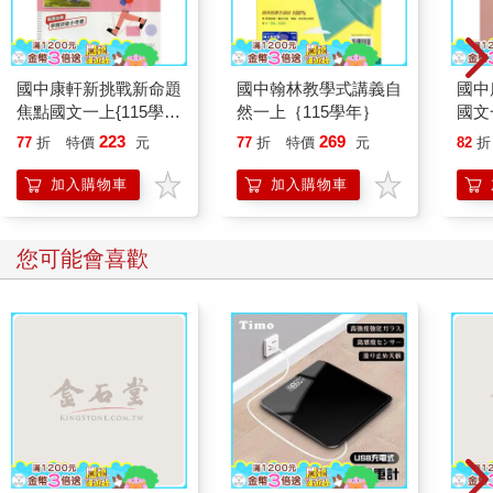
國中康軒新挑戰新命題
國中翰林教學式講義自
國中
焦點國文一上{115學
然一上｛115學年｝
國文
年}
223
269
77
折
特價
元
77
折
特價
元
82
折
加入購物車
加入購物車
您可能會喜歡