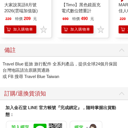
大家說英語8月號
【Timo】黑色鏡面充
MAR
2026(雲端加值版)
電式數位體重計
佳人0
209
490
特價
元
特價
元
220
690
220
加入購物車
加入購物車
備註
Travel Blue 藍旅 旅行配件 全系列產品，提供全球24個月保固
台灣地區請洽原購買通路
或 FB 搜尋 Travel Blue Taiwan
訂購/退換貨須知
加入金石堂 LINE 官方帳號『完成綁定』，隨時掌握出貨動
態：