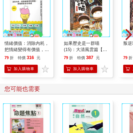
情緒價值：消除內耗，
如果歷史是一群喵
叛逆
把情緒變得有價值，跟
(15)：大清風雲篇【萌
誰都能自在相處
貓漫畫學歷史】
316
387
79
折
特價
元
79
折
特價
元
79
折
加入購物車
加入購物車
您可能也需要