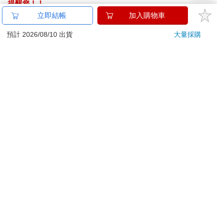
提醒您！！
金石堂及銀行均不會請您操作ATM! 如接獲電話要求您前往
立即結帳
加入購物車
ATM提款機，請不要聽從指示，以免受騙上當！
預計 2026/08/10 出貨
大量採購
退換貨須知：
**提醒您，鑑賞期不等於試用期，退回商品須為全新狀態**
依據「消費者保護法」第19條及行政院消費者保護處公告之
「通訊交易解除權合理例外情事適用準則」，以下商品購買
後，除商品本身有瑕疵外，將不提供7天的猶豫期：
易於腐敗、保存期限較短或解約時即將逾期。（如：生
鮮食品）
依消費者要求所為之客製化給付。（客製化商品）
報紙、期刊或雜誌。（含MOOK、外文雜誌）
經消費者拆封之影音商品或電腦軟體。
非以有形媒介提供之數位內容或一經提供即為完成之線
上服務，經消費者事先同意始提供。（如：電子書、電
子雜誌、下載版軟體、虛擬商品…等）
已拆封之個人衛生用品。（如：內衣褲、刮鬍刀、除毛
刀…等）