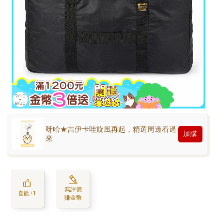
呀哈★吉伊卡哇旋風再起，精選周邊看過
加購
來
寫評價
喜歡+1
賺金幣