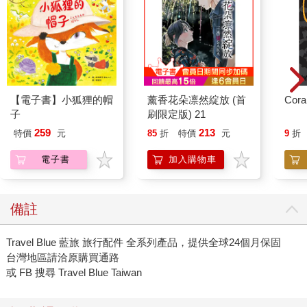
【電子書】小狐狸的帽
薰香花朵凛然綻放 (首
Cora
子
刷限定版) 21
259
213
特價
元
85
折
特價
元
9
折
電子書
加入購物車
備註
Travel Blue 藍旅 旅行配件 全系列產品，提供全球24個月保固
台灣地區請洽原購買通路
或 FB 搜尋 Travel Blue Taiwan