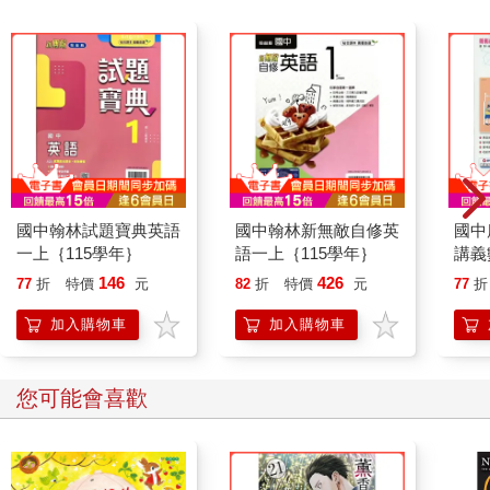
國中翰林試題寶典英語
國中翰林新無敵自修英
國中
一上｛115學年｝
語一上｛115學年｝
講義
年}
146
426
77
折
特價
元
82
折
特價
元
77
折
加入購物車
加入購物車
您可能會喜歡