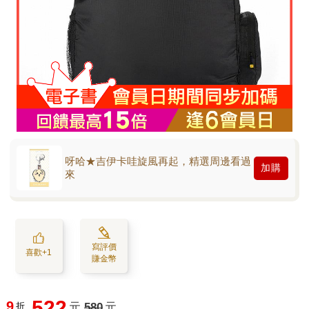
呀哈★吉伊卡哇旋風再起，精選周邊看過
加購
來
寫評價
喜歡+1
賺金幣
522
9
折
元
580
元