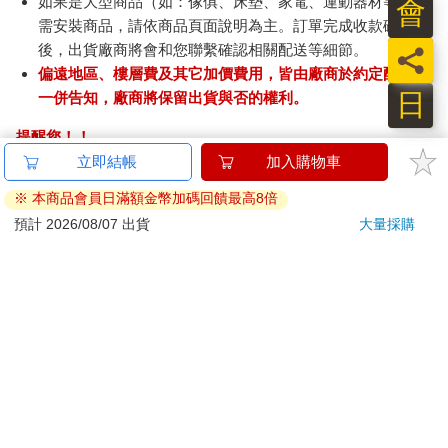
如果是大型商品（如：傢俱、床墊、家電、運動器材等）及
會
需安裝商品，請依商品頁面說明為主。訂單完成收款確認
後，出貨廠商將會和您聯繫確認相關配送等細節。
員
偏遠地區、樓層費及其它加價費用，皆由廠商於約定配送時
日
一併告知，廠商將保留出貨與否的權利。
提醒您！！
金石堂及銀行均不會請您操作ATM! 如接獲電話要求您前往
立即結帳
加入購物車
ATM提款機，請不要聽從指示，以免受騙上當！
※ 本商品會員日滿額金幣加碼回饋最高8倍
退換貨須知：
預計 2026/08/07 出貨
大量採購
**提醒您，鑑賞期不等於試用期，退回商品須為全新狀態**
依據「消費者保護法」第19條及行政院消費者保護處公告之
「通訊交易解除權合理例外情事適用準則」，以下商品購買
後，除商品本身有瑕疵外，將不提供7天的猶豫期：
易於腐敗、保存期限較短或解約時即將逾期。（如：生
鮮食品）
依消費者要求所為之客製化給付。（客製化商品）
報紙、期刊或雜誌。（含MOOK、外文雜誌）
經消費者拆封之影音商品或電腦軟體。