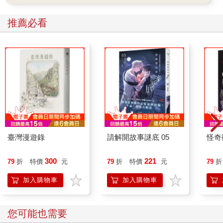
推薦必看
臺灣漫遊錄
請解開故事謎底 05
怪奇
300
221
79
折
特價
元
79
折
特價
元
79
折
加入購物車
加入購物車
您可能也需要