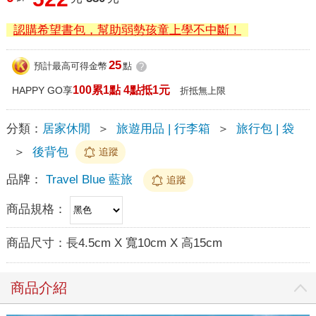
認購希望書包，幫助弱勢孩童上學不中斷！
25
預計最高可得金幣
點
?
100累1點 4點抵1元
HAPPY GO享
折抵無上限
分類：
居家休閒
＞
旅遊用品 | 行李箱
＞
旅行包 | 袋
＞
後背包
追蹤
品牌：
Travel Blue 藍旅
追蹤
商品規格：
商品尺寸：
長4.5cm X 寬10cm X 高15cm
商品介紹