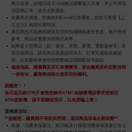
無法送達，經電話或 E-mail無法聯繫逾三天者，本公司將取
消該筆訂單，並且全額退款。
當廠商出貨後，您會收到E-mail出貨通知，您也可透過【
訂
單查詢
】確認出貨情況。
產品顏色可能會因網頁呈現與拍攝關係產生色差，圖片僅供
參考，商品依實際供貨樣式為準。
如果是大型商品（如：傢俱、床墊、家電、運動器材等）及
需安裝商品，請依商品頁面說明為主。訂單完成收款確認
後，出貨廠商將會和您聯繫確認相關配送等細節。
偏遠地區、樓層費及其它加價費用，皆由廠商於約定配送時
一併告知，廠商將保留出貨與否的權利。
提醒您！！
金石堂及銀行均不會請您操作ATM! 如接獲電話要求您前往
ATM提款機，請不要聽從指示，以免受騙上當！
退換貨須知：
**提醒您，鑑賞期不等於試用期，退回商品須為全新狀態**
依據「消費者保護法」第19條及行政院消費者保護處公告之