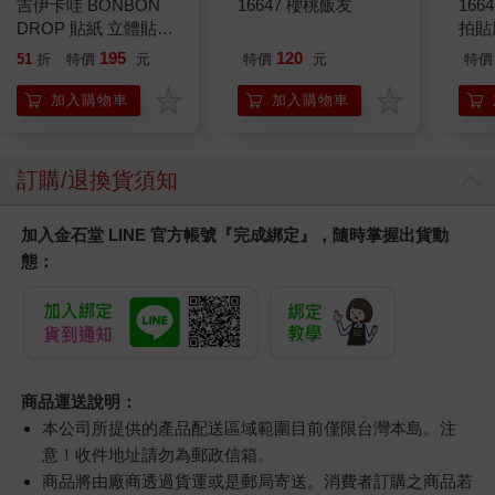
吉伊卡哇 BONBON
16647 櫻桃飯友
1664
DROP 貼紙 立體貼紙
拍貼
水晶貼紙 手帳貼 裝飾
195
120
51
折
特價
元
特價
元
特價
貼紙 手機貼紙 小八貓
兔兔 Chiikawa
加入購物車
加入購物車
訂購/退換貨須知
加入金石堂 LINE 官方帳號『完成綁定』，隨時掌握出貨動
態：
商品運送說明：
本公司所提供的產品配送區域範圍目前僅限台灣本島。注
意！收件地址請勿為郵政信箱。
商品將由廠商透過貨運或是郵局寄送。消費者訂購之商品若