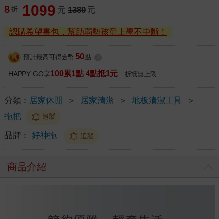
1099
8
折
元
1380
元
認購希望書包，幫助弱勢孩童上學不中斷！
50
預計最高可得金幣
點
?
100累1點 4點抵1元
HAPPY GO享
折抵無上限
分類：
居家休閒
＞
居家清潔
＞
地板清潔工具
＞
拖把
追蹤
品牌：
好神拖
追蹤
商品介紹