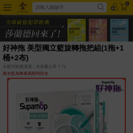
0
好神拖 美型獨立籃旋轉拖把組(1拖+1
桶+2布)
水籃可拆易清潔，水容量公升 7.71
脫水籃為蜂巢易順利排水