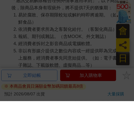
「通訊交易解除權合理例外情事適用準則」，以下商品購買
後，除商品本身有瑕疵外，將不提供7天的猶豫期：
易於腐敗、保存期限較短或解約時即將逾期。（如：生
鮮食品）
會
依消費者要求所為之客製化給付。（客製化商品）
報紙、期刊或雜誌。（含MOOK、外文雜誌）
員
經消費者拆封之影音商品或電腦軟體。
非以有形媒介提供之數位內容或一經提供即為完成之線
日
上服務，經消費者事先同意始提供。（如：電子書、電
子雜誌、下載版軟體、虛擬商品…等）
已拆封之個人衛生用品。（如：內衣褲、刮鬍刀、除毛
立即結帳
加入購物車
刀…等）
※ 本商品會員日滿額金幣加碼回饋最高8倍
若非上列種類商品，均享有到貨7天的猶豫期（含例假
日）。
預計 2026/08/07 出貨
大量採購
辦理退換貨時，商品（組合商品恕無法接受單獨退貨）必須
是您收到商品時的原始狀態（包含商品本體、配件、贈品、
保證書、所有附隨資料文件及原廠內外包裝…等），請勿直
接使用原廠包裝寄送，或於原廠包裝上黏貼紙張或書寫文
字。