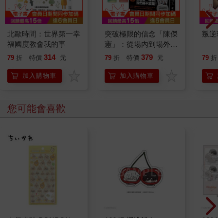
北歐時間：世界第一幸
突破極限的信念「陳傑
叛逆
福國度教會我的事
憲」：從場內到場外，
台灣隊長全力以赴的堅
314
379
79
折
特價
元
79
折
特價
元
79
折
持與自白 （限量典藏
「日常私服小卡組」）
加入購物車
加入購物車
您可能會喜歡