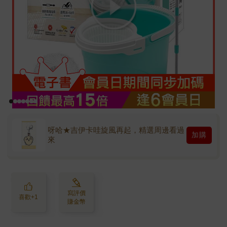
呀哈★吉伊卡哇旋風再起，精選周邊看過
加購
來
寫評價
喜歡+1
賺金幣