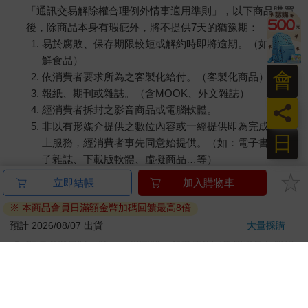
「通訊交易解除權合理例外情事適用準則」，以下商品購買
後，除商品本身有瑕疵外，將不提供7天的猶豫期：
易於腐敗、保存期限較短或解約時即將逾期。（如：生
鮮食品）
會
依消費者要求所為之客製化給付。（客製化商品）
報紙、期刊或雜誌。（含MOOK、外文雜誌）
員
經消費者拆封之影音商品或電腦軟體。
非以有形媒介提供之數位內容或一經提供即為完成之線
日
上服務，經消費者事先同意始提供。（如：電子書、電
子雜誌、下載版軟體、虛擬商品…等）
已拆封之個人衛生用品。（如：內衣褲、刮鬍刀、除毛
立即結帳
加入購物車
刀…等）
※ 本商品會員日滿額金幣加碼回饋最高8倍
若非上列種類商品，均享有到貨7天的猶豫期（含例假
日）。
預計 2026/08/07 出貨
大量採購
辦理退換貨時，商品（組合商品恕無法接受單獨退貨）必須
是您收到商品時的原始狀態（包含商品本體、配件、贈品、
保證書、所有附隨資料文件及原廠內外包裝…等），請勿直
接使用原廠包裝寄送，或於原廠包裝上黏貼紙張或書寫文
字。