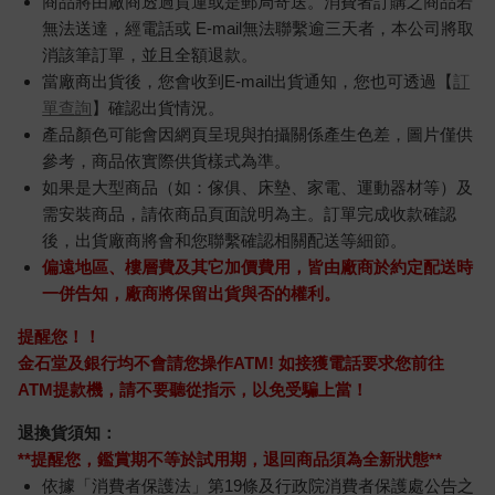
商品將由廠商透過貨運或是郵局寄送。消費者訂購之商品若
無法送達，經電話或 E-mail無法聯繫逾三天者，本公司將取
消該筆訂單，並且全額退款。
當廠商出貨後，您會收到E-mail出貨通知，您也可透過【
訂
單查詢
】確認出貨情況。
產品顏色可能會因網頁呈現與拍攝關係產生色差，圖片僅供
參考，商品依實際供貨樣式為準。
如果是大型商品（如：傢俱、床墊、家電、運動器材等）及
需安裝商品，請依商品頁面說明為主。訂單完成收款確認
後，出貨廠商將會和您聯繫確認相關配送等細節。
偏遠地區、樓層費及其它加價費用，皆由廠商於約定配送時
一併告知，廠商將保留出貨與否的權利。
提醒您！！
金石堂及銀行均不會請您操作ATM! 如接獲電話要求您前往
ATM提款機，請不要聽從指示，以免受騙上當！
退換貨須知：
**提醒您，鑑賞期不等於試用期，退回商品須為全新狀態**
依據「消費者保護法」第19條及行政院消費者保護處公告之