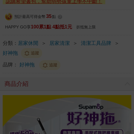
認購希望書包，幫助弱勢孩童上學不中斷！
35
預計最高可得金幣
點
?
100累1點 4點抵1元
HAPPY GO享
折抵無上限
分類：
居家休閒
＞
居家清潔
＞
清潔工具品牌
＞
好神拖
追蹤
品牌：
好神拖
追蹤
商品介紹