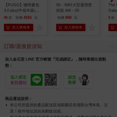
【PUGO】聰明書包
55－90吋大型通用壁
The 
3.0 plus(中低年級)酷
掛架 AW－05
Gala
黑 全新進化玩美上市
Peac
4161
650
95
折
特價
元
特價
元
9
折
Surpri
Mari
加入購物車
加入購物車
Stor
訂購/退換貨須知
加入金石堂 LINE 官方帳號『完成綁定』，隨時掌握出貨動
態：
商品運送說明：
本公司所提供的產品配送區域範圍目前僅限台灣本島。注
意！收件地址請勿為郵政信箱。