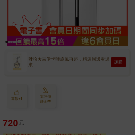
呀哈★吉伊卡哇旋風再起，精選周邊看過
加購
來
寫評價
喜歡+1
賺金幣
720
元