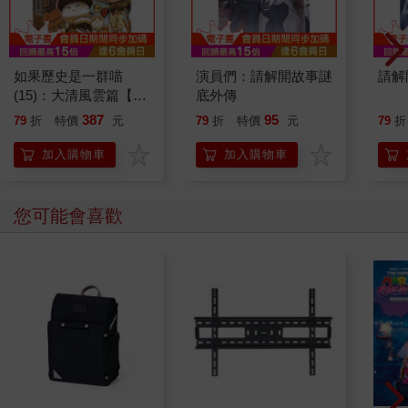
如果歷史是一群喵
演員們：請解開故事謎
請解
(15)：大清風雲篇【萌
底外傳
貓漫畫學歷史】
387
95
79
折
特價
元
79
折
特價
元
79
折
加入購物車
加入購物車
您可能會喜歡