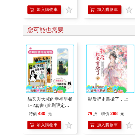
想
加入購物車
加入購物車
您可能也需要
貓又與大叔的幸福早餐
影后把史書掀了．上
1+2套書 (首刷限定加
贈「一起走過雨天晴
480
268
特價
元
79
折
特價
元
天」日本原版插畫書
籤)
加入購物車
加入購物車