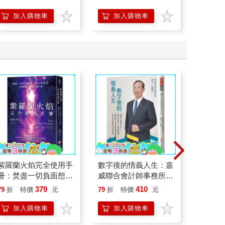
【首卷特典】拉頁
加入購物車
加入購物車
加
紫羅蘭火焰完全使用手
數字後的情義人生：嘉
茶館裡
冊：焚盡一切負面想
威聯合會計師事務所創
拉也愛
法、業力與執著，啟動
辦人張威珍的故事
網紅數
379
410
79
折
特價
元
79
折
特價
元
79
折
轉化生命的力量
館裡的
加入購物車
加入購物車
加