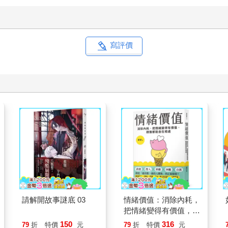
寫評價
請解開故事謎底 03
情緒價值：消除內耗，
把情緒變得有價值，跟
誰都能自在相處
150
316
79
折
特價
元
79
折
特價
元