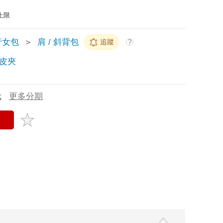
上限
行女包
＞
肩 / 斜背包
追蹤
?
皮夾
元
更多分期