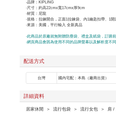
‧品牌：KIPLING
‧尺寸：約高22cmx寬17cmx厚9cm
‧材質：尼龍
‧規格：拉鍊開合，正面1拉鍊袋、內1鑰匙扣帶、1開
‧來源：美國，平行輸入 全新真品
‧此商品於原廠就無附贈防塵袋、禮盒及紙袋，訂購
‧網頁商品會因為使用不同的品牌螢幕以及解析度不
配送方式
台灣
國內宅配：本島（廠商出貨）
詳細資料
居家休閒
＞
流行包袋
＞
流行女包
＞
肩 