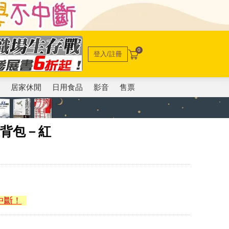
0
登入/註冊
電
居家休閒
日用食品
影音
售票
肩後背包－紅
中斷！