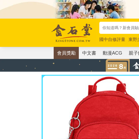
國中自修評量
東野
唯紅花綻放
奧德賽
會員獎勵
中文書
動漫ACG
親子