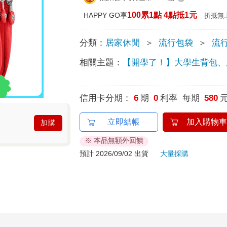
100累1點 4點抵1元
HAPPY GO享
折抵無
分類：
居家休閒
＞
流行包袋
＞
流
相關主題：
【開學了！】大學生背包、
信用卡分期：
6
期
0
利率 每期
580
立即結帳
加入購物車
加購
※ 本品無額外回饋
預計 2026/09/02 出貨
大量採購