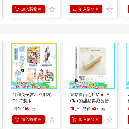
加入購物車
加入購物車
熊和兔子當不成朋友
東京自由之丘Mont St.
(1) 特裝版
Clair的甜點典藏食譜
(烘焙食光)
450
537
特價
元
79
折
特價
元
加入購物車
加入購物車