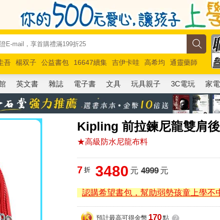
圭吾
楊双子
公益書包
16647續集
吉伊卡哇
高希均
通靈藥師
路邊攤新作
馬斯克
玩具總動員5
超慢跑
館
英文書
雜誌
電子書
文具
玩具親子
3C電玩
家
Kipling 前拉鍊尼龍雙
★高級防水尼龍布料
3480
7
折
元
4999
元
認購希望書包，幫助弱勢孩童上學不
170
預計最高可得金幣
點
?