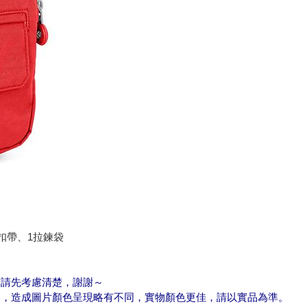
扣帶、1拉鍊袋
前請先考慮清楚，謝謝～
同，造成圖片顏色呈現略有不同，實物顏色更佳，請以實品為準。​