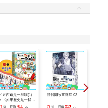
如果西遊是一群喵(1)
請解開故事謎底 02
底層邏
：《如果歷史是一群
界的底
喵》作者最新力作，附
411
213
79
折
特價
元
79
折
特價
元
79
折