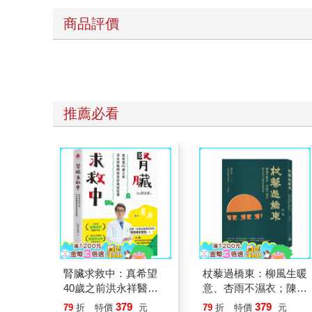
商品評價
推薦必看
腎臟求救中：真希望
杖藜過橋東：柳風生暖
40歲之前洪永祥醫師
意、杏雨不濕衣；陳亮
就告訴我這些事
恭談以心轉境的適齡漫
379
379
79
折
特價
元
79
折
特價
元