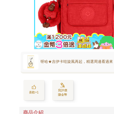
呀哈★吉伊卡哇旋風再起，精選周邊看過來
寫評價
喜歡+1
賺金幣
商品介紹