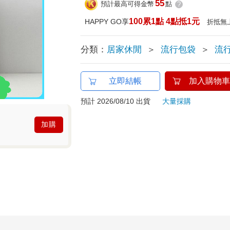
55
預計最高可得金幣
點
?
100累1點 4點抵1元
HAPPY GO享
折抵無
分類：
居家休閒
＞
流行包袋
＞
流
立即結帳
加入購物車
預計 2026/08/10 出貨
大量採購
加購