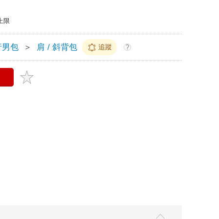
上限
行男包
＞
肩 / 斜背包
追蹤
?