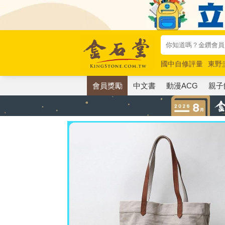
國中自修評量
東野
唯紅花綻放
奧德賽
會員獎勵
中文書
動漫ACG
親子