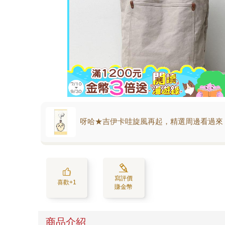
呀哈★吉伊卡哇旋風再起，精選周邊看過來
寫評價
喜歡+1
賺金幣
商品介紹