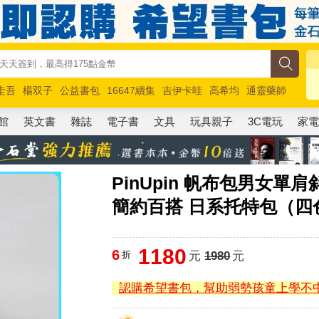
圭吾
楊双子
公益書包
16647續集
吉伊卡哇
高希均
通靈藥師
路邊攤新作
馬斯克
玩具總動員5
超慢跑
館
英文書
雜誌
電子書
文具
玩具親子
3C電玩
家
PinUpin 帆布包男女單
簡約百搭 日系托特包（四
1180
6
折
元
1980
元
認購希望書包，幫助弱勢孩童上學不