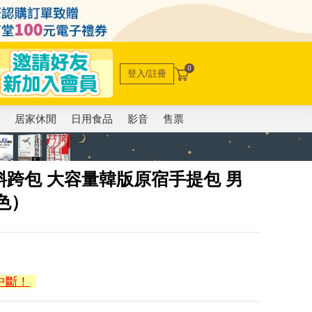
0
登入/註冊
電
居家休閒
日用食品
影音
售票
肩斜跨包 大容量韓版原宿手提包 男
色）
中斷！