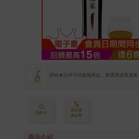
呀哈★吉伊卡哇旋風再起，精選周邊看過來
寫評價
喜歡+1
賺金幣
商品介紹