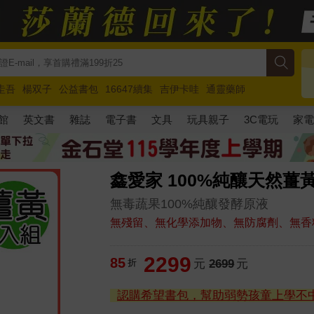
圭吾
楊双子
公益書包
16647續集
吉伊卡哇
通靈藥師
路邊攤新作
馬斯克
玩具總動員5
超慢跑
館
英文書
雜誌
電子書
文具
玩具親子
3C電玩
家
鑫愛家 100%純釀天然薑黃
無毒蔬果100%純釀發酵原液
無殘留、無化學添加物、無防腐劑、無香
2299
85
折
元
2699
元
認購希望書包，幫助弱勢孩童上學不