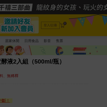
0
登入/註冊
電
居家休閒
日用食品
影音
售票
酵液2入組（500ml/瓶）
料、無稀釋
中斷！