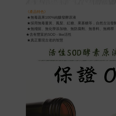
《產品特色》
★無毒蔬果100%純釀發酵原液
★採用無毒薑黃、鳳梨、紅糖、果寡糖等，自然古法發
★無殘留、無化學添加物、無防腐劑、無香料、無稀釋
★含有豐富的SOD - like活性
★真正重現古老的智慧