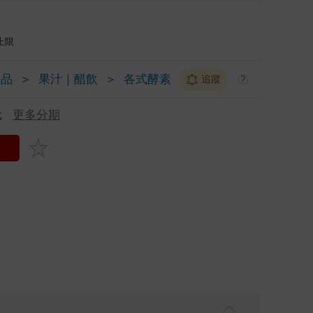
上限
飲品
＞
果汁｜醋飲
＞
各式酵素
追蹤
?
元
更多分期