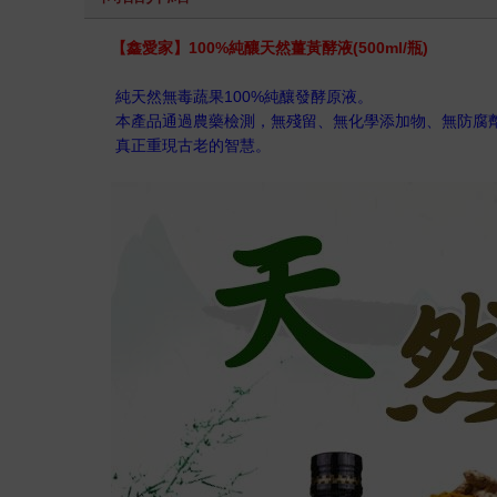
【鑫愛家】100%純釀天然薑黃酵液(500ml/瓶)
純天然無毒蔬果100%純釀發酵原液。
本產品通過農藥檢測，無殘留、無化學添加物、無防腐
真正重現古老的智慧。