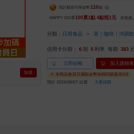
110
預計最高可得金幣
點
?
100累1點 4點抵1元
HAPPY GO享
折抵無
分類：
日用食品
＞
茶｜咖啡｜沖調
信用卡分期：
6
期
0
利率 每期
383
立即結帳
加入購物車
加購
※ 本商品會員日滿額金幣加碼回饋最高8倍
預計 2026/08/07 出貨
大量採購