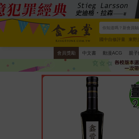
國中自修評量
東野
唯紅花綻放
奧德賽
會員獎勵
中文書
動漫ACG
親子