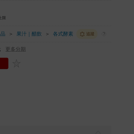
上限
飲品
＞
果汁｜醋飲
＞
各式酵素
追蹤
?
元
更多分期