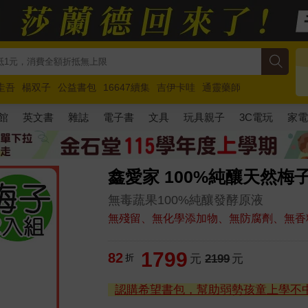
圭吾
楊双子
公益書包
16647續集
吉伊卡哇
通靈藥師
路邊攤新作
馬斯克
玩具總動員5
超慢跑
館
英文書
雜誌
電子書
文具
玩具親子
3C電玩
家
鑫愛家 100%純釀天然梅子
無毒蔬果100%純釀發酵原液
無殘留、無化學添加物、無防腐劑、無香
1799
82
折
元
2199
元
認購希望書包，幫助弱勢孩童上學不