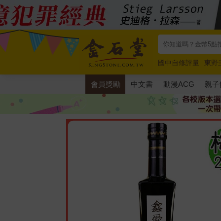
國中自修評量
東野
唯紅花綻放
奧德賽
會員獎勵
中文書
動漫ACG
親子