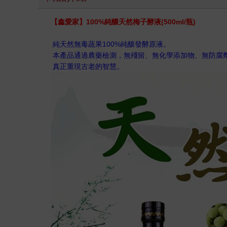
【鑫愛家】100%純釀天然梅子酵液(500ml/瓶)
純天然無毒蔬果100%純釀發酵原液。
本產品通過農藥檢測，無殘留、無化學添加物、無防腐
真正重現古老的智慧。