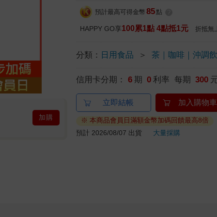
85
預計最高可得金幣
點
?
100累1點 4點抵1元
HAPPY GO享
折抵無
分類：
日用食品
＞
茶｜咖啡｜沖調
信用卡分期：
6
期
0
利率 每期
300
立即結帳
加入購物車
加購
※ 本商品會員日滿額金幣加碼回饋最高8倍
預計 2026/08/07 出貨
大量採購