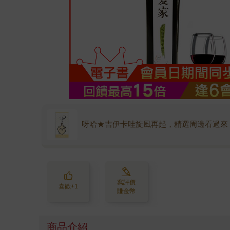
呀哈★吉伊卡哇旋風再起，精選周邊看過來
寫評價
喜歡+1
賺金幣
商品介紹