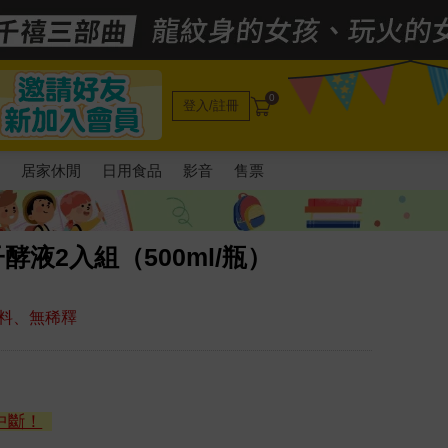
0
登入/註冊
電
居家休閒
日用食品
影音
售票
酵液2入組（500ml/瓶）
料、無稀釋
中斷！