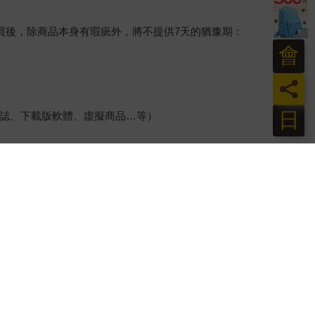
買後，除商品本身有瑕疵外，將不提供7天的猶豫期：
會
員
日
誌、下載版軟體、虛擬商品…等）
、保證書、所有附隨資料文件及原廠內外包裝…