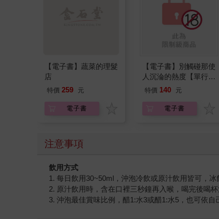
【電子書】蔬菜的理髮
【電子書】別觸碰那使
店
人沉淪的熱度【單行本
版】
259
140
特價
元
特價
元
電子書
電子書
注意事項
飲用方式
1. 每日飲用30~50ml，沖泡冷飲或原汁飲用皆可，
2. 原汁飲用時，含在口裡三秒鐘再入喉，喝完後喝
3. 沖泡最佳賞味比例，醋1:水3或醋1:水5，也可依