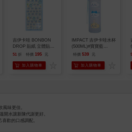
吉伊卡哇 BONBON
IMPACT 吉伊卡哇水杯
DROP 貼紙 立體貼紙
(500ML)#寶寶藍
水晶貼紙 手帳貼 裝飾
IMCHB01LB
195
539
51
折
特價
元
特價
元
貼紙 手機貼紙 小八貓
兔兔 Chiikawa
加入購物車
加入購物車
冰飲風味更佳。
杯溫開水讓新陳代謝更好。
自己喜歡的口感調配。