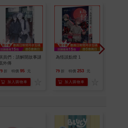
演員們：請解開故事謎
為怪談點燈 1
北歐時
底外傳
福國度
95
253
79
折
特價
元
79
折
特價
元
79
折
加入購物車
加入購物車
加