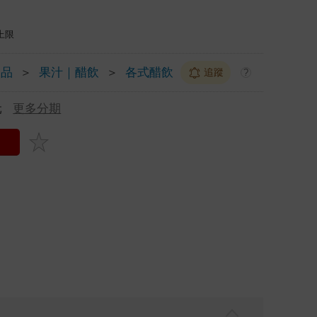
上限
飲品
＞
果汁｜醋飲
＞
各式醋飲
追蹤
?
元
更多分期