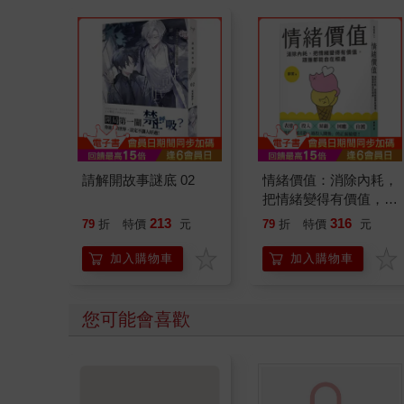
請解開故事謎底 02
情緒價值：消除內耗，
把情緒變得有價值，跟
誰都能自在相處
213
316
79
折
特價
元
79
折
特價
元
加入購物車
加入購物車
您可能會喜歡