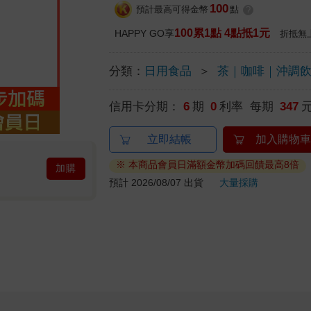
100
預計最高可得金幣
點
?
100累1點 4點抵1元
HAPPY GO享
折抵無
分類：
日用食品
＞
茶｜咖啡｜沖調
信用卡分期：
6
期
0
利率 每期
347
立即結帳
加入購物車
※ 本商品會員日滿額金幣加碼回饋最高8倍
加購
預計 2026/08/07 出貨
大量採購