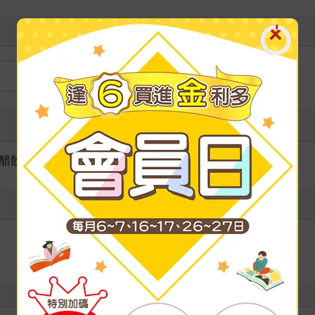
醋飲
＞
各式醋飲
寫評價