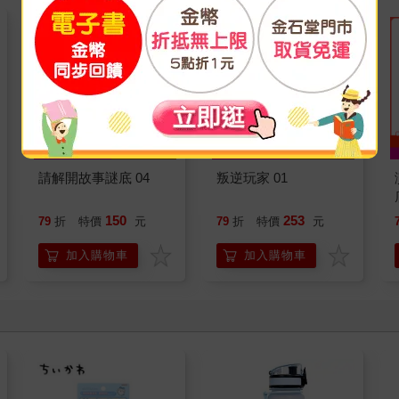
請解開故事謎底 04
叛逆玩家 01
150
253
79
折
特價
元
79
折
特價
元
加入購物車
加入購物車