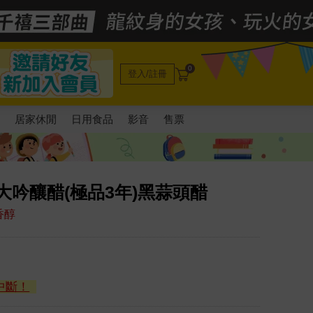
0
登入/註冊
電
居家休閒
日用食品
影音
售票
大吟釀醋(極品3年)黑蒜頭醋
香醇
中斷！