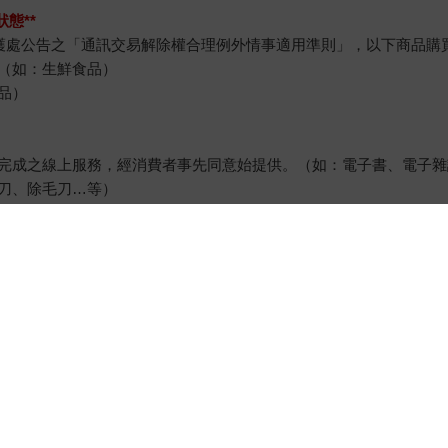
態**
護處公告之「通訊交易解除權合理例外情事適用準則」，以下商品購
（如：生鮮食品）
品）
完成之線上服務，經消費者事先同意始提供。（如：電子書、電子雜
刀、除毛刀…等）
例假日）。
退貨）必須是您收到商品時的原始狀態（包含商品本體、配件、贈品
裝上黏貼紙張或書寫文字。
所需費用，嚴重時將影響您的退貨權益。
客服中心
合作與服務
購物說明
異業合作
付款方式
我要成為供應商