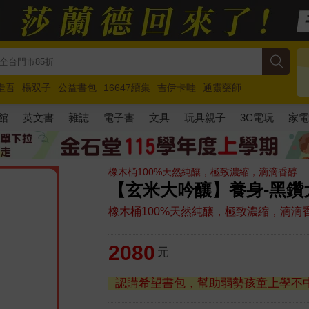
圭吾
楊双子
公益書包
16647續集
吉伊卡哇
通靈藥師
路邊攤新作
馬斯克
玩具總動員5
超慢跑
館
英文書
雜誌
電子書
文具
玩具親子
3C電玩
家
橡木桶100%天然純釀，極致濃縮，滴滴香醇
【玄米大吟釀】養身-黑鑽
橡木桶100%天然純釀，極致濃縮，滴滴
2080
元
認購希望書包，幫助弱勢孩童上學不