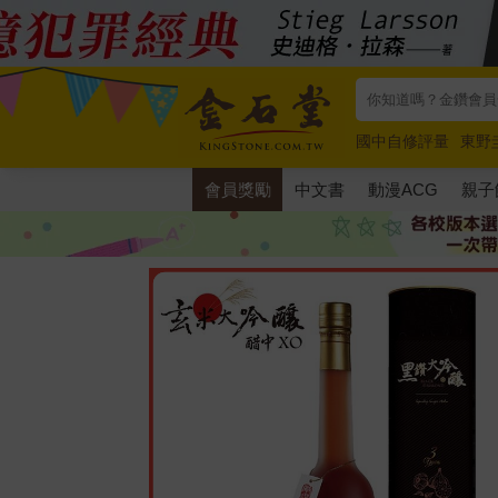
國中自修評量
東野
唯紅花綻放
奧德賽
會員獎勵
中文書
動漫ACG
親子