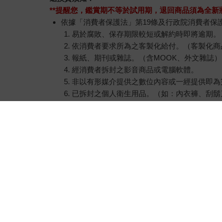
**提醒您，鑑賞期不等於試用期，退回商品須為全新狀
依據「消費者保護法」第19條及行政院消費者保
易於腐敗、保存期限較短或解約時即將逾期。
依消費者要求所為之客製化給付。（客製化商
報紙、期刊或雜誌。（含MOOK、外文雜誌）
經消費者拆封之影音商品或電腦軟體。
非以有形媒介提供之數位內容或一經提供即為
已拆封之個人衛生用品。（如：內衣褲、刮鬍
若非上列種類商品，均享有到貨7天的猶豫期（含
辦理退換貨時，商品（組合商品恕無法接受單獨
等），請勿直接使用原廠包裝寄送，或於原廠包
退回商品若無法回復原狀，將請您負擔回復原狀
關於我們
會員服務
金石堂書店
我的帳號
金石堂網路書店
訂單查詢