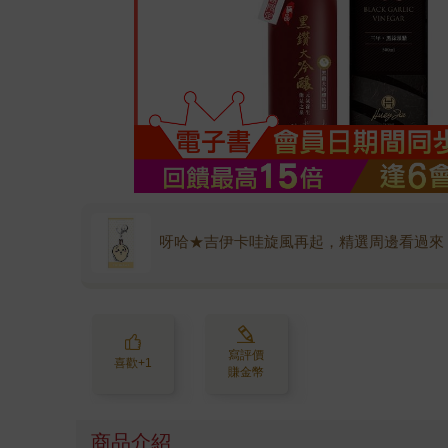
呀哈★吉伊卡哇旋風再起，精選周邊看過來
寫評價
喜歡+1
賺金幣
商品介紹