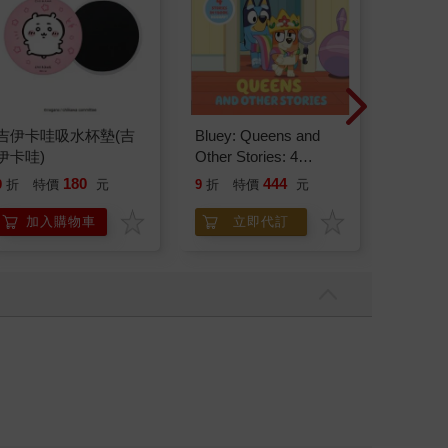
吉伊卡哇吸水杯墊(吉
Bluey: Queens and
BLOOD
伊卡哇)
Other Stories: 4
ABO宇
Stories in 1 Book.
180
444
28
9
折
特價
元
9
折
特價
元
特價
Hooray!
加入購物車
立即代訂
預