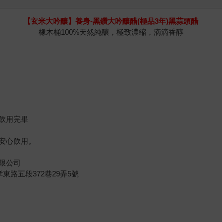
【玄米大吟釀】養身-黑鑽大吟釀醋(極品3年)黑蒜頭醋
橡木桶100%天然純釀，極致濃縮，滴滴香醇
飲用完畢
安心飲用。
限公司
路五段372巷29弄5號