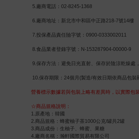
5.廠商電話：02-8245-1368
6.廠商地址：新北市中和區中正路218-7號14樓
7.投保產品責任險字號：0900-0333002011
8.食品業者登錄字號：N-153287904-00000-9
9.保存方法：避免日光直射、保存於陰涼乾燥處
10.保存期限：24個月(製造/有效日期依商品包裝
營養標示數據若與包裝上略有差異時，以實際包
☆商品規格說明：
1.原產地：韓國
2.商品規格：蜂蜜柚子茶1000公克/罐共2罐
3.商品成份：生柚子、蜂蜜、果糖
4.廠商名稱：瀚軒國際貿易有限公司