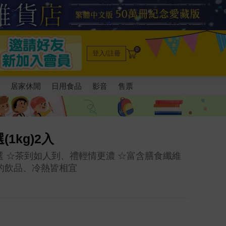
0
登入/註冊
電
居家休閒
日用食品
影音
售票
1kg)2入
選 ☆茶到如人到、禮輕情更濃 ☆富含膳食纖維
的飲品、冷熱皆相宜