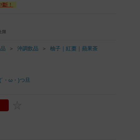
中斷！
上限
飲品
＞
沖調飲品
＞
柚子｜紅棗｜蘋果茶
´・ω・)つ旦