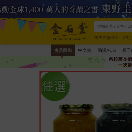
國中自修評量
東野
唯紅花綻放
奧德賽
會員獎勵
中文書
動漫ACG
親子