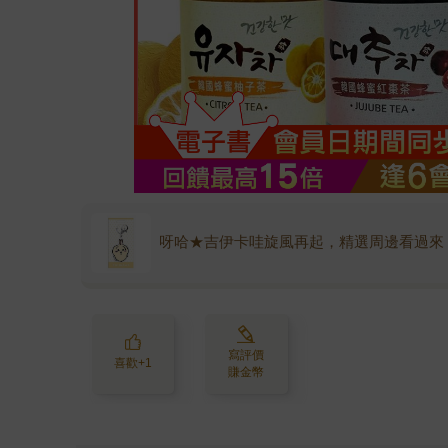
呀哈★吉伊卡哇旋風再起，精選周邊看過來
寫評價
喜歡+1
賺金幣