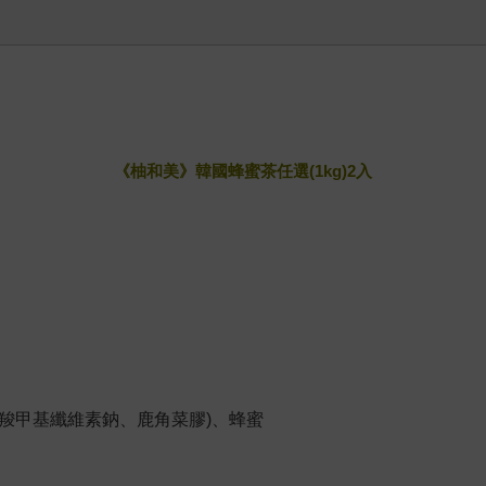
《柚和美》韓國蜂蜜茶任選(1kg)2入
(羧甲基纖維素鈉、鹿角菜膠)、蜂蜜