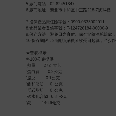
5.廠商電話：02-82451347
6.廠商地址：新北市中和區中正路218-7號14樓
7.投保產品責任險字號：0900-0333002011
8.食品業者登錄字號：F-124728184-00000-9
9.保存方法：避免日光直射、保存於陰涼乾燥處
10.保存期限：24個月(消費者收受日起算，至少距
★營養標示
每100公克提供
˙熱量 272 大卡
˙蛋白質 0.2公克
˙脂肪 0.1公克
˙飽和脂肪 0 公克
˙反式脂肪 0 公克
˙碳水化合物 6.8 公克
˙鈉 146.6毫克