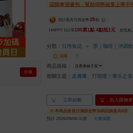
認購希望書包，幫助弱勢孩童上學不
25
預計最高可得金幣
點
?
100累1點 4點抵1元
HAPPY GO享
折抵無
分類：
日用食品
＞
茶｜咖啡｜沖調
追蹤
?
商品規格：
加購
相關主題：
皮膚癢、打噴嚏！養生之道(
立即結帳
加入購物車
※ 本商品會員日滿額金幣加碼回饋最高8倍
預計 2026/08/06 出貨
大量採購