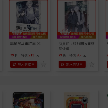
請解開故事謎底 02
演員們：請解開故事謎
底外傳
213
95
79
折
特價
元
79
折
特價
元
加入購物車
加入購物車