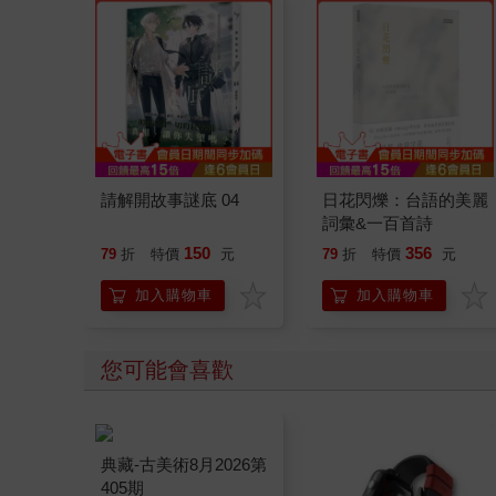
請解開故事謎底 04
日花閃爍：台語的美麗
詞彙&一百首詩
150
356
79
折
特價
元
79
折
特價
元
加入購物車
加入購物車
您可能會喜歡