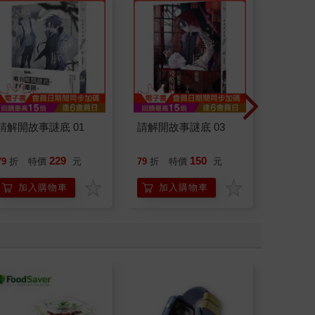
請解開故事謎底 01
請解開故事謎底 03
叛逆玩家
229
150
79
折
特價
元
79
折
特價
元
79
折
加入購物車
加入購物車
加