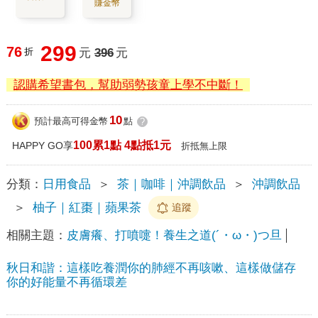
賺金幣
299
76
折
元
396
元
認購希望書包，幫助弱勢孩童上學不中斷！
10
預計最高可得金幣
點
?
100累1點 4點抵1元
HAPPY GO享
折抵無上限
分類：
日用食品
＞
茶｜咖啡｜沖調飲品
＞
沖調飲品
＞
柚子｜紅棗｜蘋果茶
追蹤
相關主題：
皮膚癢、打噴嚏！養生之道(´・ω・)つ旦
秋日和諧：這樣吃養潤你的肺經不再咳嗽、這樣做儲存
你的好能量不再循環差