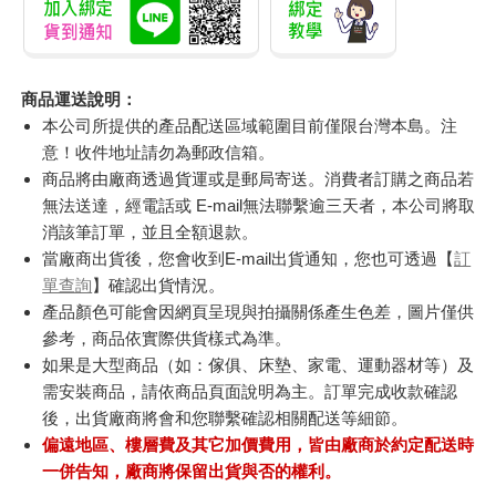
商品運送說明：
本公司所提供的產品配送區域範圍目前僅限台灣本島。注
意！收件地址請勿為郵政信箱。
商品將由廠商透過貨運或是郵局寄送。消費者訂購之商品若
無法送達，經電話或 E-mail無法聯繫逾三天者，本公司將取
消該筆訂單，並且全額退款。
當廠商出貨後，您會收到E-mail出貨通知，您也可透過【
訂
單查詢
】確認出貨情況。
產品顏色可能會因網頁呈現與拍攝關係產生色差，圖片僅供
參考，商品依實際供貨樣式為準。
如果是大型商品（如：傢俱、床墊、家電、運動器材等）及
需安裝商品，請依商品頁面說明為主。訂單完成收款確認
後，出貨廠商將會和您聯繫確認相關配送等細節。
偏遠地區、樓層費及其它加價費用，皆由廠商於約定配送時
一併告知，廠商將保留出貨與否的權利。