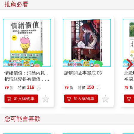
推薦必看
情緒價值：消除內耗，
請解開故事謎底 03
北歐
把情緒變得有價值，跟
福國
誰都能自在相處
316
150
79
折
特價
元
79
折
特價
元
79
折
加入購物車
加入購物車
您可能會喜歡