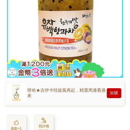
呀哈★吉伊卡哇旋風再起，精選周邊看過
加購
來
寫評價
喜歡+1