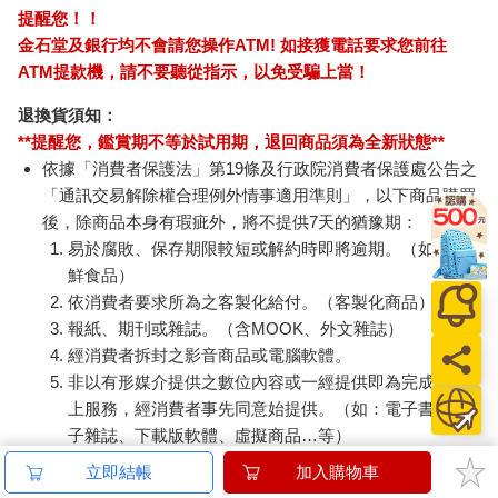
提醒您！！
金石堂及銀行均不會請您操作ATM! 如接獲電話要求您前往
ATM提款機，請不要聽從指示，以免受騙上當！
退換貨須知：
**提醒您，鑑賞期不等於試用期，退回商品須為全新狀態**
依據「消費者保護法」第19條及行政院消費者保護處公告之
「通訊交易解除權合理例外情事適用準則」，以下商品購買
後，除商品本身有瑕疵外，將不提供7天的猶豫期：
易於腐敗、保存期限較短或解約時即將逾期。（如：生
鮮食品）
依消費者要求所為之客製化給付。（客製化商品）
報紙、期刊或雜誌。（含MOOK、外文雜誌）
經消費者拆封之影音商品或電腦軟體。
非以有形媒介提供之數位內容或一經提供即為完成之線
上服務，經消費者事先同意始提供。（如：電子書、電
子雜誌、下載版軟體、虛擬商品…等）
已拆封之個人衛生用品。（如：內衣褲、刮鬍刀、除毛
立即結帳
加入購物車
刀…等）