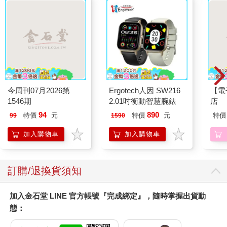
今周刊07月2026第
Ergotech人因 SW216
【電
1546期
2.01吋衡動智慧腕錶
店
94
890
特價
元
特價
元
特價
99
1590
加入購物車
加入購物車
訂購/退換貨須知
加入金石堂 LINE 官方帳號『完成綁定』，隨時掌握出貨動
態：