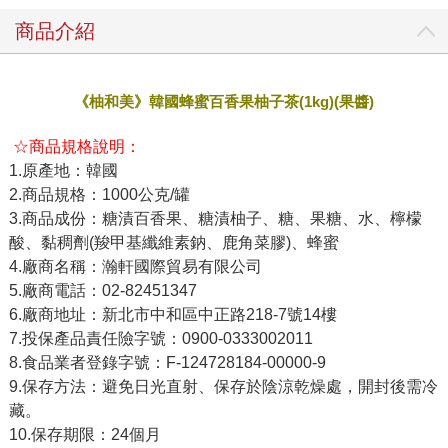
商品介紹
《柚和美》韓國蜂蜜百香果柚子茶(1kg)(果醬)
☆商品規格說明：
1.原產地：韓國
2.商品規格：1000公克/罐
3.商品成份：糖漬百香果、糖漬柚子、糖、果糖、水、檸檬
酸、黏稠劑(羧甲基纖維素鈉、鹿角菜膠)、蜂蜜
4.廠商名稱：瀚軒國際貿易有限公司
5.廠商電話：02-82451347
6.廠商地址：新北市中和區中正路218-7號14樓
7.投保產品責任險字號：0900-0333002011
8.食品業者登錄字號：F-124728184-00000-9
9.保存方法：避免日光直射、保存於陰涼乾燥處，開封後需冷
藏。
10.保存期限：24個月