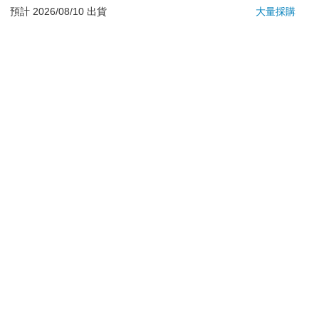
若非上列種類商品，均享有到貨7天的猶豫期（含例假
預計 2026/08/10 出貨
大量採購
日）。
辦理退換貨時，商品（組合商品恕無法接受單獨退貨）必須
是您收到商品時的原始狀態（包含商品本體、配件、贈品、
保證書、所有附隨資料文件及原廠內外包裝…等），請勿直
接使用原廠包裝寄送，或於原廠包裝上黏貼紙張或書寫文
字。
退回商品若無法回復原狀，將請您負擔回復原狀所需費用，
嚴重時將影響您的退貨權益。