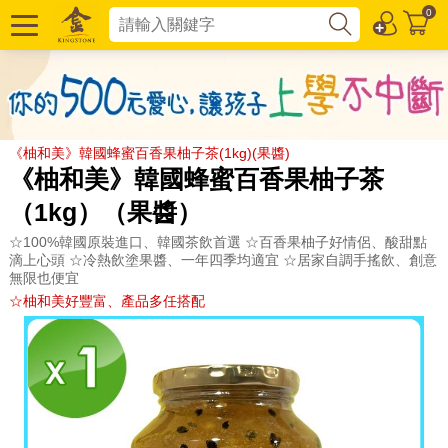
0
《柚和美》韓國蜂蜜百香果柚子茶(1kg)(果醬)
《柚和美》韓國蜂蜜百香果柚子茶
（1kg）（果醬）
☆100%韓國原裝進口、韓國茶飲首選 ☆百香果柚子好情侶、酸甜點
滴上心頭 ☆冷熱飲塗果醬、一年四季均適宜 ☆居家自調手搖飲、創意
無限也便宜
☆柚和美好豐富、產品多任搭配