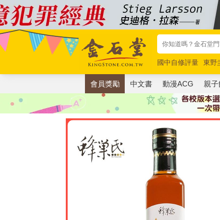
國中自修評量
東野
唯紅花綻放
奧德賽
會員獎勵
中文書
動漫ACG
親子