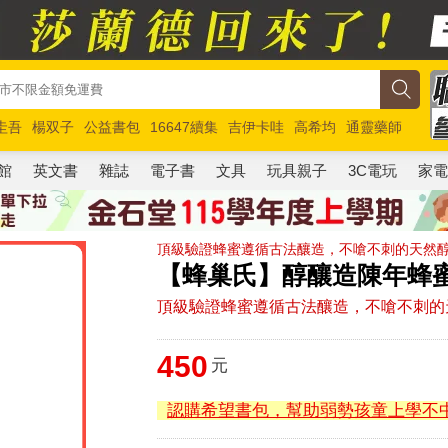
圭吾
楊双子
公益書包
16647續集
吉伊卡哇
高希均
通靈藥師
路邊攤新作
馬斯克
玩具總動員5
超慢跑
館
英文書
雜誌
電子書
文具
玩具親子
3C電玩
家
頂級驗證蜂蜜遵循古法釀造，不嗆不刺的天然
【蜂巢氏】醇釀造陳年蜂蜜
頂級驗證蜂蜜遵循古法釀造，不嗆不刺的
450
元
認購希望書包，幫助弱勢孩童上學不