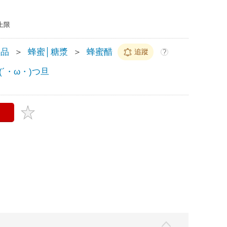
上限
飲品
＞
蜂蜜│糖漿
＞
蜂蜜醋
追蹤
?
´・ω・)つ旦