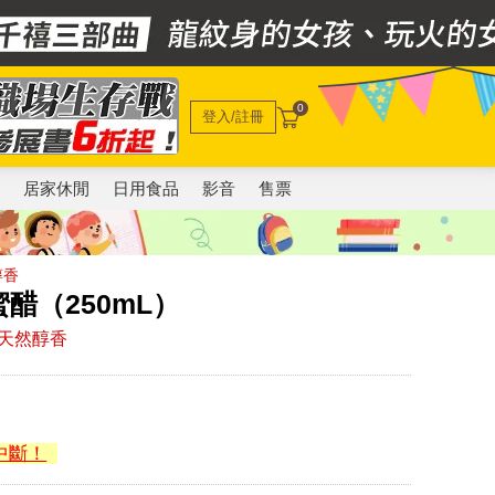
0
登入/註冊
電
居家休閒
日用食品
影音
售票
醇香
醋（250mL）
天然醇香
中斷！