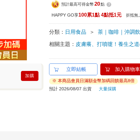
20
預計最高可得金幣
點
?
100累1點 4點抵1元
HAPPY GO享
折抵無
分類：
日用食品
＞
茶｜咖啡｜沖調
相關主題：
皮膚癢、打噴嚏！養生之道(
立即結帳
加入購物車
加購
※ 本商品會員日滿額金幣加碼回饋最高8倍
預計 2026/08/07 出貨
大量採購