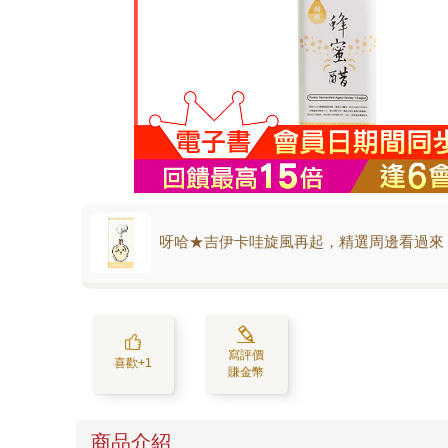
呀哈★吉伊卡哇旋風再起，精選周邊看過來
寫評價
喜歡+1
賺金幣
商品介紹