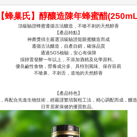
【蜂巢氏】醇釀造陳年蜂蜜醋(250mL
頂級驗證蜂蜜遵循古法釀造，不嗆不刺的天然醇香
【產品特點】
神農獎得主嚴選頂級驗證龍眼蜜釀造而成
遵循古法釀造，自產自銷，確保品質
通過SGS檢驗，安心有保障
採靜置發酵一年以上，不添加酒精及化學原料。
優良鹼性食物，營養成分多、具特別風味、保存容易
不嗆鼻、不刺舌，道地的天然醇香
【產品特色】
，再配合先進生物技術，經嚴謹繁瑣製程工法，精心調配而成，釀
日常居家保健的優質飲品。