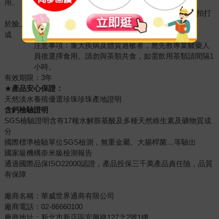
用。
(2)外用：將少許珍珠粉與化妝水、乳液混合後，拍打
於臉上(請勿與A酸、果酸類保養品一起使用)。
成 分：100%天然珍珠粉(奈米級粉末)
注意事項：重大疾病及體質過敏者，應先教專業醫藥人
員後選擇食用。請勿與茶類共食，如需飲用茶類請間隔1
小時。
有效期限：3年
★
產品安心保證
：
天然淡水養殖優選珍珠珍珠產地證明
含鈣檢驗證明
SGS檢驗證明含有17種水解胺基酸及多種天然維生素及礦物質成
分
國際標準檢驗單位SGS檢測，無重金屬、大腸桿菌…等驗出
國家級機構奈米級檢測報告
通過國際品保ISO22000認證，產品投保三千萬產品責任險，品質
有保障
廠商名稱：華威世界通商有限公司
廠商電話：02-86660100
廠商地址：新北市新店區安興路127之2號1樓