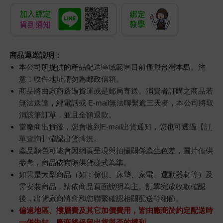
商品運送說明：
本公司所提供的產品配送區域範圍目前僅限台灣本島。注
意！收件地址請勿為郵政信箱。
商品將由廠商透過貨運或是郵局寄送。消費者訂購之商品若
無法送達，經電話或 E-mail無法聯繫逾三天者，本公司將取
消該筆訂單，並且全額退款。
當廠商出貨後，您會收到E-mail出貨通知，您也可透過【
訂
單查詢
】確認出貨情況。
產品顏色可能會因網頁呈現與拍攝關係產生色差，圖片僅供
參考，商品依實際供貨樣式為準。
如果是大型商品（如：傢俱、床墊、家電、運動器材等）及
需安裝商品，請依商品頁面說明為主。訂單完成收款確認
後，出貨廠商將會和您聯繫確認相關配送等細節。
偏遠地區、樓層費及其它加價費用，皆由廠商於約定配送時
一併告知，廠商將保留出貨與否的權利。