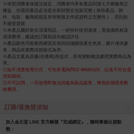
※依照消費者保護法規定，消費者均享有產品到貨七天猶豫期之
權益，但退回產品必須是全新狀態且包裝完整 ( 保持產品、附
件、包裝、廠商紙箱及所有附隨文件或資料之完整性 ) ，否則恕
不接受退貨
※本產品屬於衛生清潔用品，一經拆封使用過後，需負擔耗材及
清潔費用，建議您訂購前請先確認評估
※產品顏色可能會因網頁呈現與拍攝關係產生色差，圖片僅供參
考，商品依實際供貨樣式為準。
※產品文案為原廠(供應商)所提供，若有變動敬請參照實際商品為
準。
◎如不清楚使用方式，可先來電詢問02-86660100，以免不符合需
求與期待。
◎不可試用，一旦使用即無法回復為新品販售，將視折損情形酌
收費用。
訂購/退換貨須知
加入金石堂 LINE 官方帳號『完成綁定』，隨時掌握出貨動
態：