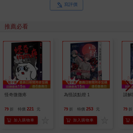
寫評價
推薦必看
怪奇微微疼
為怪談點燈 1
請解
221
253
79
折
特價
元
79
折
特價
元
79
折
加入購物車
加入購物車