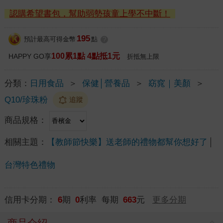
認購希望書包，幫助弱勢孩童上學不中斷！
195
預計最高可得金幣
點
?
100累1點 4點抵1元
HAPPY GO享
折抵無上限
分類：
日用食品
＞
保健│營養品
＞
窈窕｜美顏
＞
Q10/珍珠粉
追蹤
商品規格：
相關主題：
【教師節快樂】送老師的禮物都幫你想好了
台灣特色禮物
信用卡分期：
6
期
0
利率 每期
663
元
更多分期
商品介紹