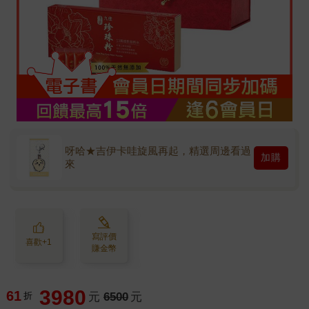
呀哈★吉伊卡哇旋風再起，精選周邊看過
加購
來
寫評價
喜歡+1
賺金幣
3980
61
折
元
6500
元