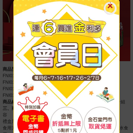
商品型號：
FNI0103ANI01CG01 九佳珍珠粉禮盒(香檳金)
FNI0103ANI01GR01 九佳珍珠粉禮盒(尊榮綠)
FNI0103ANI01OR01 九佳珍珠粉禮盒(魅力橘)
FNI0103ANI01R01 九佳珍珠粉禮盒(富貴紅)
商品組合：
九佳珍珠粉禮盒(內含珍珠粉30包/盒x三盒)，共一組
三、商品內容(每盒)：
容 量：1g/包，30包/盒
禮盒尺寸：25x14x12cm
食用方法：(1)口服：每日一包，睡前含服後吞食或搭配溫開水食