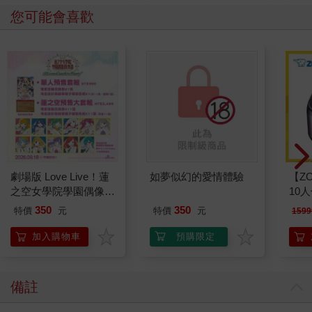
您可能會喜歡
劇場版 Love Live！蓮
如夢似幻的愛情體驗
【ZO
之空女學院學園偶像俱
10
樂部 Bloom Garden
微電
350
350
特價
元
特價
元
1599
Party單人套票
ZAF1
加入購物車
預購限定
備註