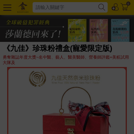
0
《九佳》珍珠粉禮盒(寵愛限定版)
勇奪雜誌年度大獎~名中醫、藝人、醫美醫師、營養師評鑑+美粧試用
大隊及