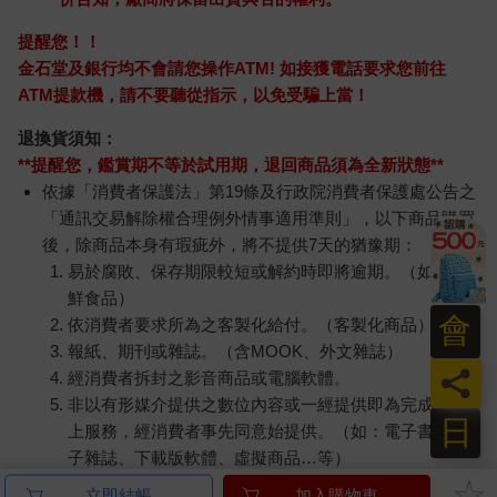
提醒您！！
金石堂及銀行均不會請您操作ATM! 如接獲電話要求您前往
ATM提款機，請不要聽從指示，以免受騙上當！
退換貨須知：
**提醒您，鑑賞期不等於試用期，退回商品須為全新狀態**
依據「消費者保護法」第19條及行政院消費者保護處公告之
「通訊交易解除權合理例外情事適用準則」，以下商品購買
後，除商品本身有瑕疵外，將不提供7天的猶豫期：
易於腐敗、保存期限較短或解約時即將逾期。（如：生
鮮食品）
會
依消費者要求所為之客製化給付。（客製化商品）
報紙、期刊或雜誌。（含MOOK、外文雜誌）
員
經消費者拆封之影音商品或電腦軟體。
非以有形媒介提供之數位內容或一經提供即為完成之線
日
上服務，經消費者事先同意始提供。（如：電子書、電
子雜誌、下載版軟體、虛擬商品…等）
已拆封之個人衛生用品。（如：內衣褲、刮鬍刀、除毛