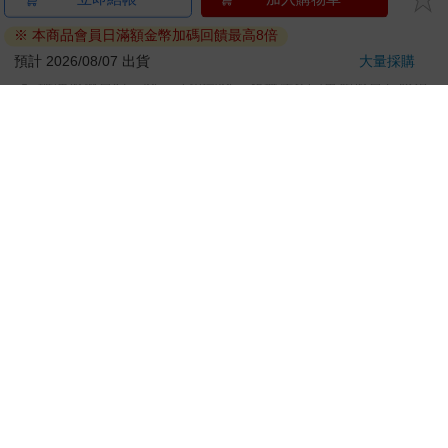
刀…等）
若非上列種類商品，均享有到貨7天的猶豫期（含例假
日）。
辦理退換貨時，商品（組合商品恕無法接受單獨退貨）必須
是您收到商品時的原始狀態（包含商品本體、配件、贈品、
保證書、所有附隨資料文件及原廠內外包裝…等），請勿直
接使用原廠包裝寄送，或於原廠包裝上黏貼紙張或書寫文
字。
退回商品若無法回復原狀，將請您負擔回復原狀所需費用，
嚴重時將影響您的退貨權益。
立即結帳
加入購物車
※ 本商品會員日滿額金幣加碼回饋最高8倍