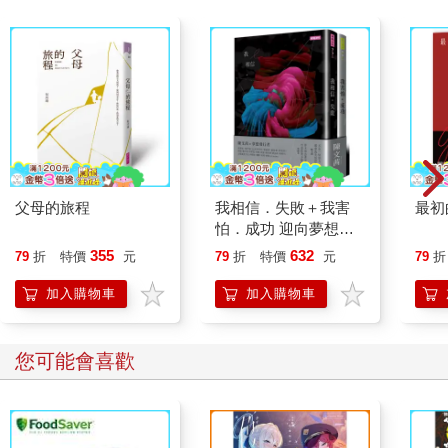
父母的旅程
我相信．失敗＋我害
最初
怕．成功 迎向夢想套
書
355
632
79
折
特價
元
79
折
特價
元
79
折
加入購物車
加入購物車
您可能會喜歡