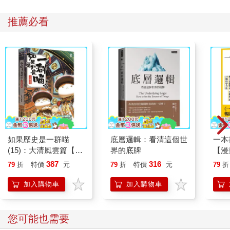
推薦必看
如果歷史是一群喵
底層邏輯：看清這個世
一本
(15)：大清風雲篇【萌
界的底牌
【漫
貓漫畫學歷史】
行動
387
316
79
折
特價
元
79
折
特價
元
79
折
開關
「行
加入購物車
加入購物車
學方
您可能也需要