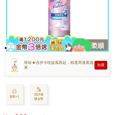
呀哈★吉伊卡哇旋風再起，精選周邊看過
加購
來
寫評價
喜歡+1
賺金幣