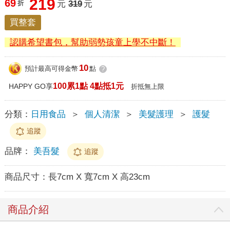
219
69
折
元
319
元
買整套
認購希望書包，幫助弱勢孩童上學不中斷！
10
預計最高可得金幣
點
?
100累1點 4點抵1元
HAPPY GO享
折抵無上限
分類：
日用食品
＞
個人清潔
＞
美髮護理
＞
護髮
追蹤
品牌：
美吾髮
追蹤
商品尺寸：
長7cm X 寬7cm X 高23cm
商品介紹