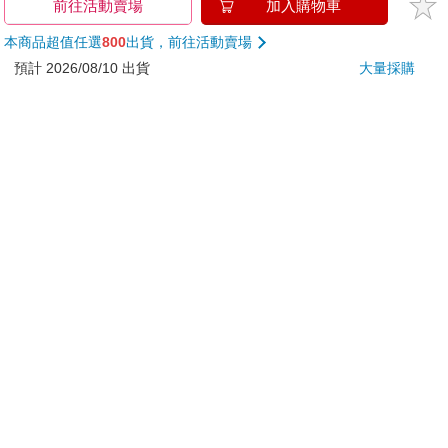
金石堂及銀行均不會請您操作ATM! 如接獲電話要求您前往
前往活動賣場
加入購物車
ATM提款機，請不要聽從指示，以免受騙上當！
本商品超值任選
800
出貨，前往活動賣場
退換貨須知：
預計 2026/08/10 出貨
大量採購
**提醒您，鑑賞期不等於試用期，退回商品須為全新狀態**
依據「消費者保護法」第19條及行政院消費者保護處公告之
「通訊交易解除權合理例外情事適用準則」，以下商品購買
後，除商品本身有瑕疵外，將不提供7天的猶豫期：
易於腐敗、保存期限較短或解約時即將逾期。（如：生
鮮食品）
依消費者要求所為之客製化給付。（客製化商品）
報紙、期刊或雜誌。（含MOOK、外文雜誌）
經消費者拆封之影音商品或電腦軟體。
非以有形媒介提供之數位內容或一經提供即為完成之線
上服務，經消費者事先同意始提供。（如：電子書、電
子雜誌、下載版軟體、虛擬商品…等）
已拆封之個人衛生用品。（如：內衣褲、刮鬍刀、除毛
刀…等）
若非上列種類商品，均享有到貨7天的猶豫期（含例假