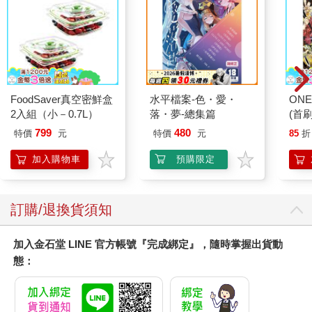
FoodSaver真空密鮮盒
水平檔案-色・愛・
ONE
2入組（小－0.7L）
落・夢-總集篇
(首刷
799
480
特價
元
特價
元
85
折
加入購物車
預購限定
訂購/退換貨須知
加入金石堂 LINE 官方帳號『完成綁定』，隨時掌握出貨動
態：