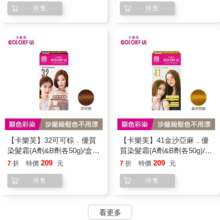
停售
停售
【卡樂芙】32可可棕．優質
【卡樂芙】41金沙亞麻．優
染髮霜(A劑&B劑各50g)/盒
質染髮霜(A劑&B劑各50g)/盒
單件賣場 COLORFUL
單件賣場 COLORFUL
209
209
7
折
特價
元
7
折
特價
元
停售
停售
看更多