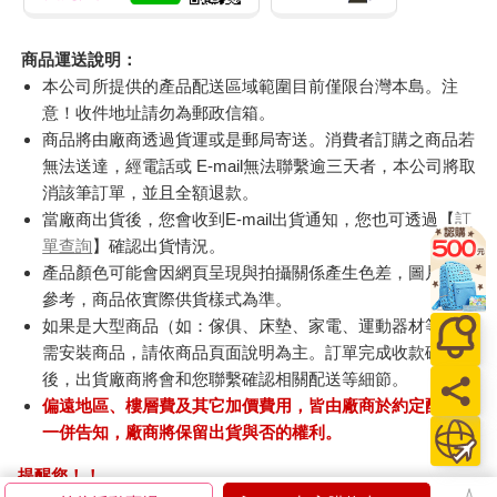
商品運送說明：
本公司所提供的產品配送區域範圍目前僅限台灣本島。注
意！收件地址請勿為郵政信箱。
商品將由廠商透過貨運或是郵局寄送。消費者訂購之商品若
無法送達，經電話或 E-mail無法聯繫逾三天者，本公司將取
消該筆訂單，並且全額退款。
當廠商出貨後，您會收到E-mail出貨通知，您也可透過【
訂
單查詢
】確認出貨情況。
產品顏色可能會因網頁呈現與拍攝關係產生色差，圖片僅供
參考，商品依實際供貨樣式為準。
如果是大型商品（如：傢俱、床墊、家電、運動器材等）及
需安裝商品，請依商品頁面說明為主。訂單完成收款確認
後，出貨廠商將會和您聯繫確認相關配送等細節。
偏遠地區、樓層費及其它加價費用，皆由廠商於約定配送時
一併告知，廠商將保留出貨與否的權利。
提醒您！！