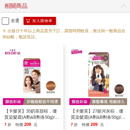
相關商品
全選
加入購物車
※ 出版日十年以上商品需另下訂，調貨時間較長，無法與一般商品合
併結帳，敬請見諒。
【卡樂芙】35奶茶甜棕．優
【卡樂芙】27銀河灰棕．優
質染髮霜(A劑&B劑各50g)/盒
質染髮霜(A劑&B劑各50g)/盒
單件賣場 COLORFUL
單件賣場 COLORFUL
209
209
7
折
特價
元
7
折
特價
元