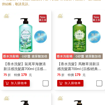
併結帳，敬請見諒。
【香水洗髮】鼠尾草海鹽清
【香水洗髮】馬鞭草清新涼
新涼感洗髮露700ml (涼感／
感洗髮露700ml (涼感/經典香
經典香氛/國民洗髮精/香水洗
氛/國民洗髮精/香水洗髮精)
179
179
75
折
特價
元
75
折
特價
元
髮精)
加入購物車
加入購物車