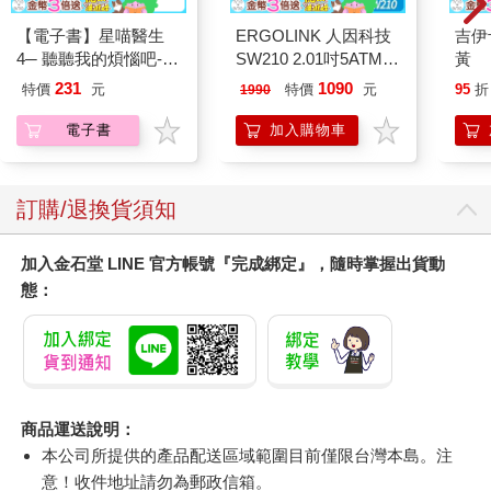
【電子書】星喵醫生
ERGOLINK 人因科技
吉伊
4─ 聽聽我的煩惱吧-假
SW210 2.01吋5ATM游
黃
期挑戰
泳心率血氧藍牙通話腕
231
1090
特價
元
特價
元
95
折
1990
錶
電子書
加入購物車
訂購/退換貨須知
加入金石堂 LINE 官方帳號『完成綁定』，隨時掌握出貨動
態：
商品運送說明：
本公司所提供的產品配送區域範圍目前僅限台灣本島。注
意！收件地址請勿為郵政信箱。