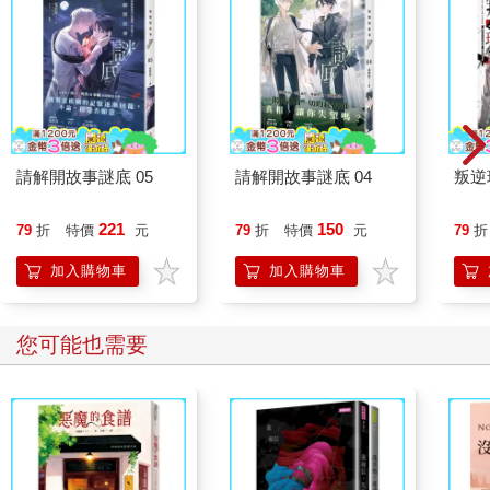
請解開故事謎底 05
請解開故事謎底 04
叛逆
221
150
79
折
特價
元
79
折
特價
元
79
折
加入購物車
加入購物車
您可能也需要