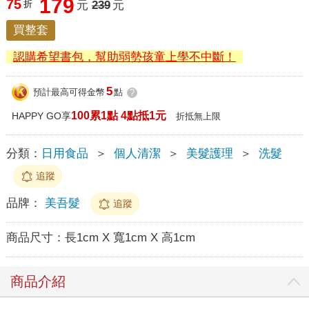
179
75
折
元
239
元
買整套
認購希望書包，幫助弱勢孩童上學不中斷！
5
預計最高可得金幣
點
?
100累1點 4點抵1元
HAPPY GO享
折抵無上限
分類：
日用食品
＞
個人清潔
＞
美髮護理
＞
洗髮
追蹤
品牌：
美吾髮
追蹤
商品尺寸：
長1cm X 寬1cm X 高1cm
商品介紹