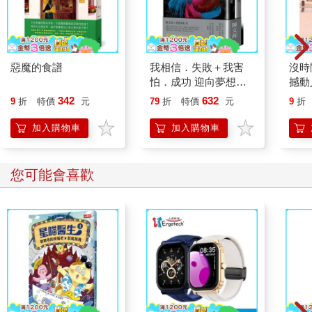
惡魔的食譜
我相信．失敗＋我害
沒時
怕．成功 迎向夢想套
撼動
書
342
632
9
折
特價
元
79
折
特價
元
9
折
加入購物車
加入購物車
您可能會喜歡