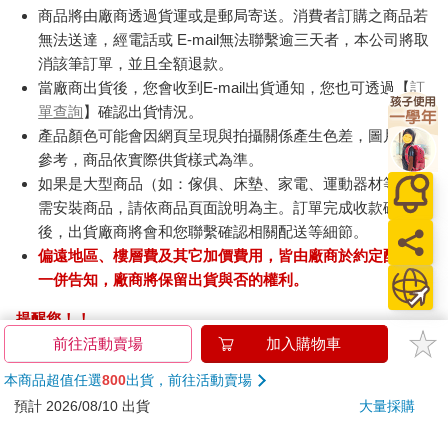
商品將由廠商透過貨運或是郵局寄送。消費者訂購之商品若
無法送達，經電話或 E-mail無法聯繫逾三天者，本公司將取
消該筆訂單，並且全額退款。
當廠商出貨後，您會收到E-mail出貨通知，您也可透過【
訂
單查詢
】確認出貨情況。
產品顏色可能會因網頁呈現與拍攝關係產生色差，圖片僅供
參考，商品依實際供貨樣式為準。
如果是大型商品（如：傢俱、床墊、家電、運動器材等）及
需安裝商品，請依商品頁面說明為主。訂單完成收款確認
後，出貨廠商將會和您聯繫確認相關配送等細節。
偏遠地區、樓層費及其它加價費用，皆由廠商於約定配送時
一併告知，廠商將保留出貨與否的權利。
提醒您！！
金石堂及銀行均不會請您操作ATM! 如接獲電話要求您前往
前往活動賣場
加入購物車
ATM提款機，請不要聽從指示，以免受騙上當！
本商品超值任選
800
出貨，前往活動賣場
退換貨須知：
預計 2026/08/10 出貨
大量採購
**提醒您，鑑賞期不等於試用期，退回商品須為全新狀態**