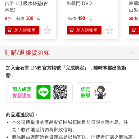
吉伊卡哇吸水杯墊(古
敲敲門 DVD
韓國S
本屋)
山鬼
450
180
498
9
折
特價
元
特價
元
59
折
加入購物車
加入購物車
訂購/退換貨須知
加入金石堂 LINE 官方帳號『完成綁定』，隨時掌握出貨動
態：
商品運送說明：
本公司所提供的產品配送區域範圍目前僅限台灣本島。注
意！收件地址請勿為郵政信箱。
商品將由廠商透過貨運或是郵局寄送。消費者訂購之商品若