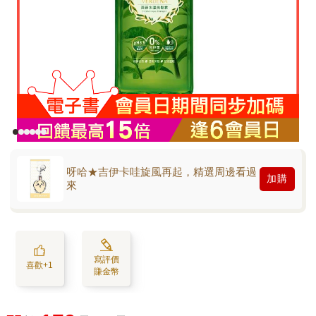
呀哈★吉伊卡哇旋風再起，精選周邊看過
加購
來
寫評價
喜歡+1
賺金幣