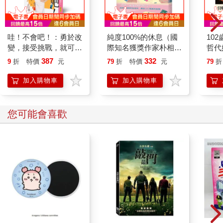
哇！不會吧！：勇於改
純度100%的休息（國
10
變，接受挑戰，就可以
際知名獲獎作家朴相
哲代
擁有幸福（新版）
映，抒壓旅行散文）
鏽的
387
332
9
折
特價
元
79
折
特價
元
79
折
加入購物車
加入購物車
您可能會喜歡