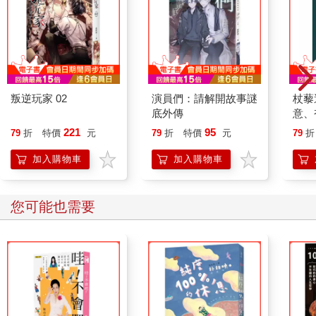
叛逆玩家 02
演員們：請解開故事謎
杖藜
底外傳
意、
恭談
221
95
79
折
特價
元
79
折
特價
元
79
折
想
加入購物車
加入購物車
您可能也需要