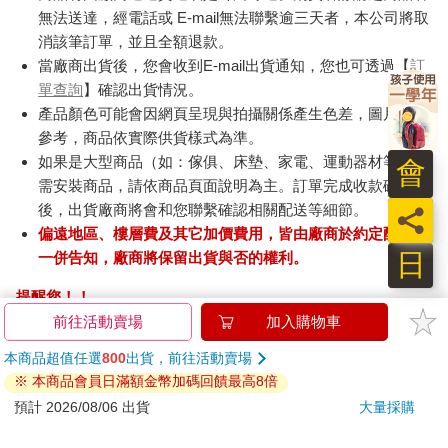
無法送達，經電話或 E-mail無法聯繫逾三天者，本公司將取
消該筆訂單，並且全額退款。
當廠商出貨後，您會收到E-mail出貨通知，您也可透過【
訂
單查詢
】確認出貨情況。
產品顏色可能會因網頁呈現與拍攝關係產生色差，圖片僅供
參考，商品依實際供貨樣式為準。
如果是大型商品（如：傢俱、床墊、家電、運動器材等）及
會
需安裝商品，請依商品頁面說明為主。訂單完成收款確認
後，出貨廠商將會和您聯繫確認相關配送等細節。
員
偏遠地區、樓層費及其它加價費用，皆由廠商於約定配送時
日
一併告知，廠商將保留出貨與否的權利。
提醒您！！
金石堂及銀行均不會請您操作ATM! 如接獲電話要求您前往
前往活動賣場
加入購物車
ATM提款機，請不要聽從指示，以免受騙上當！
本商品超值任選
800
出貨，前往活動賣場
※ 本商品會員日滿額金幣加碼回饋最高8倍
退換貨須知：
**提醒您，鑑賞期不等於試用期，退回商品須為全新狀態**
預計 2026/08/06 出貨
大量採購
依據「消費者保護法」第19條及行政院消費者保護處公告之