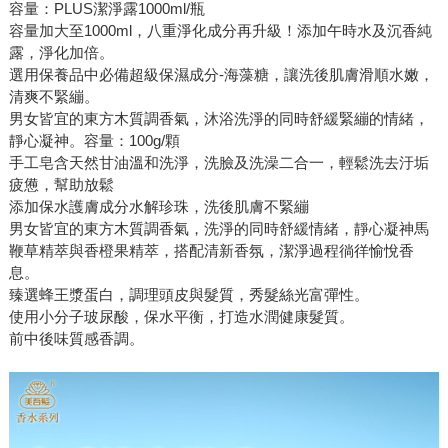
容量：PLUS潔淨露1000ml/瓶
容量加大至1000ml，八重淨化成分再升級！添加午時水及沉香純
露，淨化加倍。
選用保養品中必備超級保濕成分-海藻糖，讓洗後肌膚滑順水嫩，
清爽不緊繃。
男女皆宜的東方木質調香氣，沐浴洗淨的同時舒緩緊繃的情緒，
靜心凝神。容量：100g/顆
手工皂含天然甘油溫和洗淨，洗臉及洗澡二合一，輕鬆洗去汙垢
疲憊，幫助放鬆
添加保水護膚成分水解珍珠，洗後肌膚不緊繃
男女皆宜的東方木質調香氣，洗淨的同時舒緩情緒，靜心凝神馬
鞭草精萃與香橙果精萃，搭配清新香氛，潔淨過程徜徉愉悅香
息。
臻選蜂王漿蛋白，調理頭皮與髮質，秀髮絲光富彈性。
使用小分子玻尿酸，保水平衡，打造水潤健康髮質。
前中後味質感香調。