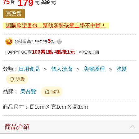
179
75
折
元
239
元
買整套
認購希望書包，幫助弱勢孩童上學不中斷！
5
預計最高可得金幣
點
?
100累1點 4點抵1元
HAPPY GO享
折抵無上限
分類：
日用食品
＞
個人清潔
＞
美髮護理
＞
洗髮
追蹤
品牌：
美吾髮
追蹤
商品尺寸：
長1cm X 寬1cm X 高1cm
商品介紹