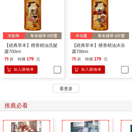
【經典草本】檀香精油洗髮
【經典草本】檀香精油沐浴
露700ml
露700ml
179
179
75
折
特價
元
75
折
特價
元
加入購物車
加入購物車
看更多
推薦必看