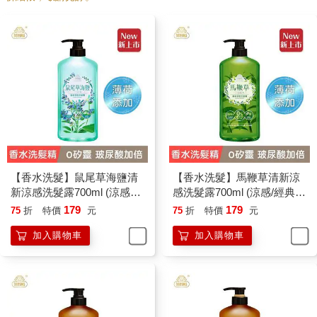
【香水洗髮】鼠尾草海鹽清
【香水洗髮】馬鞭草清新涼
新涼感洗髮露700ml (涼感／
感洗髮露700ml (涼感/經典香
經典香氛/國民洗髮精/香水洗
氛/國民洗髮精/香水洗髮精)
179
179
75
折
特價
元
75
折
特價
元
髮精)
加入購物車
加入購物車