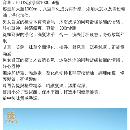
容量：PLUS潔淨露1000ml/瓶
容量加大至1000ml，八重淨化成分再升級！添加大悲水及雪松精
油，淨化加倍。
男女皆宜的檀香木質調香氣，沐浴洗淨的同時舒緩緊繃的情緒，
靜心凝神、神清氣爽。容量：330ml/瓶
從頭到腳的淨化，洗髮沐浴二合一，洗去汙垢疲憊，身心放鬆舒
眠
艾草、芙蓉、抹草全面淨化，檀香、鼠尾草、沉香純露，正能量
滿滿
男女皆宜的檀香木質調香氣，沐浴洗淨的同時舒緩緊繃的情緒，
靜心凝神
無添加矽靈、雌激素、塑化劑珍稀北非雪松精油，調理頭皮，修
護髮質，亮澤髮絲
臻選菩提與檀香精萃，呵護髮絲，溫柔潔淨。
使用小分子玻尿酸，保水平衡，打造水潤健康髮質。
前中後味質感香調。