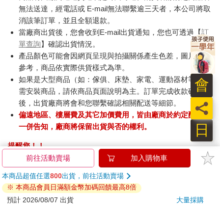
無法送達，經電話或 E-mail無法聯繫逾三天者，本公司將取
消該筆訂單，並且全額退款。
當廠商出貨後，您會收到E-mail出貨通知，您也可透過【
訂
單查詢
】確認出貨情況。
產品顏色可能會因網頁呈現與拍攝關係產生色差，圖片僅供
參考，商品依實際供貨樣式為準。
如果是大型商品（如：傢俱、床墊、家電、運動器材等）及
會
需安裝商品，請依商品頁面說明為主。訂單完成收款確認
後，出貨廠商將會和您聯繫確認相關配送等細節。
員
偏遠地區、樓層費及其它加價費用，皆由廠商於約定配送時
日
一併告知，廠商將保留出貨與否的權利。
提醒您！！
金石堂及銀行均不會請您操作ATM! 如接獲電話要求您前往
ATM提款機，請不要聽從指示，以免受騙上當！
退換貨須知：
**提醒您，鑑賞期不等於試用期，退回商品須為全新狀態**
依據「消費者保護法」第19條及行政院消費者保護處公告之