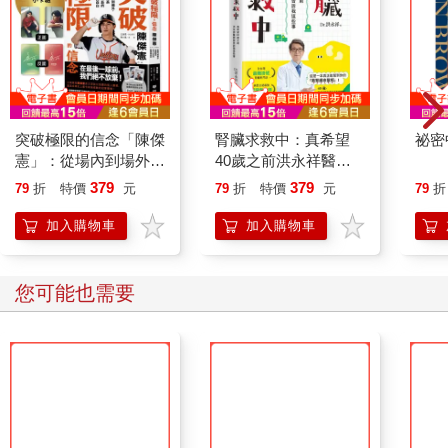
突破極限的信念「陳傑
腎臟求救中：真希望
祕密
憲」：從場內到場外，
40歲之前洪永祥醫師
台灣隊長全力以赴的堅
就告訴我這些事
379
379
79
折
特價
元
79
折
特價
元
79
折
持與自白 （限量典藏
「日常私服小卡組」）
加入購物車
加入購物車
您可能也需要