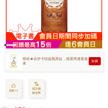
呀哈★吉伊卡哇旋風再起，精選周邊看過
加購
來
寫評價
喜歡+1
賺金幣