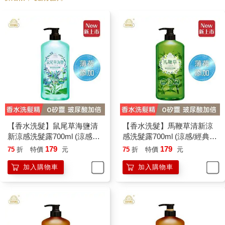
【香水洗髮】鼠尾草海鹽清
【香水洗髮】馬鞭草清新涼
新涼感洗髮露700ml (涼感／
感洗髮露700ml (涼感/經典香
經典香氛/國民洗髮精/香水洗
氛/國民洗髮精/香水洗髮精)
179
179
75
折
特價
元
75
折
特價
元
髮精)
加入購物車
加入購物車