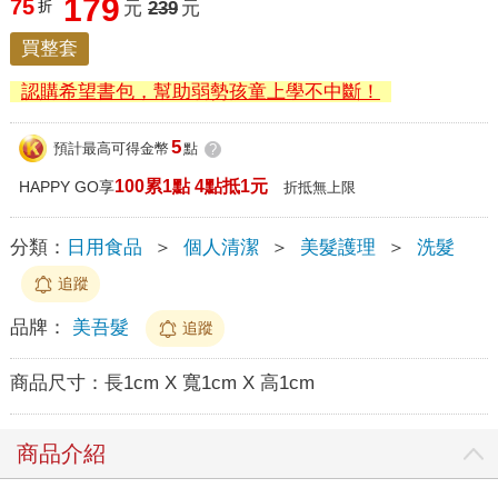
179
75
折
元
239
元
買整套
認購希望書包，幫助弱勢孩童上學不中斷！
5
預計最高可得金幣
點
?
100累1點 4點抵1元
HAPPY GO享
折抵無上限
分類：
日用食品
＞
個人清潔
＞
美髮護理
＞
洗髮
追蹤
品牌：
美吾髮
追蹤
商品尺寸：
長1cm X 寬1cm X 高1cm
商品介紹