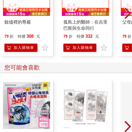
餘燼裡的尊嚴
孤島上的醫師：在吉里
父母
巴斯與生命同行
308
332
79
折
特價
元
79
折
特價
元
79
折
加入購物車
加入購物車
您可能會喜歡