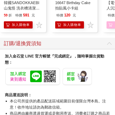
韓國SANDOKKAEBI
16647 Birthday Cake
【電
山鬼怪 洗衣槽清潔劑
拍貼風小卡組
人沉
450公克-10包組
版】
591
120
59
折
特價
元
特價
元
特價
加入購物車
加入購物車
訂購/退換貨須知
加入金石堂 LINE 官方帳號『完成綁定』，隨時掌握出貨動
態：
商品運送說明：
本公司所提供的產品配送區域範圍目前僅限台灣本島。注
意！收件地址請勿為郵政信箱。
商品將由廠商透過貨運或是郵局寄送。消費者訂購之商品若