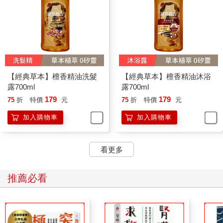
【經典草本】檀香精油洗髮
【經典草本】檀香精油沐浴
露700ml
露700ml
179
179
75
折
特價
元
75
折
特價
元
加入購物車
加入購物車
看更多
推薦必看