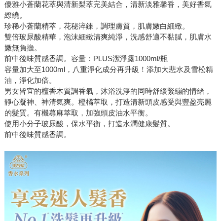
優雅小蒼蘭花萃與清新梨萃完美結合，清新淡雅馨香，美好香氣
繚繞。
珍稀小蒼蘭精萃，花秘淬鍊，調理膚質，肌膚嫩白細緻。
雙倍玻尿酸精華，泡沫細緻清爽純淨，洗感舒適不黏膩，肌膚水
嫩無負擔。
前中後味質感香調。容量：PLUS潔淨露1000ml/瓶
容量加大至1000ml，八重淨化成分再升級！添加大悲水及雪松精
油，淨化加倍。
男女皆宜的檀香木質調香氣，沐浴洗淨的同時舒緩緊繃的情緒，
靜心凝神、神清氣爽。橙橘萃取，打造清新頭皮感受與豐盈亮麗
的髮質。有機蕁麻萃取，加強頭皮油水平衡。
使用小分子玻尿酸，保水平衡，打造水潤健康髮質。
前中後味質感香調。