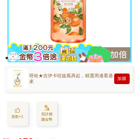
呀哈★吉伊卡哇旋風再起，精選周邊看過
加購
來
寫評價
喜歡+1
賺金幣