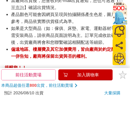
當廠商出貨後，您會收到E-mail出貨通知，您也可透過【
訂
單查詢
】確認出貨情況。
產品顏色可能會因網頁呈現與拍攝關係產生色差，圖片僅供
參考，商品依實際供貨樣式為準。
如果是大型商品（如：傢俱、床墊、家電、運動器材等）及
需安裝商品，請依商品頁面說明為主。訂單完成收款確認
後，出貨廠商將會和您聯繫確認相關配送等細節。
偏遠地區、樓層費及其它加價費用，皆由廠商於約定配送時
一併告知，廠商將保留出貨與否的權利。
提醒您！！
金石堂及銀行均不會請您操作ATM! 如接獲電話要求您前往
前往活動賣場
加入購物車
ATM提款機，請不要聽從指示，以免受騙上當！
本商品超值任選
800
出貨，前往活動賣場
退換貨須知：
預計 2026/08/10 出貨
大量採購
**提醒您，鑑賞期不等於試用期，退回商品須為全新狀態**
依據「消費者保護法」第19條及行政院消費者保護處公告之
「通訊交易解除權合理例外情事適用準則」，以下商品購買
後，除商品本身有瑕疵外，將不提供7天的猶豫期：
易於腐敗、保存期限較短或解約時即將逾期。（如：生