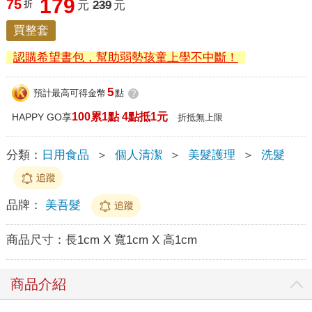
179
75
折
元
239
元
買整套
認購希望書包，幫助弱勢孩童上學不中斷！
5
預計最高可得金幣
點
?
100累1點 4點抵1元
HAPPY GO享
折抵無上限
分類：
日用食品
＞
個人清潔
＞
美髮護理
＞
洗髮
追蹤
品牌：
美吾髮
追蹤
商品尺寸：
長1cm X 寬1cm X 高1cm
商品介紹