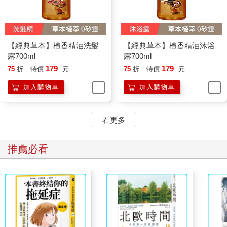
【經典草本】檀香精油洗髮
【經典草本】檀香精油沐浴
露700ml
露700ml
179
179
75
折
特價
元
75
折
特價
元
加入購物車
加入購物車
看更多
推薦必看