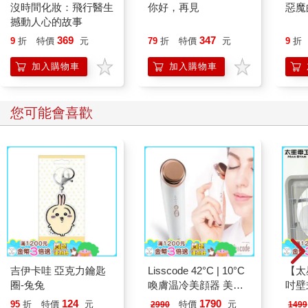
沒時間化妝：飛行醫生
你好，再見
惡魔
撼動人心的故事
369
347
9
折
特價
元
79
折
特價
元
9
折
加入購物車
加入購物車
您可能會喜歡
吉伊卡哇 亞克力鑰匙
Lisscode 42°C | 10°C
【太
圈-兔兔
喚膚温冷美顔器 美膚
吋壁
儀
機)
124
1790
95
折
特價
元
特價
元
2990
1499