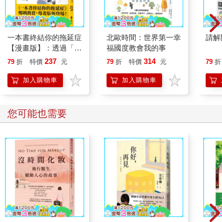
一本書終結你的拖延症
北歐時間：世界第一幸
請解
【漫畫版】：透過「小
福國度教會我的事
行動」打開大腦的行動
237
314
79
折
特價
元
79
折
特價
元
79
折
開關，懶人也能變身
「行動派」的37個科
加入購物車
加入購物車
學方法
您可能也需要