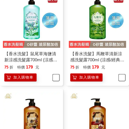
【香水洗髮】鼠尾草海鹽清
【香水洗髮】馬鞭草清新涼
新涼感洗髮露700ml (涼感／
感洗髮露700ml (涼感/經典香
經典香氛/國民洗髮精/香水洗
氛/國民洗髮精/香水洗髮精)
179
179
75
折
特價
元
75
折
特價
元
髮精)
加入購物車
加入購物車