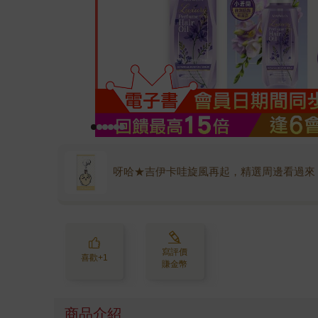
呀哈★吉伊卡哇旋風再起，精選周邊看過來
寫評價
喜歡+1
賺金幣
商品介紹