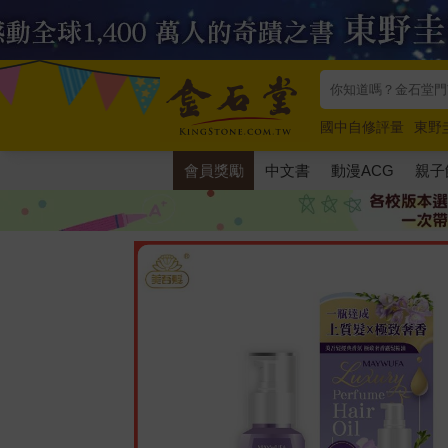
國中自修評量
東野
唯紅花綻放
奧德賽
會員獎勵
中文書
動漫ACG
親子