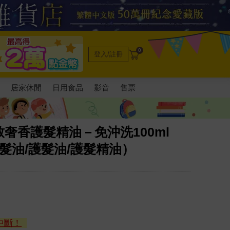
0
登入/註冊
電
居家休閒
日用食品
影音
售票
奢香護髮精油－免沖洗100ml
髮油/護髮油/護髮精油）
中斷！