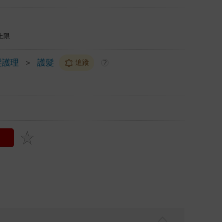
上限
髮護理
＞
護髮
追蹤
?