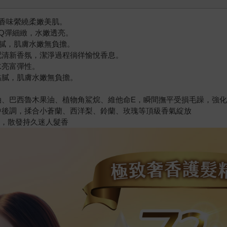
香味縈繞柔嫩美肌。
Q彈細緻，水嫩透亮。
膩，肌膚水嫩無負擔。
配清新香氛，潔淨過程徜徉愉悅香息。
水亮富彈性。
黏膩，肌膚水嫩無負擔。
果油、巴西魯木果油、植物角鯊烷、維他命E，瞬間撫平受損毛躁，強
前中後調，揉合小蒼蘭、西洋梨、鈴蘭、玫瑰等頂級香氣綻放
調，散發持久迷人髮香