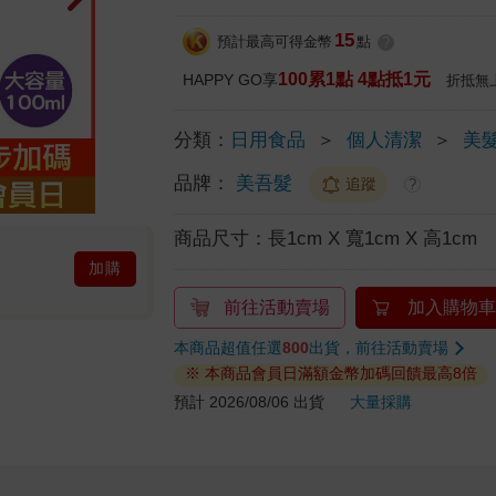
15
預計最高可得金幣
點
?
100累1點 4點抵1元
HAPPY GO享
折抵無
分類：
日用食品
＞
個人清潔
＞
美
品牌：
美吾髮
追蹤
?
商品尺寸：
長1cm X 寬1cm X 高1cm
加購
前往活動賣場
加入購物車
本商品超值任選
800
出貨，前往活動賣場
※ 本商品會員日滿額金幣加碼回饋最高8倍
預計 2026/08/06 出貨
大量採購