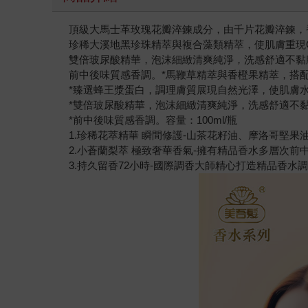
頂級大馬士革玫瑰花瓣淬鍊成分，由千片花瓣淬鍊，
珍稀大溪地黑珍珠精萃與複合藻類精萃，使肌膚重現
雙倍玻尿酸精華，泡沫細緻清爽純淨，洗感舒適不黏
前中後味質感香調。*馬鞭草精萃與香橙果精萃，搭
*臻選蜂王漿蛋白，調理膚質展現自然光澤，使肌膚
*雙倍玻尿酸精華，泡沫細緻清爽純淨，洗感舒適不
*前中後味質感香調。容量：100ml/瓶
1.珍稀花萃精華 瞬間修護-山茶花籽油、摩洛哥堅
2.小蒼蘭梨萃 極致奢華香氣-擁有精品香水多層次
3.持久留香72小時-國際調香大師精心打造精品香水