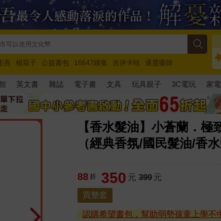
圭吾
楊双子
公益書包
16647續集
吉伊卡哇
通靈藥師
路邊攤新作
馬斯克
玩具總動員5
超慢跑
館
英文書
雜誌
電子書
文具
玩具親子
3C電玩
家
【香水髮油】小蒼蘭．極致
（經典香氛/國民髮油/香水
350
88
折
元
399
元
買整套
認購希望書包，幫助弱勢孩童上學不