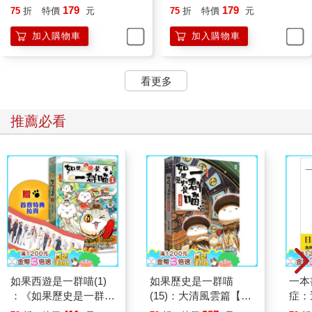
179
179
75
折
特價
元
75
折
特價
元
加入購物車
加入購物車
看更多
推薦必看
如果西遊是一群喵(1)
如果歷史是一群喵
一本
：《如果歷史是一群
(15)：大清風雲篇【萌
症：
喵》作者最新力作，附
貓漫畫學歷史】
開大