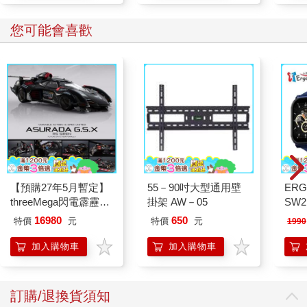
您可能會喜歡
【預購27年5月暫定】
55－90吋大型通用壁
ERG
threeMega閃電霹靂車
掛架 AW－05
SW2
VA Hi-SPEC UNITED
泳心
16980
650
特價
元
特價
元
1990
阿斯拉 G.S.X RS
錶
SIREN 黑色限定
加入購物車
加入購物車
訂購/退換貨須知