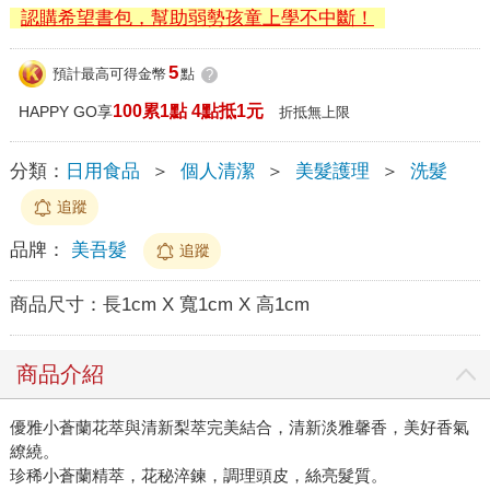
認購希望書包，幫助弱勢孩童上學不中斷！
5
預計最高可得金幣
點
?
100累1點 4點抵1元
HAPPY GO享
折抵無上限
分類：
日用食品
＞
個人清潔
＞
美髮護理
＞
洗髮
追蹤
品牌：
美吾髮
追蹤
商品尺寸：
長1cm X 寬1cm X 高1cm
商品介紹
優雅小蒼蘭花萃與清新梨萃完美結合，清新淡雅馨香，美好香氣
繚繞。
珍稀小蒼蘭精萃，花秘淬鍊，調理頭皮，絲亮髮質。