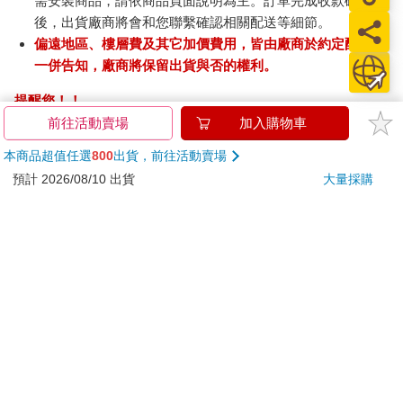
需安裝商品，請依商品頁面說明為主。訂單完成收款確認
後，出貨廠商將會和您聯繫確認相關配送等細節。
偏遠地區、樓層費及其它加價費用，皆由廠商於約定配送時
一併告知，廠商將保留出貨與否的權利。
提醒您！！
金石堂及銀行均不會請您操作ATM! 如接獲電話要求您前往
前往活動賣場
加入購物車
ATM提款機，請不要聽從指示，以免受騙上當！
本商品超值任選
800
出貨，前往活動賣場
退換貨須知：
預計 2026/08/10 出貨
大量採購
**提醒您，鑑賞期不等於試用期，退回商品須為全新狀態**
依據「消費者保護法」第19條及行政院消費者保護處公告之
「通訊交易解除權合理例外情事適用準則」，以下商品購買
後，除商品本身有瑕疵外，將不提供7天的猶豫期：
易於腐敗、保存期限較短或解約時即將逾期。（如：生
鮮食品）
依消費者要求所為之客製化給付。（客製化商品）
報紙、期刊或雜誌。（含MOOK、外文雜誌）
經消費者拆封之影音商品或電腦軟體。
非以有形媒介提供之數位內容或一經提供即為完成之線