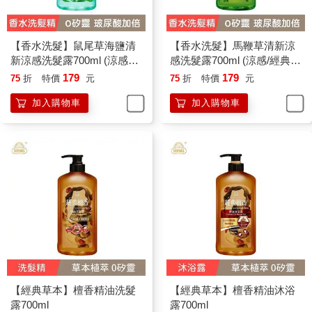
【香水洗髮】鼠尾草海鹽清
【香水洗髮】馬鞭草清新涼
新涼感洗髮露700ml (涼感／
感洗髮露700ml (涼感/經典香
經典香氛/國民洗髮精/香水洗
氛/國民洗髮精/香水洗髮精)
179
179
75
折
特價
元
75
折
特價
元
髮精)
加入購物車
加入購物車
【經典草本】檀香精油洗髮
【經典草本】檀香精油沐浴
露700ml
露700ml