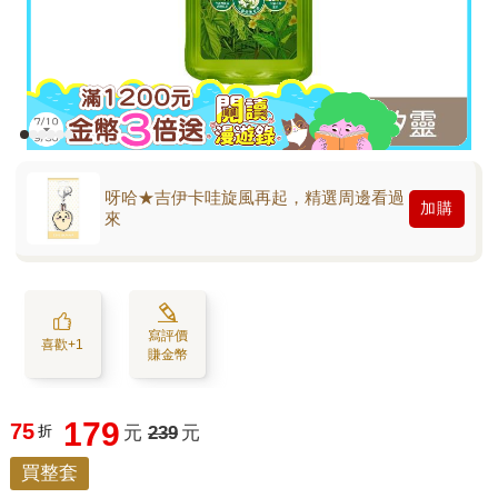
呀哈★吉伊卡哇旋風再起，精選周邊看過
加購
來
寫評價
喜歡+1
賺金幣
179
75
折
元
239
元
買整套