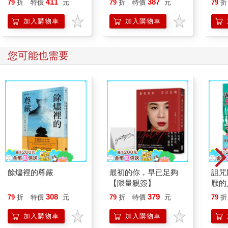
411
387
79
折
特價
元
79
折
特價
元
79
折
【首卷特典】拉頁
人也
的3
加入購物車
加入購物車
您可能也需要
餘燼裡的尊嚴
最初的你，早已足夠
詛咒
【限量親簽】
厭的
理！
308
379
79
折
特價
元
79
折
特價
元
79
折
加入購物車
加入購物車